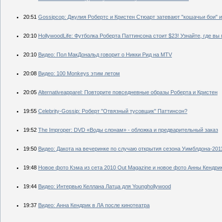
20:51
Gossipcop: Джулия Робертс и Кристен Стюарт затевают "кошачьи бои"
20:10
HollywoodLife: Футболка Роберта Паттинсона стоит $23! Узнайте, где вы
20:10
Видео: Пол МакДональд говорит о Никки Рид на MTV
20:08
Видео: 100 Monkeys этим летом
20:05
Аlternativeapparel: Повторите повседневные образы Роберта и Кристен
19:55
Celebrity-Gossip: Роберт "Отвязный тусовщик" Паттинсон?
19:52
The Improper: DVD «Воды слонам» - обложка и предварительный заказ
19:50
Видео: Дакота на вечеринке по случаю открытия сезона Уимблдона-201
19:48
Новое фото Кэма из сета 2010 Out Magazine и новое фото Анны Кендри
19:44
Видео: Интервью Келлана Латца для Younghollywood
19:37
Видео: Анна Кендрик в ЛА после кинотеатра