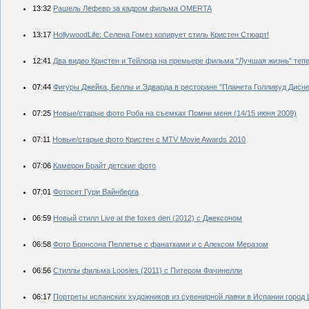
13:32
Рашель Лефевр за кадром фильма OMERTA
13:17
HollywoodLife: Селена Гомез копирует стиль Кристен Стюарт!
12:41
Два видео Кристен и Тейлора на премьере фильма "Лучшая жизнь" теп
07:44
Фигуры Джейка, Беллы и Эдварда в ресторане "Планета Голливуд Дисне
07:25
Новые/старые фото Роба на съемках Помни меня (14/15 июня 2009)
07:11
Новые/старые фото Кристен с MTV Movie Awards 2010
07:06
Камерон Брайт детские фото
07:01
Фотосет Гури Вайнберга
06:59
Новый стилл Live at the foxes den (2012) с Джексоном
06:58
Фото Бронсона Пеллетье с фанатками и с Алексом Меразом
06:56
Стиллы фильма Loosies (2011) с Питером Фачинелли
06:17
Портреты испанских художников из сувенирной лавки в Испании город L