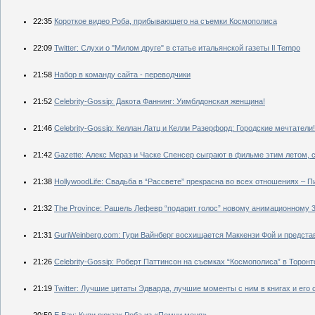
22:35
Короткое видео Роба, прибывающего на съемки Космополиса
22:09
Twitter: Слухи о "Милом друге" в статье итальянской газеты Il Tempo
21:58
Набор в команду сайта - переводчики
21:52
Celebrity-Gossip: Дакота Фаннинг: Уимблдонская женщина!
21:46
Celebrity-Gossip: Келлан Латц и Келли Разерфорд: Городские мечтатели!
21:42
Gazette: Алекс Мераз и Часке Спенсер сыграют в фильме этим летом, 
21:38
HollywoodLife: Свадьба в “Рассвете” прекрасна во всех отношениях – П
21:32
The Province: Рашель Лефевр “подарит голос” новому анимационному
21:31
GuriWeinberg.com: Гури Вайнберг восхищается Маккензи Фой и предста
21:26
Celebrity-Gossip: Роберт Паттинсон на съемках “Космополиса” в Торонто
21:19
Twitter: Лучшие цитаты Эдварда, лучшие моменты с ним в книгах и ег
20:59
E Bay: Купи рюкзак Роба из «Помни меня»