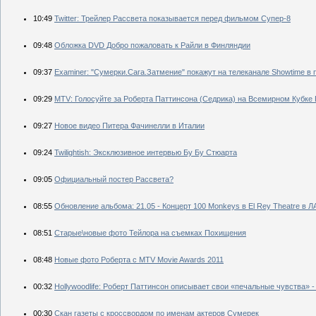
10:49
Twitter: Трейлер Рассвета показывается перед фильмом Супер-8
09:48
Обложка DVD Добро пожаловать к Райли в Финляндии
09:37
Examiner: "Сумерки.Сага.Затмение" покажут на телеканале Showtime в
09:29
MTV: Голосуйте за Роберта Паттинсона (Седрика) на Всемирном Кубке 
09:27
Новое видео Питера Фачинелли в Италии
09:24
Twilightish: Эксклюзивное интервью Бу Бу Стюарта
09:05
Официальный постер Рассвета?
08:55
Обновление альбома: 21.05 - Концерт 100 Monkeys в El Rey Theatre в Л
08:51
Старые\новые фото Тейлора на съемках Похищения
08:48
Новые фото Роберта с MTV Movie Awards 2011
00:32
Нollywoodlife: Роберт Паттинсон описывает свои «печальные чувства» -
00:30
Скан газеты с кроссвордом по именам актеров Сумерек