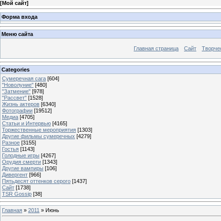
[
Мой сайт
]
Форма входа
Меню сайта
Главная страница
Сайт
Творче
Categories
Сумеречная сага
[604]
"Новолуние"
[480]
"Затмение"
[978]
"Рассвет"
[1528]
Жизнь актеров
[6340]
Фотографии
[19512]
Медиа
[4705]
Статьи и Интервью
[4165]
Торжественные мероприятия
[1303]
Другие фильмы сумеречных
[4279]
Разное
[3155]
Гостья
[1143]
Голодные игры
[4267]
Орудия смерти
[1343]
Другие вампиры
[106]
Дивергент
[966]
Пятьдесят оттенков серого
[1437]
Сайт
[1738]
TSR Gossip
[38]
Главная
»
2011
»
Июнь