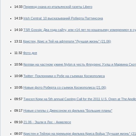
14:33
Перевод скана из итальянской газеты Libero
14:19
Irish Central: 10 высказываний Роберта Паттинсона
14:10
TSR Gossip: Два года сайту, или «14 лет по кошачьему измерению» в 
13:11
Кристен, Крис и Тей на афтепати "Лучшая жизнь" (21.06)
11:32
Фото дня
10:56
Келлан на частном ужине Nylon в честь Флоуренс Уэлш и Марвина Скотт
10:08
Twitter: Поклонники о Робе на съемках Космополиса
10:05
Новые фото Роберта со съемок Космополиса (21.06)
09:57
Тинсел Кори на 5th annual Casting Call for the 2011 U.S. Open at The Apol
09:17
Новые стиллы с Джексоном из фильма "Большие планы"
09:10
21.06 - Эшли в Лос - Анжелесе
08:07
Кристен и Тейлор на премьере фильма Криса Войца "Лучшая жизнь" (21.