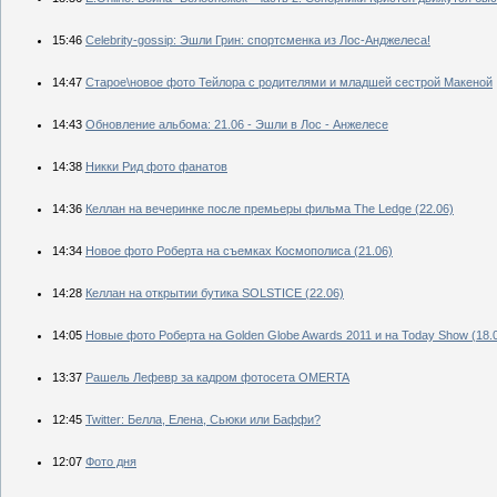
15:46
Сelebrity-gossip: Эшли Грин: спортсменка из Лос-Анджелеса!
14:47
Старое\новое фото Тейлора с родителями и младшей сестрой Макеной
14:43
Обновление альбома: 21.06 - Эшли в Лос - Анжелесе
14:38
Никки Рид фото фанатов
14:36
Келлан на вечеринке после премьеры фильма The Ledge (22.06)
14:34
Новое фото Роберта на съемках Космополиса (21.06)
14:28
Келлан на открытии бутика SOLSTICE (22.06)
14:05
Новые фото Роберта на Golden Globe Awards 2011 и на Today Show (18.
13:37
Рашель Лефевр за кадром фотосета OMERTA
12:45
Twitter: Белла, Елена, Сьюки или Баффи?
12:07
Фото дня