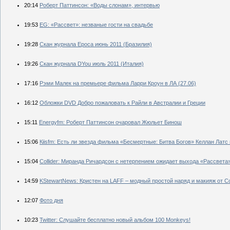
20:14
Роберт Паттинсон: «Воды слонам», интервью
19:53
EG: «Рассвет»: незваные гости на свадьбе
19:28
Скан журнала Epoсa июнь 2011 (Бразилия)
19:26
Скан журнала DYou июль 2011 (Италия)
17:16
Рэми Малек на премьере фильма Ларри Кроун в ЛА (27.06)
16:12
Обложки DVD Добро пожаловать к Райли в Австралии и Греции
15:11
Еnergyfm: Роберт Паттинсон очаровал Жюльет Бинош
15:06
Кiisfm: Есть ли звезда фильма «Бесмертные: Битва Богов» Келлан Латс
15:04
Сollider: Миранда Ричардсон с нетерпением ожидает выхода «Рассвета
14:59
KStewartNews: Кристен на LAFF – модный простой наряд и макияж от Co
12:07
Фото дня
10:23
Twitter: Слушайте бесплатно новый альбом 100 Monkeys!