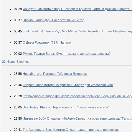
07:29
Фанарт Знаменитые пары - Роберт и Кристен, Эшли и Джексон, Кристен и
06:37
Промо - календарь Рассвета на 2012 год
00:45
Just Jared JR: Никки Рид: MuchMusic Video Awards с Полом МакДональд
00:37
С Днем Рождения, TSR! Начало...
00:02
Twitter: Платье Беллы будет показано до выхода фильма?
21 Июня, Вторник
23:58
Новый стилл Погони с Тейлором Лотнером
23:46
Старое/новое интервью Кристен Стюарт для Westwood One
23:28
Старые/новые видео фанатов: Роберт на премьере Воды слонам! в Бар
23:05
Usa Today: Шарлиз Терон говорит о "Белоснежке и егере"
22:50
Интервью Бубу Стюарта и Файвел Стюарт на премьере фильма "Тачки 
22:41
The Vancouver Sun: Кристен Стюарт задает тренды в прическах