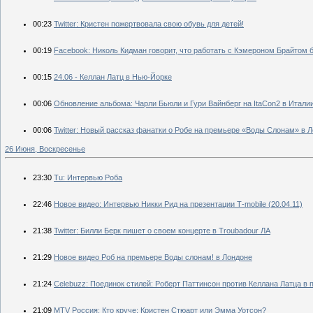
00:23
Twitter: Кристен пожертвовала свою обувь для детей!
00:19
Facebook: Николь Кидман говорит, что работать с Кэмероном Брайто
00:15
24.06 - Келлан Латц в Нью-Йорке
00:06
Обновление альбома: Чарли Бьюли и Гури Вайнберг на ItaCon2 в Итали
00:06
Twitter: Новый рассказ фанатки о Робе на премьере «Воды Слонам» в 
26 Июня, Воскресенье
23:30
Tu: Интервью Роба
22:46
Новое видео: Интервью Никки Рид на презентации Т-mobile (20.04.11)
21:38
Twitter: Билли Берк пишет о своем концерте в Troubadour ЛА
21:29
Новое видео Роб на премьере Воды слонам! в Лондоне
21:24
Celebuzz: Поединок стилей: Роберт Паттинсон против Келлана Латца в 
21:09
MTV Россия: Кто круче: Кристен Стюарт или Эмма Уотсон?