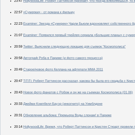
23:47
HollywoodLife: Роберт Паттинсон признает, что «когда влюбляешься, т
22:57
«Сумерки» - от романа к фильму
22:23
Examiner: Звезда «Сумерек» Чарли Бьюли вдохновляет собственного бр
21:07
Examiner: Появился первый трейлер сериала «Большие планы» с суме
20:59
Twitter: Выяснили следующую локацию для съемок “Космополиса”
20:58
Автограф Роба в Париже (и фото самого процесса)
20:49
Старое/новое фото Келлана на афтепати ММА 2011
20:47
TiTiTi: Роберт Паттинсон рассказал, какова бы была его свадьба с Кри
20:43
Новое фото фанатов с Робом и он же на съемках Космополиса (01.06)
20:33
Джейми Кэмпбелл Бауэр (инкогнито) на Уимблдоне
20:31
Обновление альбома: Премьера Воды слонам! в Париже
20:14
HollywoodLife: Время, что Роберт Паттинсон и Кристен Стюарт провели