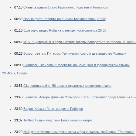
07:13
Сканы журнала Bravo Германия с Кристен и Тейлором
06:39
Новые фото Роберта со съемок Космополиса (29.06)
01:10
Еще одно видео Роба на съемках Космополиса 28.06
00:42
MTV: "Сумерки" и "Гарри Поттер" готовы побороться за голоса на Teen 
00:23
Вокруг света с Питером Фачинелли: фото и два видео во Франции
00:00
Examiner: Трейлеры "Рассвета" на немецком и французском языках
29 Июня, Среда
23:51
Glamourmagazine: 50 самых страстных моментов в кино
23:43
Еxaminer: Актеры фильма “Сумерки. Сага: Затмение” представлены в н
23:39
Видео: Келлан Латц говорит о Роберте
23:37
Twitter: Новый участник Белоснежки и егеря!
23:29
Найдите отличия в американском и бразильском трейлерах "Рассвета"