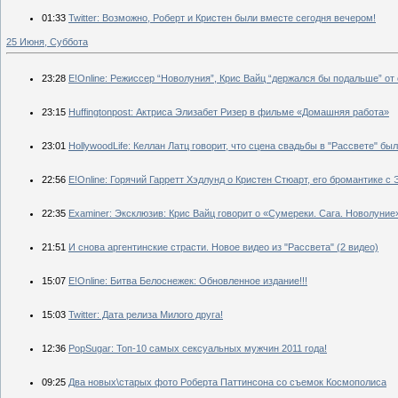
01:33
Twitter: Возможно, Роберт и Кристен были вместе сегодня вечером!
25 Июня, Суббота
23:28
E!Online: Режиссер “Новолуния”, Крис Вайц “держался бы подальше” о
23:15
Huffingtonpost: Актриса Элизабет Ризер в фильме «Домашняя работа»
23:01
HollywoodLife: Келлан Латц говорит, что сцена свадьбы в "Рассвете" бы
22:56
E!Online: Горячий Гарретт Хэдлунд о Кристен Стюарт, его бромантике с
22:35
Examiner: Эксклюзив: Крис Вайц говорит о «Сумереки. Сага. Новолуни
21:51
И снова аргентинские страсти. Новое видео из "Рассвета" (2 видео)
15:07
E!Online: Битва Белоснежек: Обновленное издание!!!
15:03
Twitter: Дата релиза Милого друга!
12:36
PopSugar: Топ-10 самых сексуальных мужчин 2011 года!
09:25
Два новых\старых фото Роберта Паттинсона со съемок Космополиса