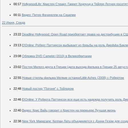
00:17
HollywoodLife: Кристен Стюарт, Гаррет Хедлунд и Тейлор Лотнер посе
00:11
Видео: Питер Фачинелли на Сицилии
22 Июня, Среда
23:22
Deadline Hollywood: Open Road приобретает права на дистрибуцию в 
23:13
E!Online: Роберт Паттинсон выбывает из борьбы на роль Джеффа Бакли
23:08
Обложка DVD Camelot (2010) в Великобритании
23:02
Постер Милого друга в Греции (дата выхода фильма в Греции 25 августа
22:55
Новые стиллы фильма Мелкие останки/Little Ashes (2008) с Робертом
22:48
Новый постер "Погоня" с Тейлором
22:46
E!Online: У Роберта Паттинсон все еще есть надежда получить роль Д
22:40
Видео: Крис Вайц говорит о Кристен на премьере Лучшая жизнь
22:38
New York Magazane: Келлан Латц объединяется с Дэнни Гезом для созд