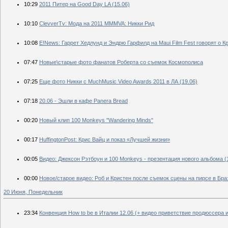
10:29
2011 Питер на Good Day LA (15.06)
10:10
ClevverTv: Мода на 2011 MMMVA: Никки Рид
10:08
Е!News: Гаррет Хедлунд и Эндрю Гарфилд на Maui Film Fest говорят о К
07:47
Новые\старые фото фанатов Роберта со съемок Космополиса
07:25
Еще фото Никки с MuchMusic Video Awards 2011 в ЛА (19.06)
07:18
20.06 - Эшли в кафе Panera Bread
00:20
Новый клип 100 Monkeys "Wandering Minds"
00:17
HuffingtonPost: Крис Вайц и показ «Лучшей жизни»
00:05
Видео: Джексон Рэтбоун и 100 Monkeys - презентация нового альбома (
00:00
Новое/старое видео: Роб и Кристен после съемок сцены на пирсе в Бра
20 Июня, Понедельник
23:34
Конвенция How to be в Италии 12.06 (+ видео приветствие продюссера 