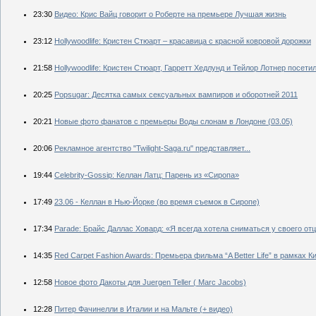
23:30
Видео: Крис Вайц говорит о Роберте на премьере Лучшая жизнь
23:12
Hollywoodlife: Кристен Стюарт – красавица с красной ковровой дорожки
21:58
Hollywoodlife: Кристен Стюарт, Гарретт Хедлунд и Тейлор Лотнер посе
20:25
Popsugar: Десятка самых сексуальных вампиров и оборотней 2011
20:21
Новые фото фанатов с премьеры Воды слонам в Лондоне (03.05)
20:06
Рекламное агентство "Twilight-Saga.ru" представляет...
19:44
Celebrity-Gossip: Келлан Латц: Парень из «Сиропа»
17:49
23.06 - Келлан в Нью-Йорке (во время съемок в Сиропе)
17:34
Рarade: Брайс Даллас Ховард: «Я всегда хотела сниматься у своего от
14:35
Red Carpet Fashion Awards: Премьера фильма “A Better Life” в рамках К
12:58
Новое фото Дакоты для Juergen Teller ( Marc Jacobs)
12:28
Питер Фачинелли в Италии и на Мальте (+ видео)