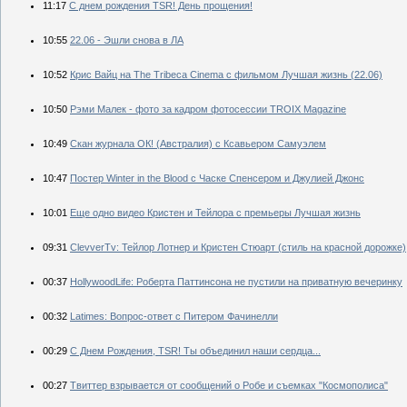
11:17
С днем рождения TSR! День прощения!
10:55
22.06 - Эшли снова в ЛА
10:52
Крис Вайц на The Tribeca Cinema с фильмом Лучшая жизнь (22.06)
10:50
Рэми Малек - фото за кадром фотосессии TROIX Magazine
10:49
Скан журнала ОК! (Австралия) с Ксавьером Самуэлем
10:47
Постер Winter in the Blood с Часке Спенсером и Джулией Джонс
10:01
Еще одно видео Кристен и Тейлора с премьеры Лучшая жизнь
09:31
ClevverTv: Тейлор Лотнер и Кристен Стюарт (стиль на красной дорожке)
00:37
HollywoodLife: Роберта Паттинсона не пустили на приватную вечеринку
00:32
Latimes: Вопрос-ответ с Питером Фачинелли
00:29
С Днем Рождения, TSR! Ты объединил наши сердца...
00:27
Твиттер взрывается от сообщений о Робе и съемках "Космополиса"