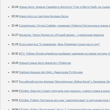
22:24
Новые фото: Анжела Сарафян в фотосете Troix и Мегги Грейс на съемк
22:19
Новое фото из твиттера Келлана Латца
21:44
Contactmusic: Группа Coldplay упоминает Роберта Паттинсона в новом 
21:27
MovieLine: Челси Рендон из «Лучшей жизни» - сумеречная фанатка
21:23
Итоги конкурса "К сожалению, День Рождения только раз в году"
20:32
MTV: Тейлор Лотнер вдребезги разбивает ожидания на новом постере «
19:25
Новые/старые фото фанатов с Робертом
19:19
Трейлер фильма Aim High с Джексоном Рэтбоуном
19:17
Российский постер фильма "Бессмертные: Война богов" с Келланом Л
19:04
E!Online: Кристен Стюарт получила сексуального, старого гнома в каче
19:01
E!Online: Роберт Паттинсон все еще “заинтересован” в получении роли
18:56
E!Online: Война “Белоснежек” Часть 2: Соперники Кристен движутся быс