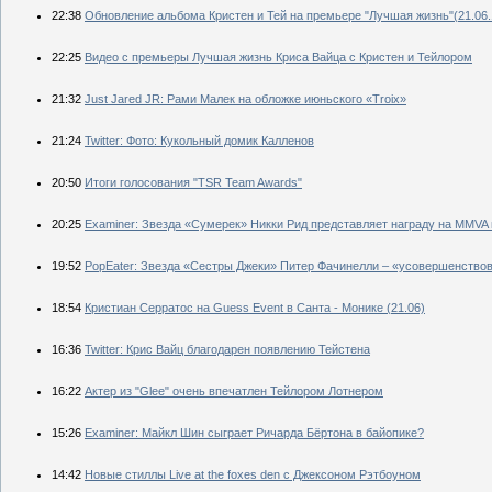
22:38
Обновление альбома Кристен и Тей на премьере "Лучшая жизнь"(21.06.
22:25
Видео с премьеры Лучшая жизнь Криса Вайца с Кристен и Тейлором
21:32
Just Jared JR: Рами Малек на обложке июньского «Troix»
21:24
Twitter: Фото: Кукольный домик Калленов
20:50
Итоги голосования "TSR Team Awards"
20:25
Examiner: Звезда «Сумерек» Никки Рид представляет награду на MMVA 
19:52
PopEater: Звезда «Сестры Джеки» Питер Фачинелли – «усовершенство
18:54
Кристиан Серратос на Guess Event в Санта - Монике (21.06)
16:36
Twitter: Крис Вайц благодарен появлению Тейстена
16:22
Актер из "Glee" очень впечатлен Тейлором Лотнером
15:26
Еxaminer: Майкл Шин сыграет Ричарда Бёртона в байопике?
14:42
Новые стиллы Live at the foxes den с Джексоном Рэтбоуном