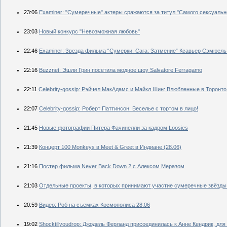
23:06
Examiner: "Сумеречные" актеры сражаются за титул "Самого сексуальн
23:03
Новый конкурс "Невозможная любовь"
22:46
Еxaminer: Звезда фильма “Сумерки. Сага: Затмение” Ксавьер Сэмюел
22:16
Вuzznet: Эшли Грин посетила модное шоу Salvatore Ferragamo
22:11
Сelebrity-gossip: Рэйчел МакАдамс и Майкл Шин: Влюбленные в Торонто
22:07
Сelebrity-gossip: Роберт Паттинсон: Веселье с тортом в лицо!
21:45
Новые фотографии Питера Фачинелли за кадром Loosies
21:39
Концерт 100 Monkeys в Meet & Greet в Индиане (28.06)
21:16
Постер фильма Never Back Down 2 с Алексом Меразом
21:03
Отдельные проекты, в которых принимают участие сумеречные звёзды
20:59
Видео: Роб на съемках Космополиса 28.06
19:02
Shocktillyoudrop: Джодель Ферланд присоединилась к Анне Кендрик, для