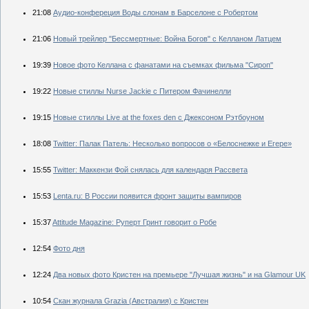
21:08
Аудио-конфереция Воды слонам в Барселоне с Робертом
21:06
Новый трейлер "Бессмертные: Война Богов" с Келланом Латцем
19:39
Новое фото Келлана с фанатами на съемках фильма "Сироп"
19:22
Новые стиллы Nurse Jackie с Питером Фачинелли
19:15
Новые стиллы Live at the foxes den с Джексоном Рэтбоуном
18:08
Twitter: Палак Патель: Несколько вопросов о «Белоснежке и Егере»
15:55
Twitter: Маккензи Фой снялась для календаря Рассвета
15:53
Lenta.ru: В России появится фронт защиты вампиров
15:37
Attitude Magazine: Руперт Гринт говорит о Робе
12:54
Фото дня
12:24
Два новых фото Кристен на премьере "Лучшая жизнь" и на Glamour UK
10:54
Скан журнала Grazia (Австралия) с Кристен