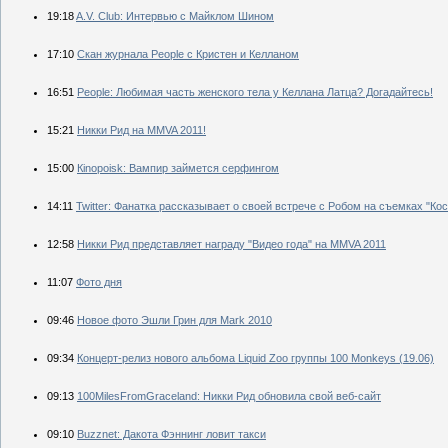
19:18
A.V. Club: Интервью с Майклом Шином
17:10
Скан журнала Рeople с Кристен и Келланом
16:51
People: Любимая часть женского тела у Келлана Латца? Догадайтесь!
15:21
Никки Рид на MMVA 2011!
15:00
Кinopoisk: Вампир займется серфингом
14:11
Twitter: Фанатка рассказывает о своей встрече с Робом на съемках "Ко
12:58
Никки Рид представляет награду "Видео года" на MMVA 2011
11:07
Фото дня
09:46
Новое фото Эшли Грин для Mark 2010
09:34
Концерт-релиз нового альбома Liquid Zoo группы 100 Monkeys (19.06)
09:13
100MilesFromGraceland: Никки Рид обновила свой веб-сайт
09:10
Вuzznet: Дакота Фэннинг ловит такси