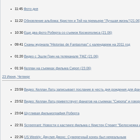
11:45
Фото дня
11:22
Обновление альбома: Кристен и Тей на премьере "Лучшая жизнь"(21.06
10:30
Еще два фото Роберта со съемок Космополиса (21.06)
09:41
Сканы журнала "Historias de Fantasmas" с календарем на 2011 год
01:20
Видео с Эшли Грин на телеканале TMZ (21.06)
01:16
Келлан на съемках фильма Сироп (23.06)
23 Июня, Четверг
23:59
Видео: Келлан Латц записывает послание в честь дня рождения для фа
23:52
Видео: Келлан Латц приветствует фанатов на съемках "Сиропа" и гово
23:04
Шутливая фильмография Роберта
22:31
Screenrant: Новости о кастинге фильма с Кристен Стюарт "Белоснежка и
22:26
US Weekly: Джулия Джонс: Сумеречный конец был нереальным