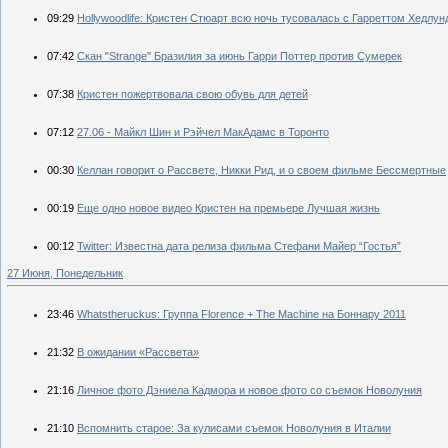
09:29
Нollywoodlife: Кристен Стюарт всю ночь тусовалась с Гарреттом Хедлун
07:42
Скан "Strange" Бразилия за июнь Гарри Поттер против Сумерек
07:38
Кристен пожертвовала свою обувь для детей
07:12
27.06 - Майкл Шин и Рэйчел МакАдамс в Торонто
00:30
Келлан говорит о Рассвете, Никки Рид, и о своем фильме Бессмертные
00:19
Еще одно новое видео Кристен на премьере Лучшая жизнь
00:12
Twitter: Известна дата релиза фильма Стефани Майер “Гостья”
27 Июня, Понедельник
23:46
Whatstheruckus: Группа Florence + The Machine на Боннару 2011
21:32
В ожидании «Рассвета»
21:16
Личное фото Дэниела Кадмора и новое фото со съемок Новолуния
21:10
Вспомнить старое: За кулисами съемок Новолуния в Италии