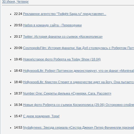
30 Июня, Четверг
22:24
Рекламное агентство "Twilight-Saga.ru" представляет...
20:53
Набор в команду сайта - Переводчики
20:17
Twitter: История фанатки со съемок «Космополиса»
20:09
CosmopolisFilm: История фанатки: Как Дэб столкнулась с Робертом Па
19:45
Новое\старое фото Роберта на Today Show (18.04)
18:43
HollywoodLife: Роберт Паттинсон демонстрирует, что он фанат «Montrea
18:40
HollywoodLife: Кристен Стюарт в одиночестве идет на йогу. Она пытает
18:37
Number One: Секреты фильма «Сумерки. Сага. Рассвет»
16:34
Новые фото Роберта со съемок Космополиса (29.06) Осторожно спойл
15:47
С днем рождения, Тори!
14:53
Nydailynews: Звезда сериала «Сестра Джеки» Питер Фачинелли призна