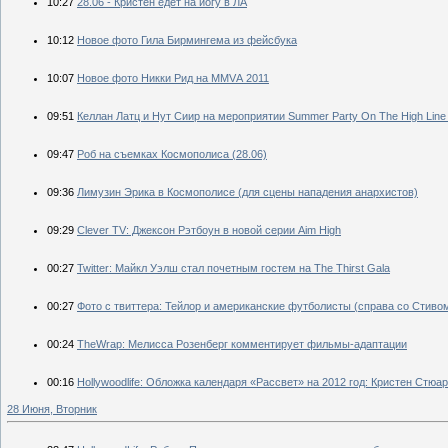
10:27
28.06 - Кристен едет на йогу в ЛА
10:12
Новое фото Гила Бирмингема из фейсбука
10:07
Новое фото Никки Рид на ММVА 2011
09:51
Келлан Латц и Нут Сиир на мероприятии Summer Party On The High Line
09:47
Роб на съемках Космополиса (28.06)
09:36
Лимузин Эрика в Космополисе (для сцены нападения анархистов)
09:29
Clever TV: Джексон Рэтбоун в новой серии Aim High
00:27
Twitter: Майкл Уэлш стал почетным гостем на The Thirst Gala
00:27
Фото с твиттера: Тейлор и американские футболисты (справа со Стив
00:24
TheWrap: Мелисса Розенберг комментирует фильмы-адаптации
00:16
Нollywoodlife: Обложка календаря «Рассвет» на 2012 год: Кристен Стюа
28 Июня, Вторник