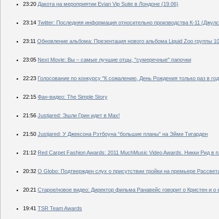
23:20
Дакота на мероприятии Evian Vip Suite в Лондоне (19.06)
23:14
Twitter: Последняя информация относительно производства К-11 (Джул
23:11
Обновление альбома: Презентация нового альбома Liquid Zoo группы 10
23:05
Next Movie: Вы – самые лучшие отцы, "сумеречные" папочки
22:23
Голосование по конкурсу "К сожалению, День Рождения только раз в год
22:15
Фан-видео: The Simple Story
21:56
Justjared: Эшли Грин идет в Max!
21:50
Justjared: У Джексона Рэтбоуна “большие планы” на Эйми Тигарден
21:12
Red Carpet Fashion Awards: 2011 MuchMusic Video Awards. Никки Рид в п
20:32
O Globo: Подтвержден слух о присутствии тройки на премьере Рассвет
20:21
Старое/новое видео: Директор фильма Ранавейс говорит о Кристен и о 
19:41
TSR Team Awards