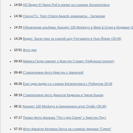
14:50
HD Видео E! News:Роб в креме на съемках Космополиса
14:36
ClevverTv: Teen Choice Awards номинанты - Затмение
14:33
Обновление альбома: Концерт 100 Monkeys в Meet & Greet в Индиане (2
14:29
Видео: Эшли грин за сценой шоу Ferragamo в Нью-Йорке (28.06)
10:51
Фото дня
09:43
Мариса Гатри говорит о Кристен Стюарт (Hollywood reporter)
09:40
Старое/новое фото Кристен с фанаткой
09:26
Еще одно видео со съемок Космополиса с Робертом 28.06
08:19
Старое\новое фото Даниэля Кадмора и Чарли Бьюли
08:11
Концерт 100 Monkeys в Цинциннати штат Огайо (28.06)
07:17
Промо-фото фильма "The Lying Game" с Кристен Прут
07:15
Фото фанаток Келлана Латса на съемках фильма "Сироп"