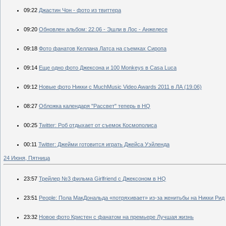
09:22
Джастин Чон - фото из твиттера
09:20
Обновлен альбом: 22.06 - Эшли в Лос - Анжелесе
09:18
Фото фанатов Келлана Латса на съемках Сиропа
09:14
Еще одно фото Джексона и 100 Monkeys в Casa Luca
09:12
Новые фото Никки с MuchMusic Video Awards 2011 в ЛА (19.06)
08:27
Обложка календаря "Рассвет" теперь в HQ
00:25
Twitter: Роб отдыхает от съемок Космополиса
00:11
Twitter: Джейми готовится играть Джейсa Уэйлендa
24 Июня, Пятница
23:57
Трейлер №3 фильма Girlfriend с Джексоном в HQ
23:51
People: Пола МакДональда «потряхивает» из-за женитьбы на Никки Рид
23:32
Новое фото Кристен с фанатом на премьере Лучшая жизнь