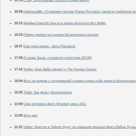
20:58
Hollywoodlife: «Сумерки» против «Гарри Поттера»: какой из трейлеро
20:15
Джейми Кэмпэбл Бауэр в новом фотосете Ben Weller
19:23
Роберт прибыл на съемки Космополиса сегодня
18:47
Еще одно промо - фото Рассвета
17:39
И снова Эшли, и снова из спортзала (20.06)
17:19
Twitter: Крис Вайц говорит о The Hunger Games
16:04
Фото за кадром с сегодняшней съемки сцены рэйв-танца в Космополис
15:45
Twiter: Как дела у Космополиса
13:49
Скан журнала Libero (Италия) июнь 2011
12:05
Фото дня
11:33
Twitter: Кристен и Тейлор будут на премьере фильма Криса Вайца Лучш