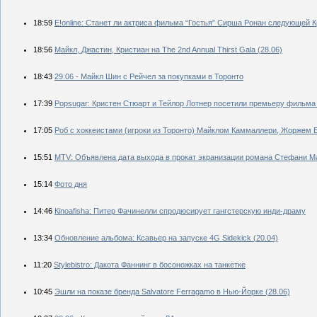
18:59
Е!online: Станет ли актриса фильма “Гостья” Сирша Ронан следующей 
18:56
Майкл, Джастин, Кристиан на The 2nd Annual Thirst Gala (28.06)
18:43
29.06 - Майкл Шин с Рейчел за покупками в Торонто
17:39
Рopsugar: Кристен Стюарт и Тейлор Лотнер посетили премьеру фильма
17:05
Роб с хоккеистами (игроки из Торонто) Майклом Каммаллери, Жоржем 
15:51
MTV: Объявлена дата выхода в прокат экранизации романа Стефани Ма
15:14
Фото дня
14:46
Кinoafisha: Питер Фачинелли спродюсирует гангстерскую инди-драму
13:34
Обновление альбома: Ксавьер на запуске 4G Sidekick (20.04)
11:20
Stylebistro: Дакота Фаннинг в босоножках на танкетке
10:45
Эшли на показе бренда Salvatore Ferragamo в Нью-Йорке (28.06)