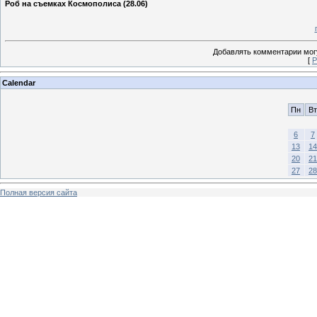
Роб на съемках Космополиса (28.06)
Добавлять комментарии могу
[
Р
Calendar
Пн
Вт
6
7
13
14
20
21
27
28
Полная версия сайта