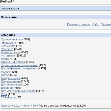
[
Мой сайт
]
Форма входа
Меню сайта
Главная страница
Сайт
Творче
Categories
Сумеречная сага
[604]
"Новолуние"
[480]
"Затмение"
[978]
"Рассвет"
[1528]
Жизнь актеров
[6340]
Фотографии
[19512]
Медиа
[4705]
Статьи и Интервью
[4165]
Торжественные мероприятия
[1303]
Другие фильмы сумеречных
[4279]
Разное
[3155]
Гостья
[1143]
Голодные игры
[4267]
Орудия смерти
[1343]
Другие вампиры
[106]
Дивергент
[966]
Пятьдесят оттенков серого
[1437]
Сайт
[1738]
TSR Gossip
[38]
Главная
»
2011
»
Июнь
»
29
» Роб на съемках Космополиса (28.06)