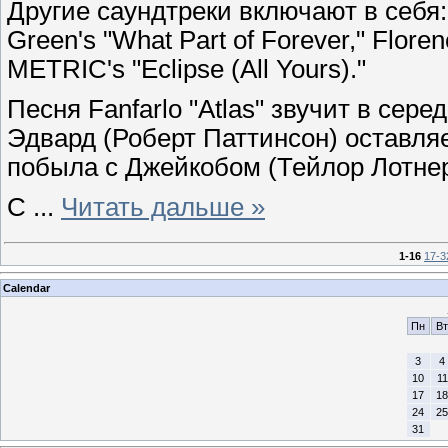
Другие саундтреки включают в себя: M
Green's "What Part of Forever," Flore
METRIC's "Eclipse (All Yours)."
Песня Fanfarlo "Atlas" звучит в сер
Эдвард (Роберт Паттинсон) оставляе
побыла с Джейкобом (Тейлор Лотнер
С
...
Читать дальше »
1-16
17-3
Calendar
Пн
Вт
3
4
10
11
17
18
24
25
31