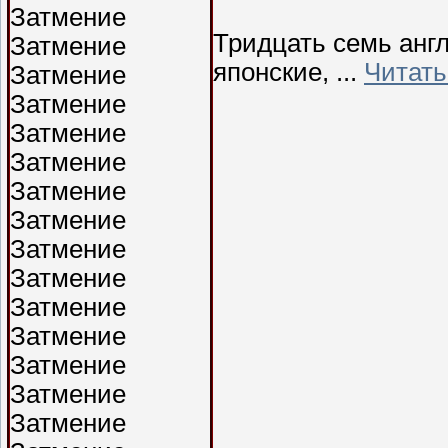
Тридцать семь анг
японские,
...
Читать