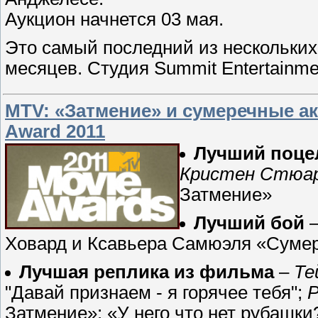
Аукцион начнется 03 мая.
Это самый последний из нескольких
месяцев. Студия Summit Entertainm
MTV: «Затмение» и сумеречные а
Award 2011
Лучший поце
Кристен Стюа
Затмение»
Лучший бой
–
Ховард и Ксавьера Самюэля «Сумер
Лучшая реплика из фильма
–
Те
"Давай признаем - я горячее тебя";
Затмение»: «У него что нет рубашки