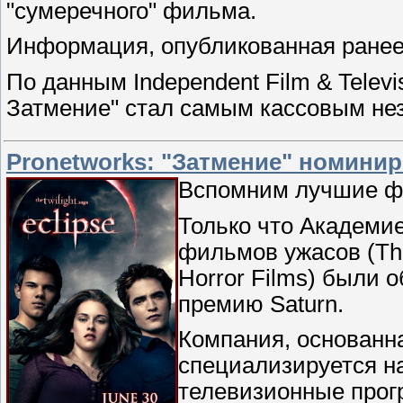
"сумеречного" фильма.
Информация, опубликованная ране
По данным Independent Film & Televi
Затмение" стал самым кассовым н
Pronetworks: "Затмение" номинир
Вспомним лучшие фи
Только что Академие
фильмов ужасов (The
Horror Films) были
премию Saturn.
Компания, основанна
специализируется н
телевизионные прог