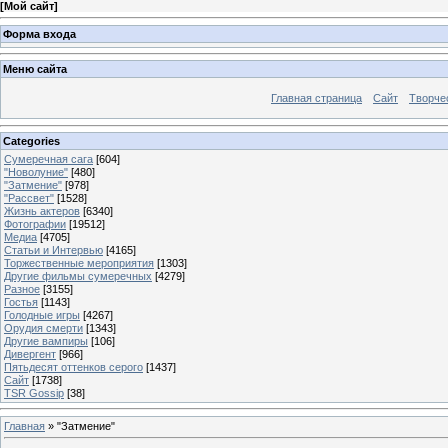
[
Мой сайт
]
Форма входа
Меню сайта
Главная страница
Сайт
Творче
Categories
Сумеречная сага
[604]
"Новолуние"
[480]
"Затмение"
[978]
"Рассвет"
[1528]
Жизнь актеров
[6340]
Фотографии
[19512]
Медиа
[4705]
Статьи и Интервью
[4165]
Торжественные мероприятия
[1303]
Другие фильмы сумеречных
[4279]
Разное
[3155]
Гостья
[1143]
Голодные игры
[4267]
Орудия смерти
[1343]
Другие вампиры
[106]
Дивергент
[966]
Пятьдесят оттенков серого
[1437]
Сайт
[1738]
TSR Gossip
[38]
Главная
»
"Затмение"