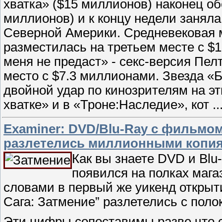
хватка» ($15 миллионов) наконец о
миллионов) и к концу недели занял
Северной Америки. Средневековая 
разместилась на третьем месте с $
меня не предаст» - секс-версия Пел
место с $7.3 миллионами. Звезда «
двойной удар по кинозрителям на э
хватке» и в «Троне:Наследие», кот
..
Еxaminer: DVD/Blu-Ray с фильмом
разлетелись миллионными копи
Как вы знаете DVD и Blu
появился на полках мага
словами в первый же уикенд открыт
Сага: Затмение” разлетелись с пол
Эти цифры сопоставимы разве что с