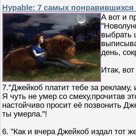
Hypable: 7 самых понравившихся
А вот и 
"Новолун
выбрать ц
выписыва
день, со
Итак, вот
7."Джейкоб платит тебе за рекламу,
Я чуть не умер со смеху,прочитав эт
настойчиво просит её позвонить Дже
ты умерла."!
6. "Как и вчера Джейкоб издал тот 