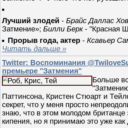
Лучший злодей
-
Брайс Даллас Хо
Затмение»;
Билли Берк
- "Красная 
Прорыв года, актер
-
Ксавьер С
Читать дальше »
Twitter: Воспоминания @Twilove
премьере "Затмения"
Больше вс
"Затмению
Паттинсона, Кристен Стюарт и Тейло
секрет, что у меня просто непреодо
знаю, что в этом молодом британце
кипения, но я принимаю это уже как