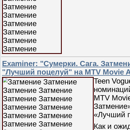
Examiner: "Сумерки. Сага. Затме
"Лучший поцелуй" на MTV Movie A
Teen Vogu
номинаций
MTV Movie
Затмение»
«Лучший п
Как и ожи