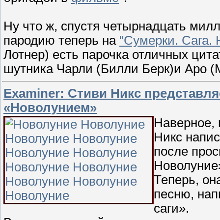
Ну что ж, спустя четырнадцать мил
пародию теперь на
"Сумерки. Сага.
Лотнер) есть парочка отличных цитат
шутника Чарли (Билли Берк)и Аро 
Examiner: Стиви Никс представл
«Новолунием»
Наверное, 
Никс напис
после прос
Новолуние
Теперь, он
песню, на
саги».