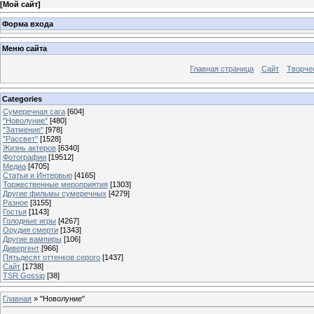
[
Мой сайт
]
Форма входа
Меню сайта
Главная страница
Сайт
Творче
Categories
Сумеречная сага
[604]
"Новолуние"
[480]
"Затмение"
[978]
"Рассвет"
[1528]
Жизнь актеров
[6340]
Фотографии
[19512]
Медиа
[4705]
Статьи и Интервью
[4165]
Торжественные мероприятия
[1303]
Другие фильмы сумеречных
[4279]
Разное
[3155]
Гостья
[1143]
Голодные игры
[4267]
Орудия смерти
[1343]
Другие вампиры
[106]
Дивергент
[966]
Пятьдесят оттенков серого
[1437]
Сайт
[1738]
TSR Gossip
[38]
Главная
»
"Новолуние"