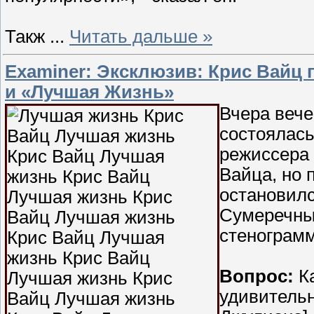
Такж
...
Читать дальше »
Examiner: Эксклюзив: Крис Вайц 
и «Лучшая Жизнь»
Вчера веч
состоялас
режиссера 
Вайца, но 
остановилс
Сумеречны
стенограмм
Вопрос:
Ка
удивительн