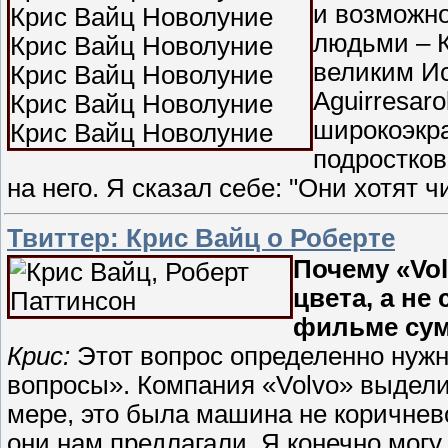
и возможно
людьми – К
великим Ис
Aguirresar
широкоэкр
подростков
на него. Я сказал себе: "Они хотят ч
Твиттер: Крис Вайц о Роберте
Почему «Vo
цвета, а не
фильме сум
Крис:
Этот вопрос определенно нужн
вопросы». Компания «Volvo» выдели
мере, это была машина не коричнев
они нам предлагали. Я конечно могу