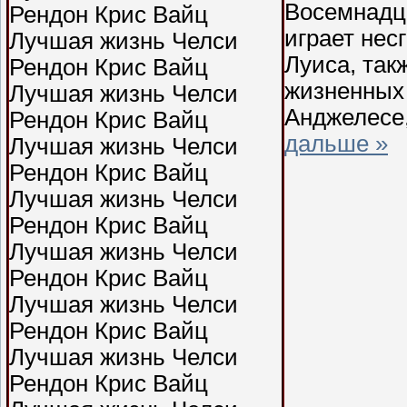
Восемнадца
играет нес
Луиса, так
жизненных 
Анджелесе,
дальше »