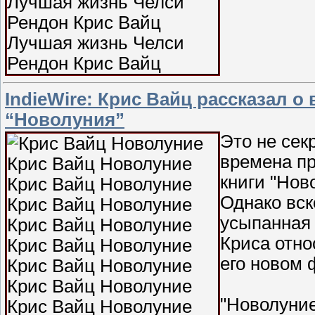
IndieWire: Крис Вайц рассказал о
“Новолуния”
Это не сек
времена пр
книги "Нов
Однако вск
усыпанная 
Криса отно
его новом 
"Новолуние