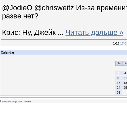
@JodieO @chrisweitz Из-за времени
разве нет?
Крис: Ну, Джейк
...
Читать дальше »
1-16
17-3
Calendar
Пн
Вт
3
4
10
11
17
18
24
25
31
Полная версия сайта