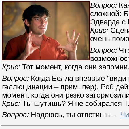
Вопрос:
Как
сложной: Б
Эдварда с 
Крис:
Сцена
очень помо
Вопрос:
Что
возможност
Крис:
Тот момент, когда они запомни
Вопрос:
Когда Белла впервые "видит
галлюцинации – прим. пер), Роб дей
момент, когда они резко затормозил
Крис:
Ты шутишь? Я не собирался Т
Вопрос:
Надеюсь, ты ответишь
...
Чи