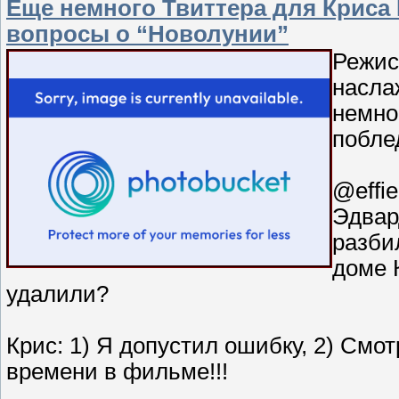
Еще немного Твиттера для Криса 
вопросы о “Новолунии”
Режис
насла
немно
побле
@effie
Эдвар
разби
доме 
удалили?
Крис: 1) Я допустил ошибку, 2) Смот
времени в фильме!!!