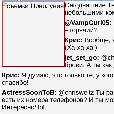
Сегодняшние Тв
небольшими ком
@VampGurl05:
– горячий?
Крис:
Вообще, я
(Ха-ха-ха!)
jet_set_go:
@chr
брови. А ты ка
Крис:
Я думаю, что только те, у кого
спасибо!
ActressSoonToB
: @chrisweitz Ты р
есть их номера телефонов? И ты мо
Интересно/ lol