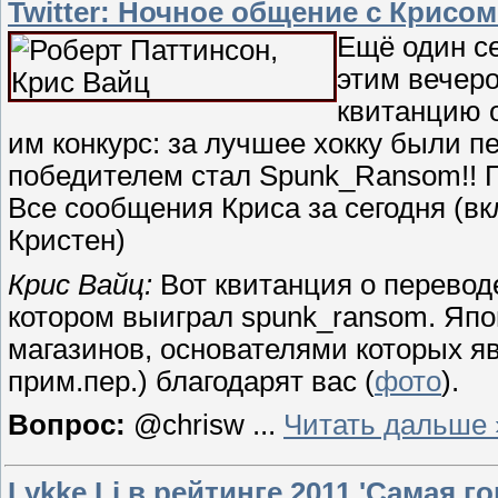
Twitter: Ночное общение с Крисом
Ещё один с
этим вечеро
квитанцию 
им конкурс: за лучшее хокку были 
победителем стал Spunk_Ransom!! 
Все сообщения Криса за сегодня (в
Кристен)
Крис Вайц:
Вот квитанция о переводе
котором выиграл spunk_ransom. Япони
магазинов, основателями которых я
прим.пер.) благодарят вас (
фото
).
Вопрос:
@chrisw
...
Читать дальше 
Lykke Li в рейтинге 2011 'Самая г