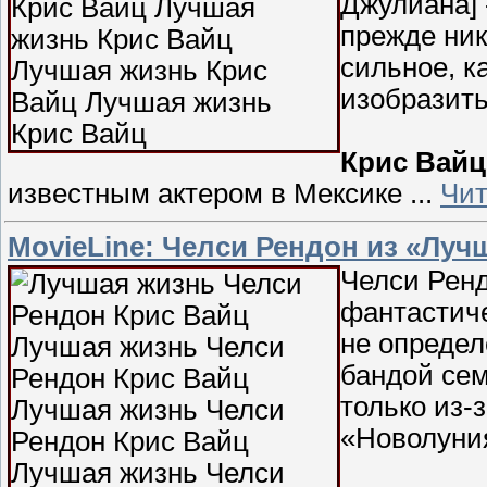
Джулиана] -
прежде ник
сильное, к
изобразить
Крис Вайц
известным актером в Мексике
...
Чит
MovieLine: Челси Рендон из «Луч
Челси Ренд
фантастиче
не определ
бандой сем
только из-
«Новолуни