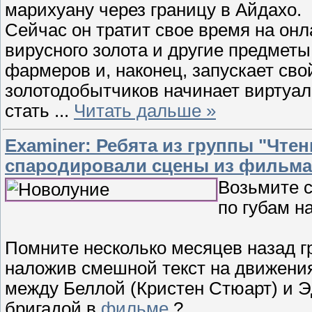
марихуану через границу в Айдахо.
Сейчас он тратит свое время на онл
вирусного золота и другие предметы
фармеров и, наконец, запускает сво
золотодобытчиков начинает виртуал
стать
...
Читать дальше »
Examiner: Ребята из группы "Чте
спародировали сцены из фильма 
Возьмите с
по губам на
Помните несколько месяцев назад г
наложив смешной текст на движения
между Беллой (Кристен Стюарт) и Э
бригадой в
фильме
?