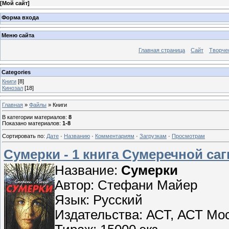
[
Мой сайт
]
Форма входа
Меню сайта
Главная страница
Сайт
Творче
Categories
Книги
[8]
Кинозал
[18]
Главная
»
Файлы
» Книги
В категории материалов
:
8
Показано материалов
:
1-8
Сортировать по
:
Дате
·
Названию
·
Комментариям
·
Загрузкам
·
Просмотрам
Сумерки - 1 книга Сумеречной саг
Название:
Сумерки
Автор: Стефани Майер
Язык: Русский
Издательства: АСТ, АСТ Моск