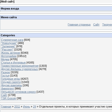
[
Мой сайт
]
Форма входа
Меню сайта
Главная страница
Сайт
Творче
Categories
Сумеречная сага
[604]
"Новолуние"
[480]
"Затмение"
[978]
"Рассвет"
[1528]
Жизнь актеров
[6340]
Фотографии
[19512]
Медиа
[4705]
Статьи и Интервью
[4165]
Торжественные мероприятия
[1303]
Другие фильмы сумеречных
[4279]
Разное
[3155]
Гостья
[1143]
Голодные игры
[4267]
Орудия смерти
[1343]
Другие вампиры
[106]
Дивергент
[966]
Пятьдесят оттенков серого
[1437]
Сайт
[1738]
TSR Gossip
[38]
Главная
»
2011
»
Июнь
»
29
» Отдельные проекты, в которых принимают участие сум