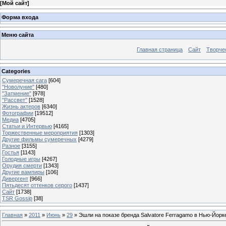
[
Мой сайт
]
Форма входа
Меню сайта
Главная страница
Сайт
Творче
Categories
Сумеречная сага
[604]
"Новолуние"
[480]
"Затмение"
[978]
"Рассвет"
[1528]
Жизнь актеров
[6340]
Фотографии
[19512]
Медиа
[4705]
Статьи и Интервью
[4165]
Торжественные мероприятия
[1303]
Другие фильмы сумеречных
[4279]
Разное
[3155]
Гостья
[1143]
Голодные игры
[4267]
Орудия смерти
[1343]
Другие вампиры
[106]
Дивергент
[966]
Пятьдесят оттенков серого
[1437]
Сайт
[1738]
TSR Gossip
[38]
Главная
»
2011
»
Июнь
»
29
» Эшли на показе бренда Salvatore Ferragamo в Нью-Йорке