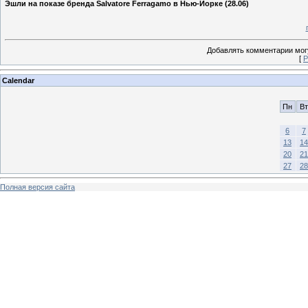
Эшли на показе бренда Salvatore Ferragamo в Нью-Йорке (28.06)
Добавлять комментарии могу
[
Р
Calendar
Пн
Вт
6
7
13
14
20
21
27
28
Полная версия сайта