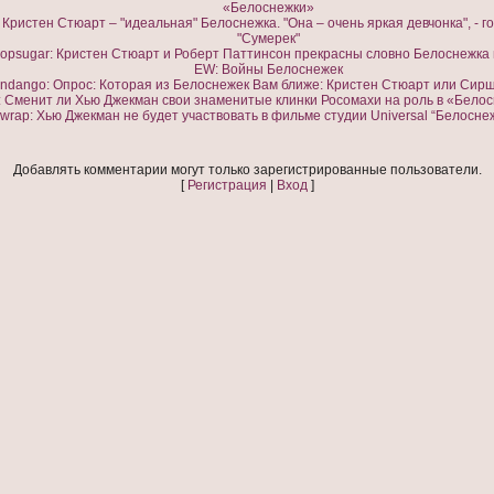
«Белоснежки»
: Кристен Стюарт – "идеальная" Белоснежка. "Она – очень яркая девчонка", - 
"Сумерек"
opsugar: Кристен Стюарт и Роберт Паттинсон прекрасны словно Белоснежка 
EW: Войны Белоснежек
ndango: Опрос: Которая из Белоснежек Вам ближе: Кристен Стюарт или Сир
e: Сменит ли Хью Джекман свои знаменитые клинки Росомахи на роль в «Белос
wrap: Хью Джекман не будет участвовать в фильме студии Universal “Белоснеж
Добавлять комментарии могут только зарегистрированные пользователи.
[
Регистрация
|
Вход
]