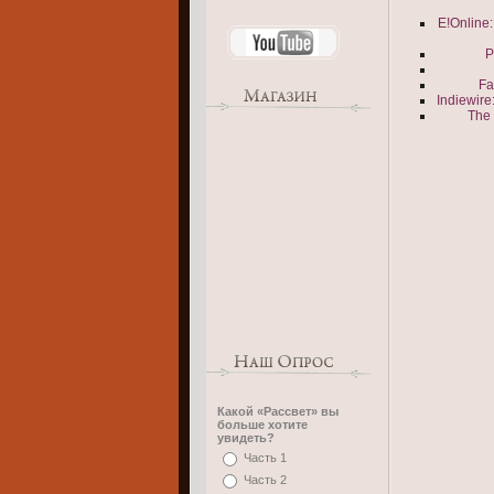
E!Online
Р
Fa
Indiewir
The 
Какой «Рассвет» вы
больше хотите
увидеть?
Часть 1
Часть 2