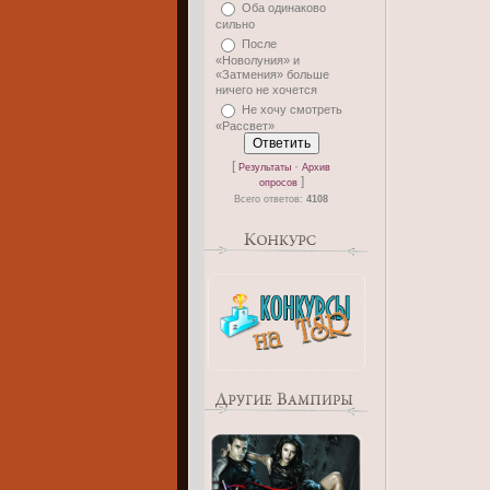
Оба одинаково
сильно
После
«Новолуния» и
«Затмения» больше
ничего не хочется
Не хочу смотреть
«Рассвет»
[
·
Результаты
Архив
]
опросов
Всего ответов:
4108