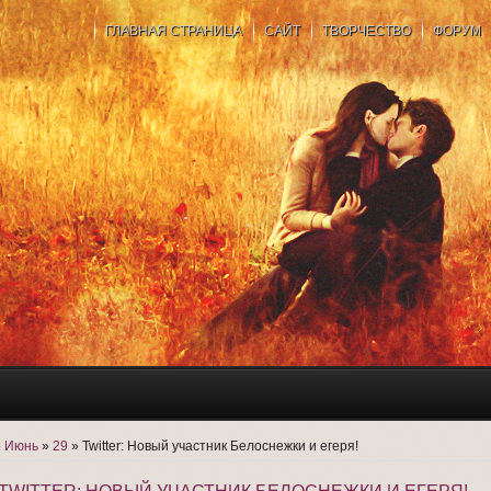
ГЛАВНАЯ СТРАНИЦА
САЙТ
ТВОРЧЕСТВО
ФОРУМ
»
Июнь
»
29
» Twitter: Новый участник Белоснежки и егеря!