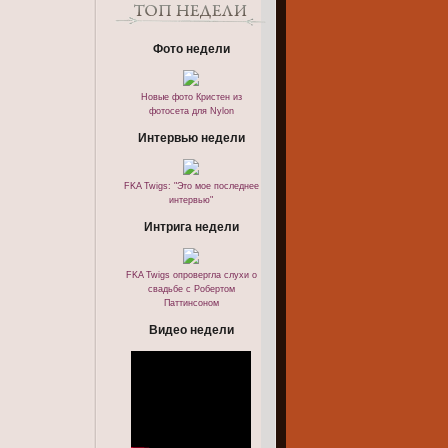
Фото недели
Новые фото Кристен из
фотосета для Nylon
Интервью недели
FKA Twigs: "Это мое последнее
интервью"
Интрига недели
FKA Twigs опровергла слухи о
свадьбе с Робертом
Паттинсоном
Видео недели