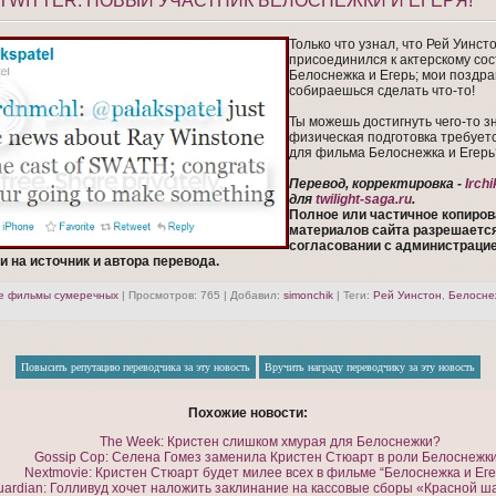
TWITTER: НОВЫЙ УЧАСТНИК БЕЛОСНЕЖКИ И ЕГЕРЯ!
Только что узнал, что Рей Уинст
присоединился к актерскому сос
Белоснежка и Егерь; мои поздра
собираешься сделать что-то!
Ты можешь достигнуть чего-то з
физическая подготовка требует
для фильма Белоснежка и Егерь
Перевод, корректировка -
Irchi
для
twilight-saga.ru
.
Полное или частичное копиро
материалов сайта разрешается
согласовании с администрацие
 на источник и автора перевода.
е фильмы сумеречных
|
Просмотров
: 765 |
Добавил
:
simonchik
|
Теги
:
Рей Уинстон
,
Белосне
Похожие новости:
The Week: Кристен слишком хмурая для Белоснежки?
Gossip Cop: Селена Гомез заменила Кристен Стюарт в роли Белоснежк
Nextmovie: Кристен Стюарт будет милее всех в фильме “Белоснежка и Еге
ardian: Голливуд хочет наложить заклинание на кассовые сборы «Красной ш