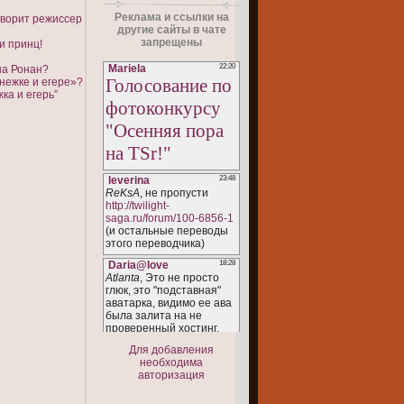
Реклама и ссылки на
говорит режиссер
другие сайты в чате
запрещены
и принц!
ша Ронан?
нежке и егере»?
ка и егерь”
Для добавления
необходима
авторизация