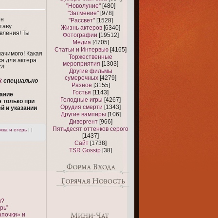
"Новолуние"
[480]
"Затмение"
[978]
он
"Рассвет"
[1528]
таву
Жизнь актеров
[6340]
вления! Ты
Фотографии
[19512]
Медиа
[4705]
Статьи и Интервью
[4165]
начимого! Какая
Торжественные
ся для актера
мероприятия
[1303]
?!
Другие фильмы
сумеречных
[4279]
k
специально
Разное
[3155]
Гостья
[1143]
вание
Голодные игры
[4267]
 только при
Орудия смерти
[1343]
й и указании
Другие вампиры
[106]
Дивергент
[966]
Пятьдесят оттенков серого
жка и егерь
| |
[1437]
Сайт
[1738]
TSR Gossip
[38]
и?
рь”
апочки» и