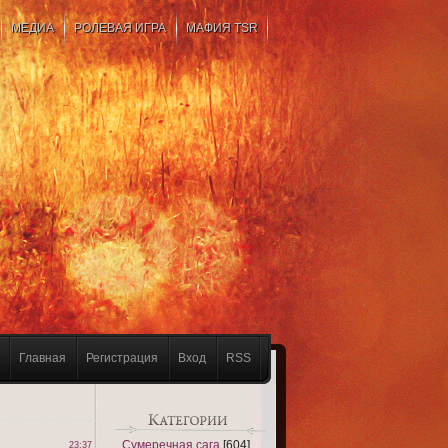
МЕДИА
РОЛЕВАЯ ИГРА
МАФИЯ TSR
Главная
Регистрация
Вход
RSS
Сумеречная сага
[604]
23:37