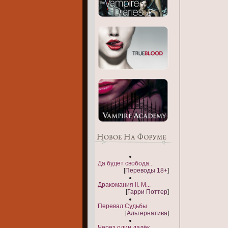
Да будет свобода...
[
Переводы 18+
]
Дракомания II. М...
[
Гарри Поттер
]
Перевал Судьбы
[
Альтернатива
]
Через один далёк...