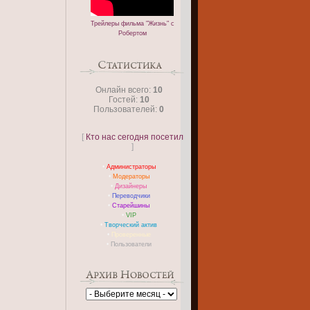
Трейлеры фильма "Жизнь" с
Робертом
Онлайн всего:
10
Гостей:
10
Пользователей:
0
[
Кто нас сегодня посетил
]
•
Администраторы
•
Модераторы
•
Дизайнеры
•
Переводчики
•
Старейшины
•
VIP
•
Творческий актив
•
Проверенные
•
Пользователи