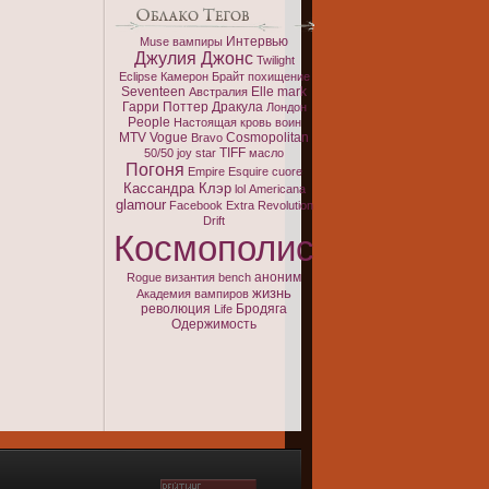
Интервью
Muse
вампиры
Джулия Джонс
Twilight
Eclipse
Камерон Брайт
похищение
Seventeen
Elle
mark
Австралия
Гарри Поттер
Дракула
Лондон
People
Настоящая кровь
воин
MTV
Vogue
Cosmopolitan
Bravo
TIFF
50/50
joy
star
масло
Погоня
Empire
Esquire
cuore
Кассандра Клэр
lol
Americana
glamour
Facebook
Extra
Revolution
Drift
Космополис
аноним
Rogue
византия
bench
жизнь
Академия вампиров
революция
Бродяга
Life
Одержимость