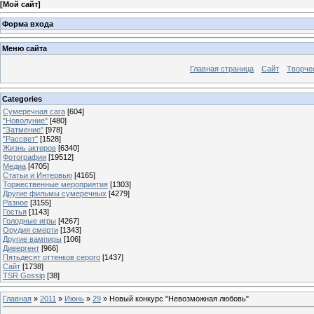
[
Мой сайт
]
Форма входа
Меню сайта
Главная страница
Сайт
Творче
Categories
Сумеречная сага
[604]
"Новолуние"
[480]
"Затмение"
[978]
"Рассвет"
[1528]
Жизнь актеров
[6340]
Фотографии
[19512]
Медиа
[4705]
Статьи и Интервью
[4165]
Торжественные мероприятия
[1303]
Другие фильмы сумеречных
[4279]
Разное
[3155]
Гостья
[1143]
Голодные игры
[4267]
Орудия смерти
[1343]
Другие вампиры
[106]
Дивергент
[966]
Пятьдесят оттенков серого
[1437]
Сайт
[1738]
TSR Gossip
[38]
Главная
»
2011
»
Июнь
»
29
» Новый конкурс "Невозможная любовь"