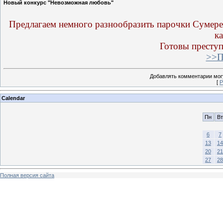
Новый конкурс "Невозможная любовь"
Предлагаем немного разнообразить парочки Сумереч
к
Готовы преступ
>>П
Добавлять комментарии могу
[
Р
Calendar
Пн
Вт
6
7
13
14
20
21
27
28
Полная версия сайта