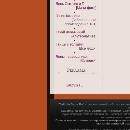
День Святого и П...
[
Мини-фики
]
Закон Каллена
[
Заброшенные
произведения 18+
]
Такой необычный ...
[
Альтернатива
]
Танцы с волками.
[
Все люди
]
Ляпы переводчико...
[
Сумерки
]
Загрузка...
"Twilight Saga Ru"
- русскоязычный сайт, посвящ
г
Сумерки
,
Новолуние
,
Затмение
,
Рассвет
, Сол
Администрация сайта не связана со С.Майер и Summi
информационный харак
Полное или частичное копирование материалов с
указании
активной
ссы
Copyright Twilight-Saga.Ru © 2009-2026 |
Хост