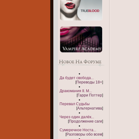
Да будет свобода...
[
Переводы 18+
]
Дракомания II. М...
[
Гарри Поттер
]
Перевал Судьбы
[
Альтернатива
]
Через один далёк...
[
Продолжение саги
]
Сумеречное Носта...
[
Разговоры обо всем
]