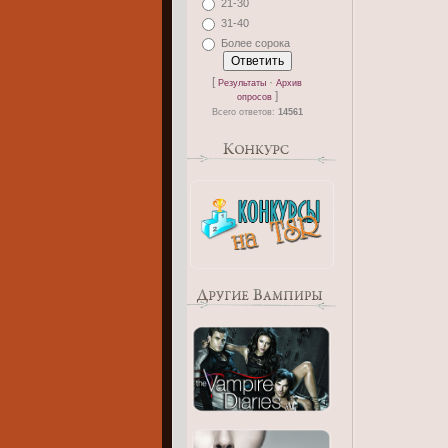
21-30
31-40
Более сорока
[
·
Результаты
Архив
]
опросов
Всего ответов:
14561