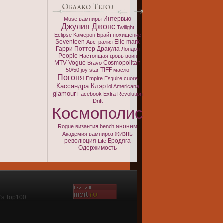
Интервью
Muse
вампиры
Джулия Джонс
Twilight
Eclipse
Камерон Брайт
похищение
Seventeen
Elle
mark
Австралия
Гарри Поттер
Дракула
Лондон
People
Настоящая кровь
воин
MTV
Vogue
Cosmopolitan
Bravo
TIFF
50/50
joy
star
масло
Погоня
Empire
Esquire
cuore
Кассандра Клэр
lol
Americana
glamour
Facebook
Extra
Revolution
Drift
Космополис
аноним
Rogue
византия
bench
жизнь
Академия вампиров
революция
Бродяга
Life
Одержимость