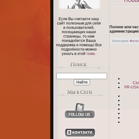
НОВЫ
Если Вы считаете наш
сайт полезным для себя
Полное или час
и пользователей,
администрацие
посещающих наши
страницы, то нам
понадобится Ваша
Категория
:
Фото
поддержка и помощь! Все
подробности можно
узнать в этой
теме
.
Сel
PR-USA: