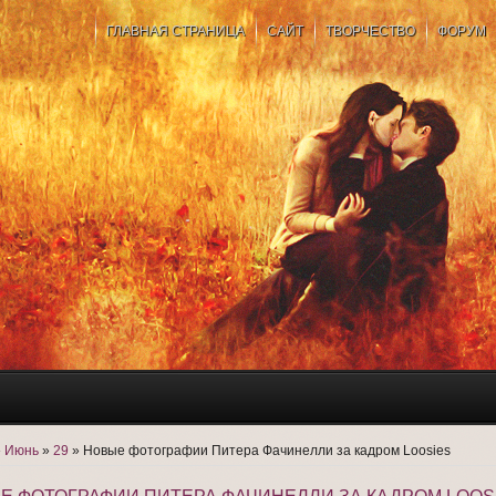
ГЛАВНАЯ СТРАНИЦА
САЙТ
ТВОРЧЕСТВО
ФОРУМ
»
Июнь
»
29
» Новые фотографии Питера Фачинелли за кадром Loosies