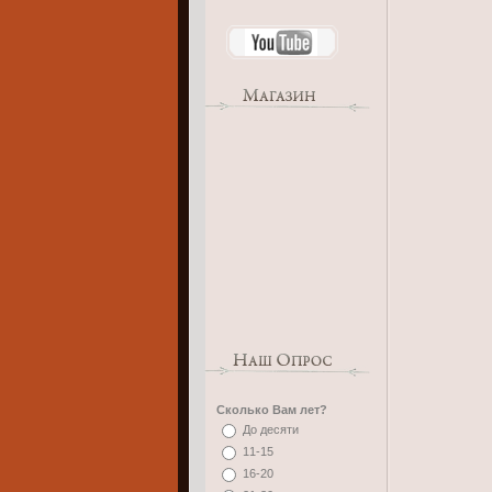
Сколько Вам лет?
До десяти
11-15
16-20