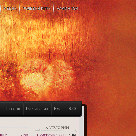
МЕДИА
РОЛЕВАЯ ИГРА
МАФИЯ TSR
Главная
Регистрация
Вход
RSS
Сумеречная сага
[604]
21:45