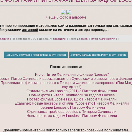
Е ФОТОГРАФИИ ПИТЕРА ФАЧИНЕЛЛИ ЗА КАДРОМ LOOS
+ еще 6 фото в альбоме
тичное копирование материалов сайта разрешается только при согласова
й и указании
активной
ссылки на источник и автора перевода.
графии
|
Просмотров
: 780 |
Добавил
:
simonchik
|
Теги
:
Loosies
,
Питер Фачинелли
| |
Похожие новости:
Projo: Питер Фачинелли о фильме "Loosies"
ebuzz: Питер Фачинелли рассказывает о «Сумерках» и о своем новом фильме
Производство фильма «Loosies» с Питером Фачинелли завершено! (Пол Ма
саундтрек!)
Стиллы фильма Loosies (2011) с Питером Фачинелли
Новые фото Питера Фачинелли за кадром Loosies
Постер фильма Loosies (2011) с Питером Фачинелли
Еxaminer: Новые постеры и стиллы "Loosies" с Питером Фачинелли
Трейлер Loosies с Питером Фачинелли
Скринкапсы трейлера Loosies с Питером Фачинелли
Новые фото за кадром Loosies с Питером Фачинелли
Добавлять комментарии могут только зарегистрированные пользователи.