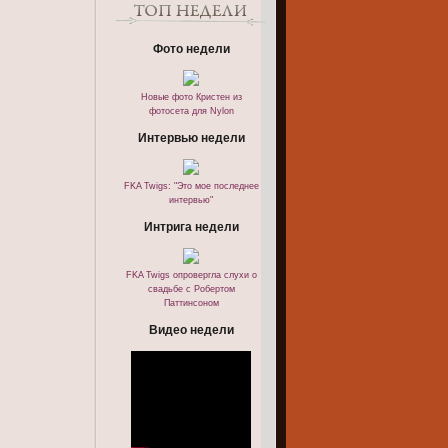
Фото недели
Новые фото Кристен из
фотосета для Nylon
Интервью недели
FKA Twigs: "Это мое последнее
интервью"
Интрига недели
FKA Twigs опровергла слухи о
свадьбе с Робертом
Паттинсоном
Видео недели