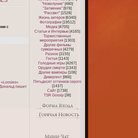
IES
"Новолуние"
[480]
"Затмение"
[978]
"Рассвет"
[1528]
Жизнь актеров
[6340]
Фотографии
[19512]
нии с
Медиа
[4705]
Статьи и Интервью
[4165]
Торжественные
мероприятия
[1303]
Другие фильмы
сумеречных
[4279]
Разное
[3155]
Гостья
[1143]
Голодные игры
[4267]
Орудия смерти
[1343]
Другие вампиры
[106]
Дивергент
[966]
Пятьдесят оттенков серого
 «Loosies»
[1437]
кДональд пишет
Сайт
[1738]
TSR Gossip
[38]