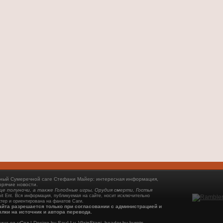
енный Сумеречной саге Стефани Майер: интересная информация,
орячие новости.
нце полуночи, а также Голодные игры, Орудия смерти, Гостья
t Ent. Вся информация, публикуемая на сайте, носит исключительно
тер и ориентирована на фанатов Саги.
айта разрешается только при согласовании с администрацией и
лки на источник и автора перевода.
инг от
uCoz
| Design by
SauLLy
,
VlainStani
, header by
kurets