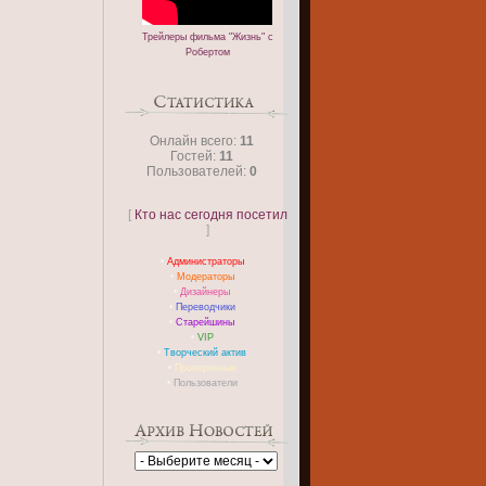
Трейлеры фильма "Жизнь" с
Робертом
Онлайн всего:
11
Гостей:
11
Пользователей:
0
[
Кто нас сегодня посетил
]
•
Администраторы
•
Модераторы
•
Дизайнеры
•
Переводчики
•
Старейшины
•
VIP
•
Творческий актив
•
Проверенные
•
Пользователи