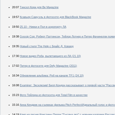
20:07
Тинсел Кори для Be Magazine
19:57
Ксавьер Самуэль в фотосете для BlackBook Magazine
19:50
25.10 - Никки и Пол в аэропорту ЛА
19:38
Gossip Cop: Роберт Паттинсон, Тейлор Лотнер и Питер Фачинелли появя
19:35
Новый стилл The Help с Брайс Д. Ховард
17:30
Новое видео Роба, вылетающего из ЛА (21.10)
17:02
Питер в фотосете для Defy Magazine (2011)
16:34
Обновление альбома: Роб на канале TF1 (24.10)
16:08
Examiner: Эксклюзив! Билл Кондон рассказывает о первой части "Рассве
15:23
Фото Тейлора из фотосета для Total Film в качестве
15:16
Анна Кендрик на съемках фильма Pitch Perfect/Идеальный голос и фото
14:19
Клип на песню Кристины Перри "Тысяча лет" с новыми кадрами Рассве