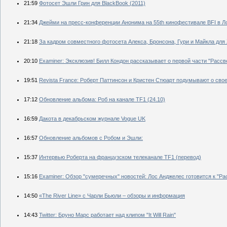
21:59
Фотосет Эшли Грин для BlackBook (2011)
21:34
Джейми на пресс-конференции Анонима на 55th кинофестивале BFI в Л
21:18
За кадром совместного фотосета Алекса, Бронсона, Гури и Майкла для 
20:10
Examiner: Эксклюзив! Билл Кондон рассказывает о первой части "Рассв
19:51
Revista France: Роберт Паттинсон и Кристен Стюарт подумывают о сво
17:12
Обновление альбома: Роб на канале TF1 (24.10)
16:59
Дакота в декабрьском журнале Vogue UK
16:57
Обновление альбомов с Робом и Эшли:
15:37
Интервью Роберта на французском телеканале TF1 (перевод)
15:16
Examiner: Обзор "сумеречных" новостей: Лос Анджелес готовится к "Ра
14:50
«The River Line» с Чарли Бьюли – обзоры и информация
14:43
Twitter: Бруно Марс работает над клипом "It Will Rain"