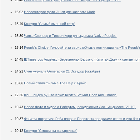
16:02
Новое\старое фото Эшли для каталога Mark
15:49
Конкурс "Самый смешной титр"
15:30
Часке Спенсер и Тинсел Кори для журнала Native Peoples
15:14
People's Choiсe: Голосуйте за свои любимые номинации на «The People'
14:45
IBTimes Los Angeles: «Беременная Белла», «Капитан Джек» - самые п
14:21
Скан журнала Generacion 21 Эквадор (октябрь)
13:06
Новый стилл фильма The Help с Брайс
12:36
Фан - видео by Catushka: Kristen Stewart Chop And Change
10:43
Новое фото и видео с Робертом, покидающим Лос - Анджелес (21.10)
10:37
Фанатка встретила Роба вчера в Париже за пределами отеля и уже без
10:12
Конкурс "Смешинка на картинке"