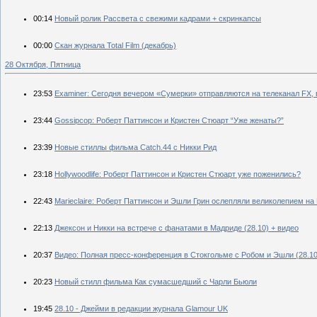
00:14
Новый ролик Рассвета с свежими кадрами + скринкапсы
00:00
Скан журнала Total Film (декабрь)
28 Октября, Пятница
23:53
Examiner: Сегодня вечером «Сумерки» отправляются на телеканал FX,
23:44
Gossipcop: Роберт Паттинсон и Кристен Стюарт “Уже женаты?”
23:39
Новые стиллы фильма Catch.44 с Никки Рид
23:18
Нollywoodlife: Роберт Паттинсон и Кристен Стюарт уже поженились?
22:43
Мarieclaire: Роберт Паттинсон и Эшли Грин ослепляли великолепием н
22:13
Джексон и Никки на встрече с фанатами в Мадриде (28.10) + видео
20:37
Видео: Полная пресс-конференция в Стокгольме с Робом и Эшли (28.10
20:23
Новый стилл фильма Как сумасшедший с Чарли Бьюли
19:45
28.10 - Джейми в редакции журнала Glamour UK