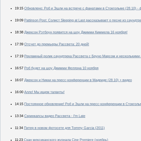
19:15
Обновлено: Роб и Эшли на встрече с фанатами в Стокгольме (28.10) - 
19:09
Pattinson Post: Солист Sleeping at Last рассказывает о песне из саундтр
18:38
Джексон Рэтбоун появится на шоу Джимми Киммела 16 ноября!
17:39
Отсчет до премьеры Рассвета: 20 дней!
17:19
Рекламный ролик саундтрека Рассвета с Бруно Марсом и несколькими
16:57
Роб будет на шоу Джимми Феллона 10 ноября
16:07
Джексон и Никки на пресс-конференции в Мадриде (28.10) + видео
16:00
Алло! Мы ищем таланты!
14:15
Постоянное обновление! Роб и Эшли на пресс-конференции в Стокгольме
13:34
Скринкапсы видео Рассвета - I'm Late
11:34
Питер в новом фотосете для Tommy Garcia (2011)
11:23
Скан мексиканского журнала Cine Premiere (ноябрь)