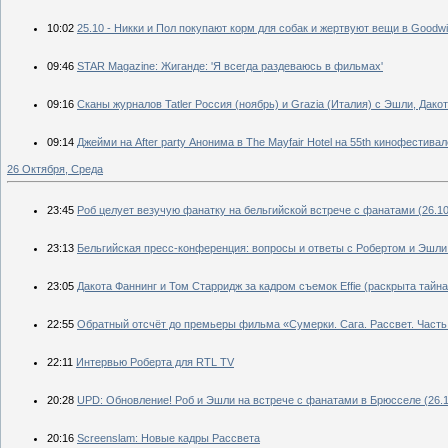
10:02
25.10 - Никки и Пол покупают корм для собак и жертвуют вещи в Goodwi
09:46
STAR Magazine: Жиганде: 'Я всегда раздеваюсь в фильмах'
09:16
Сканы журналов Tatler Россия (ноябрь) и Grazia (Италия) с Эшли, Дако
09:14
Джейми на After party Анонима в The Mayfair Hotel на 55th кинофестива
26 Октября, Среда
23:45
Роб целует везучую фанатку на бельгийской встрече с фанатами (26.10
23:13
Бельгийская пресс-конференция: вопросы и ответы с Робертом и Эшли 
23:05
Дакота Фаннинг и Том Старридж за кадром съемок Effie (раскрыта тайн
22:55
Обратный отсчёт до премьеры фильма «Сумерки. Сага. Рассвет. Часть
22:11
Интервью Роберта для RTL TV
20:28
UPD: Обновление! Роб и Эшли на встрече с фанатами в Брюсселе (26.1
20:16
Screenslam: Новые кадры Рассвета