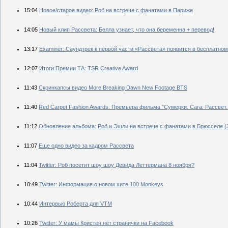
15:04
Новое/старое видео: Роб на встрече с фанатами в Париже
14:05
Новый клип Рассвета: Белла узнает, что она беременна + перевод!
13:17
Examiner: Саундтрек к первой части «Рассвета» появится в бесплатном
12:07
Итоги Премии ТА: TSR Creative Award
11:43
Скринкапсы видео More Breaking Dawn New Footage BTS
11:40
Red Carpet Fashion Awards: Премьера фильма "Сумерки. Сага: Рассвет. 
11:12
Обновление альбома: Роб и Эшли на встрече с фанатами в Брюсселе (2
11:07
Еще одно видео за кадром Рассвета
11:04
Twitter: Роб посетит шоу шоу Девида Леттермана 8 ноября?
10:49
Twitter: Информация о новом хите 100 Monkeys
10:44
Интервью Роберта для VTM
10:26
Twitter: У мамы Кристен нет странички на Facebook