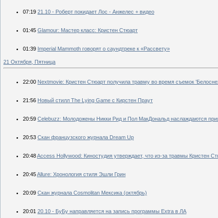
07:19
21.10 - Роберт покидает Лос - Анжелес + видео
01:45
Glamour: Мастер класс: Кристен Стюарт
01:39
Imperial Mammoth говорят о саундтреке к «Рассвету»
21 Октября, Пятница
22:00
Nextmovie: Кристен Стюарт получила травму во время съемок 'Белосне
21:56
Новый стилл The Lying Game с Кирстен Праут
20:59
Celebuzz: Молодожены Никки Рид и Пол МакДональд наслаждаются при
20:53
Скан французского журнала Dream Up
20:48
Access Hollywood: Киностудия утверждает, что из-за травмы Кристен С
20:45
Allure: Хронология стиля Эшли Грин
20:09
Скан журнала Cosmolitan Мексика (октябрь)
20:01
20.10 - БуБу направляется на запись программы Extra в ЛА