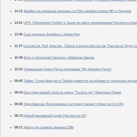
14:12
Джейми на премьере Анонима на 55th кинофестивале BFI в Лондоне
14:01
UPD: Обновлено! Роберт и Эшли на пресс-конференции Рассвета в Брюс
13:45
Скан журнала Angeleno с Никки Рид
11:37
GossipCop: Роб, Кристен, Тейлор и актерский состав "Рассвета" будут 
10:48
Фото с репетиций Гамлета с Майклом Шином
10:32
Упоминание Никки Рид в программе "My Wedding Favor"
09:45
Twitter: Скоро Кристен и Тейлор появятся на обложке в греческом журна
09:43
Еще один новый стилл из клипа "Тысяча лет" Кристины Перри
09:40
Эдди Марсан (Белоснежка и охотник) говорит о Кристен (в 4:05)
08:13
Новый рекламный ролик Рассвета в HQ
08:11
Дакота на съемках фильма Effie