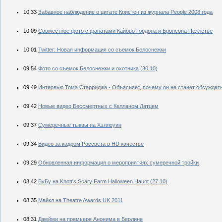
10:33
Забавное наблюдение о цитате Кристен из журнала People 2008 года
10:09
Совместное фото с фанатами Кайово Гордона и Бронсона Пеллетье
10:01
Twitter: Новая информация со съемок Белоснежки
09:54
Фото со съемок Белоснежки и охотника (30.10)
09:49
Интервью Тома Старриджа - Объясняет, почему он не станет обсуждат
09:42
Новые видео Бессмертных с Келланом Латцем
09:37
Сумеречные тыквы на Хэллоуин
09:34
Видео за кадром Рассвета в HD качестве
09:29
Обновленная информация о мероприятиях сумеречной тройки
08:42
БуБу на Knott's Scary Farm Halloween Haunt (27.10)
08:35
Майкл на Theatre Awards UK 2011
08:31
Джейми на премьере Анонима в Берлине