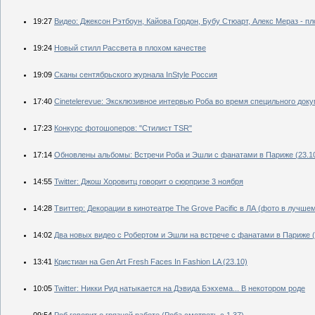
19:27
Видео: Джексон Рэтбоун, Кайова Гордон, Бубу Стюарт, Алекс Мераз - пл
19:24
Новый стилл Рассвета в плохом качестве
19:09
Сканы сентябрьского журнала InStyle Россия
17:40
Сinetelerevue: Эксклюзивное интервью Роба во время специльного доку
17:23
Конкурс фотошоперов: "Стилист TSR"
17:14
Обновлены альбомы: Встречи Роба и Эшли с фанатами в Париже (23.1
14:55
Twitter: Джош Хоровитц говорит о сюрпризе 3 ноября
14:28
Твиттер: Декорации в кинотеатре The Grove Pacific в ЛА (фото в лучше
14:02
Два новых видео с Робертом и Эшли на встрече с фанатами в Париже (
13:41
Кристиан на Gen Art Fresh Faces In Fashion LA (23.10)
10:05
Twitter: Никки Рид натыкается на Дэвида Бэкхема... В некотором роде
09:54
Роб говорит о грязной работе (Роба смотреть с 1.37).