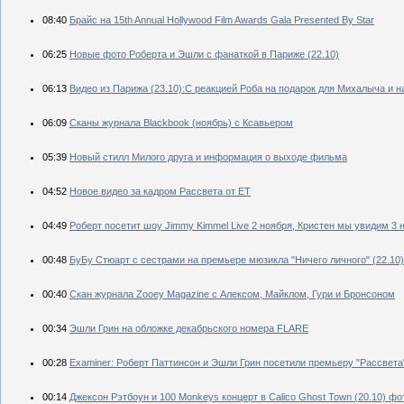
08:40
Брайс на 15th Annual Hollywood Film Awards Gala Presented By Star
06:25
Новые фото Роберта и Эшли с фанаткой в Париже (22.10)
06:13
Видео из Парижа (23.10):С реакцией Роба на подарок для Михалыча и на 
06:09
Сканы журнала Blackbook (ноябрь) с Ксавьером
05:39
Новый стилл Милого друга и информация о выходе фильма
04:52
Новое видео за кадром Рассвета от ET
04:49
Роберт посетит шоу Jimmy Kimmel Live 2 ноября, Кристен мы увидим 3 
00:48
БуБу Стюарт с сестрами на премьере мюзикла "Ничего личного" (22.10)
00:40
Скан журнала Zooey Magazine с Алексом, Майклом, Гури и Бронсоном
00:34
Эшли Грин на обложке декабрьского номера FLARE
00:28
Examiner: Роберт Паттинсон и Эшли Грин посетили премьеру "Рассвета
00:14
Джексон Рэтбоун и 100 Monkeys концерт в Calico Ghost Town (20.10) фо