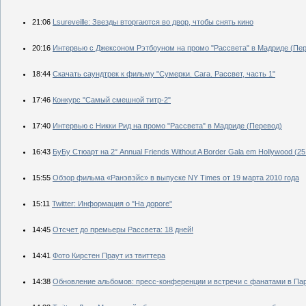
21:06
Lsureveille: Звезды вторгаются во двор, чтобы снять кино
20:16
Интервью с Джексоном Рэтбоуном на промо "Рассвета" в Мадриде (Пе
18:44
Скачать саундтрек к фильму "Сумерки. Сага. Рассвет, часть 1"
17:46
Конкурс "Самый смешной титр-2"
17:40
Интервью с Никки Рид на промо "Рассвета" в Мадриде (Перевод)
16:43
БуБу Стюарт на 2° Annual Friends Without A Border Gala em Hollywood (25
15:55
Обзор фильма «Ранэвэйс» в выпуске NY Times от 19 марта 2010 года
15:11
Twitter: Информация о "На дороге"
14:45
Отсчет до премьеры Рассвета: 18 дней!
14:41
Фото Кирстен Праут из твиттера
14:38
Обновление альбомов: пресс-конференции и встречи с фанатами в Па