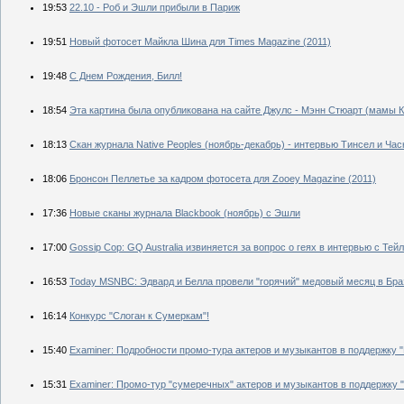
19:53
22.10 - Роб и Эшли прибыли в Париж
19:51
Новый фотосет Майкла Шина для Times Magazine (2011)
19:48
С Днем Рождения, Билл!
18:54
Эта картина была опубликована на сайте Джулс - Мэнн Стюарт (мамы К
18:13
Скан журнала Native Peoples (ноябрь-декабрь) - интервью Тинсел и Час
18:06
Бронсон Пеллетье за кадром фотосета для Zooey Magazine (2011)
17:36
Новые сканы журнала Blackbook (ноябрь) с Эшли
17:00
Gossip Cop: GQ Australia извиняется за вопрос о геях в интервью с Те
16:53
Today MSNBC: Эдвард и Белла провели "горячий" медовый месяц в Бра
16:14
Конкурс "Слоган к Сумеркам"!
15:40
Examiner: Подробности промо-тура актеров и музыкантов в поддержку 
15:31
Examiner: Промо-тур "сумеречных" актеров и музыкантов в поддержку 