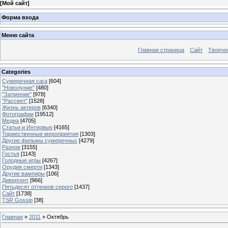
[
Мой сайт
]
Форма входа
Меню сайта
Главная страница
Сайт
Творче
Categories
Сумеречная сага
[604]
"Новолуние"
[480]
"Затмение"
[978]
"Рассвет"
[1528]
Жизнь актеров
[6340]
Фотографии
[19512]
Медиа
[4705]
Статьи и Интервью
[4165]
Торжественные мероприятия
[1303]
Другие фильмы сумеречных
[4279]
Разное
[3155]
Гостья
[1143]
Голодные игры
[4267]
Орудия смерти
[1343]
Другие вампиры
[106]
Дивергент
[966]
Пятьдесят оттенков серого
[1437]
Сайт
[1738]
TSR Gossip
[38]
Главная
»
2011
»
Октябрь