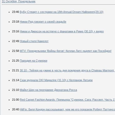
31 Октября, Понедельник
23:46
БуБу Стюарт с сестрами на 18th Annual Dream Halloween(29.10)
23:18
Никки Рид говорит о своей свадьбе
23:16
Никки и Джексон на встрече с фанатами в Риме (30.10) + видео
22:49
Новый стилл Камелот
21:58
MTV: Понедельники 'Войны богов': Келлан Латс ныряет как Посейдон!
21:25
Пародия на Сумерки
21:21
30.10 - Тейлор на ужине в честь дня рождения друга в Chateau Marmont,
21:14
Скан журнала OK! Magazine (31.10) с Келланом Латцем
21:10
Майкл Шин на программе Джонатана Росса
21:00
Red Carpet Fashion Awards: Премьера "Сумерки. Сага: Рассвет. Часть 1
20:40
HitFix: Билл Кондон рассказывает, чем же его поразили Роберт Паттинс