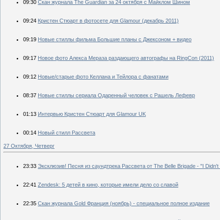
09:30
Скан журнала The Guardian за 24 октября с Майклом Шином
09:24
Кристен Стюарт в фотосете для Glamour (декабрь 2011)
09:19
Новые стиллы фильма Большие планы с Джексоном + видео
09:17
Новое фото Алекса Мераза раздающего автографы на RingCon (2011)
09:12
Новые/старые фото Келлана и Тейлора с фанатами
08:37
Новые стиллы сериала Одаренный человек с Рашель Лефевр
01:13
Интервью Кристен Стюарт для Glamour UK
00:14
Новый стилл Рассвета
27 Октября, Четверг
23:33
Эксклюзив! Песня из саундтрека Рассвета от The Belle Brigade - "I Didn't 
22:41
Zendesk: 5 детей в кино, которые имели дело со славой
22:35
Скан журнала Gold Франция (ноябрь) - специальное полное издание