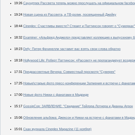
19:26
Саундтрек Рассвета теперь можно прослушать на официальном facebo
19:24
Новая сцена из Рассвета, и ТВ-ролик, посвященный Джейку
18:44
Cineplex: Счастливы вместе? Стюарт и Паттинсон говорят о "Сумерках"
18:32
Examiner: «Альфред Анджело» представляет коллекцию к выпускному 
18:23
Defy: Питер Фачинелли заставит вас взять свои слова обратно
18:18
Hollywood Life: Роберт Паттинсон: «Рассвет» не пропагандирует воздер
17:31
Предрассветные Вечера: Совместный просмотр "Сумерек"
17:25
Новые\старые фото пресс-конференции Затмения и встречи с фанатами
17:00
Новые фото Никки с фанатами в Мадриде
15:17
GossipCop: ЗАЯВЛЕНИЕ: "Свидание" Тейлора Лотнера и Дианны Агрон
15:06
Обновление альбома: Джексон и Никки на встрече с фанатами в Мадрид
15:01
Скан журнала Cineplex Magazine (11 ноября)