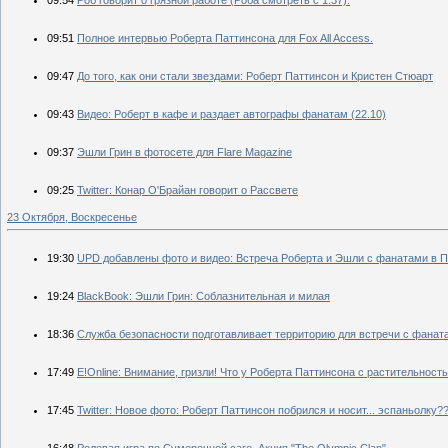
09:51
Полное интервью Роберта Паттинсона для Fox All Access.
09:47
До того, как они стали звездами: Роберт Паттинсон и Кристен Стюарт
09:43
Видео: Роберт в кафе и раздает автографы фанатам (22.10)
09:37
Эшли Грин в фотосете для Flare Magazine
09:25
Twitter: Конар О'Брайан говорит о Рассвете
23 Октября, Воскресенье
19:30
UPD добавлены фото и видео: Встреча Роберта и Эшли с фанатами в П
19:24
BlackBook: Эшли Грин: Соблазнительная и милая
18:36
Служба безопасности подготавливает территорию для встречи с фанат
17:49
E!Online: Внимание, гризли! Что у Роберта Паттинсона с растительност
17:45
Twitter: Новое фото: Роберт Паттинсон побрился и носит... эспаньолку?
16:48
Ролевая игра по Сумеречной саге. Акция "The Olympic Clan"