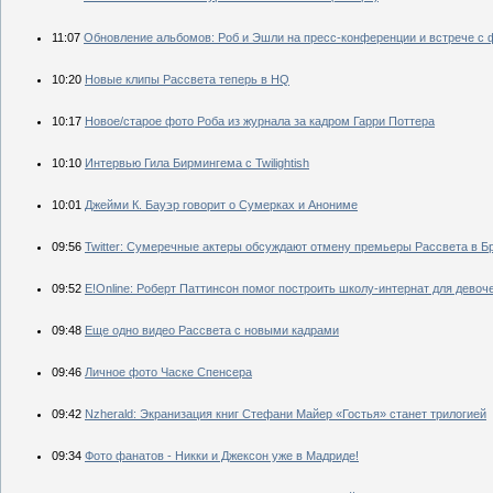
11:07
Обновление альбомов: Роб и Эшли на пресс-конференции и встрече с ф
10:20
Новые клипы Рассвета теперь в HQ
10:17
Новое/старое фото Роба из журнала за кадром Гарри Поттера
10:10
Интервью Гила Бирмингема с Twilightish
10:01
Джейми К. Бауэр говорит о Сумерках и Анониме
09:56
Twitter: Сумеречные актеры обсуждают отмену премьеры Рассвета в Б
09:52
Е!Оnline: Роберт Паттинсон помог построить школу-интернат для девоч
09:48
Еще одно видео Рассвета с новыми кадрами
09:46
Личное фото Часке Спенсера
09:42
Nzherald: Экранизация книг Стефани Майер «Гостья» станет трилогией
09:34
Фото фанатов - Никки и Джексон уже в Мадриде!