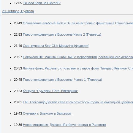
12:05
Тинсел Кори на CleverTv
29 Октября, Суббота
23:49
Обновление альбома: Роб и Эшли на встрече с фанатами в Стокгольме 
22:53
Пресс-конференция в Брюсселе Часть 2 (Перевод)
21:46
Скан журнала Star Club Magazine (Франция)
20:57
HollywoodLife: Макияж Эшли Грин с мероприятия, посвящённого «Рассв
20:53
Личные фото: Рашель с стилистом и старое фото Питера с Кевином Сп
20:48
Пресс-конференция в Брюсселе. Часть 1 (Перевод)
20:23
Конкурс "Сумерки. Сага. Викторина"
20:01
HR: Александр Деспла стал «Композитором года» на ежегодной церемон
19:43
Сумерки с Бивисом и Батхедом
19:36
Новое интервью: Джексон Рэтбоун говорит о Рассвете