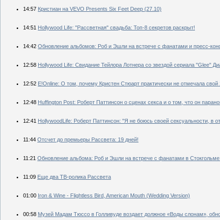
14:57
Кристиан на VEVO Presents Six Feet Deep (27.10)
14:51
Hollywood Life: "Рассветная" свадьба: Топ-8 секретов раскрыт!
14:42
Обновление альбомов: Роб и Эшли на встрече с фанатами и пресс-кон
12:58
Hollywood Life: Свидание Тейлора Лотнера со звездой сериала "Glee" Ди
12:52
E!Online: О том, почему Кристен Стюарт практически не отмечала свой
12:48
Huffington Post: Роберт Паттинсон о сценах секса и о том, что он парано
12:41
HollywoodLife: Роберт Паттинсон: "Я не боюсь своей сексуальности, в о
11:44
Отсчет до премьеры Рассвета: 19 дней!
11:21
Обновление альбома: Роб и Эшли на встрече с фанатами в Стокгольме 
11:09
Еще два ТВ-ролика Рассвета
01:00
Iron & Wine - Flightless Bird, American Mouth (Wedding Version)
00:58
Музей Мадам Тюссо в Голливуде воздает должное «Воды слонам», обн