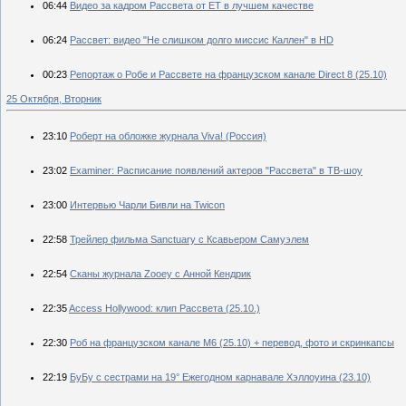
06:44
Видео за кадром Рассвета от ET в лучшем качестве
06:24
Рассвет: видео "Не слишком долго миссис Каллен" в HD
00:23
Репортаж о Робе и Рассвете на французском канале Direct 8 (25.10)
25 Октября, Вторник
23:10
Роберт на обложке журнала Viva! (Россия)
23:02
Examiner: Расписание появлений актеров "Рассвета" в ТВ-шоу
23:00
Интервью Чарли Бивли на Twicon
22:58
Трейлер фильма Sanctuary с Ксавьером Самуэлем
22:54
Сканы журнала Zooey с Анной Кендрик
22:35
Access Hollywood: клип Рассвета (25.10.)
22:30
Роб на французском канале М6 (25.10) + перевод, фото и скринкапсы
22:19
БуБу с сестрами на 19° Ежегодном карнавале Хэллоуина (23.10)