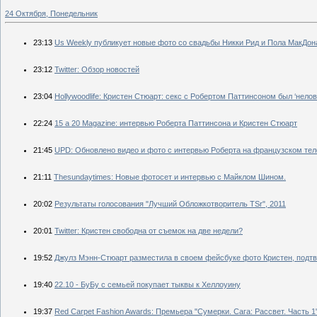
24 Октября, Понедельник
23:13
Us Weekly публикует новые фото со свадьбы Никки Рид и Пола МакДон
23:12
Twitter: Обзор новостей
23:04
Нollywoodlife: Кристен Стюарт: секс с Робертом Паттинсоном был ‘нелов
22:24
15 a 20 Magazine: интервью Роберта Паттинсона и Кристен Стюарт
21:45
UPD: Обновлено видео и фото с интервью Роберта на французском тел
21:11
Тhesundaytimes: Новые фотосет и интервью с Майклом Шином.
20:02
Результаты голосования "Лучший Обложкотворитель TSr", 2011
20:01
Twitter: Кристен свободна от съемок на две недели?
19:52
Джулз Мэнн-Стюарт разместила в своем фейсбуке фото Кристен, подт
19:40
22.10 - БуБу с семьей покупает тыквы к Хеллоуину
19:37
Red Carpet Fashion Awards: Премьера "Сумерки. Сага: Рассвет. Часть 1