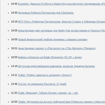
19:45
Examiner: Джексон Рэтбоун и Никки Рид способствуют продвижению «Ра
19:30
Интервью Роберта Паттинсона для Cinemanía.
19:18
MTV First с Робертом Паттинсоном, Кристен Стюарт и Тейлором Лотне
19:05
Анна Кендрик дает интервью для Vanity Fair на фестивале в Торонто (П
19:05
Новый французский трейлер Анонима с новыми сценами
19:01
Анна Кендрик говорит о «Рассвете» на «This Morning» (Перевод)
18:59
Кайово и Бронсон на Radio Showgram (31.10) + видео
14:19
Шуточная идентификация вампиров, включая Эдварда Каллена
14:11
Twitter: Роберт замечен в аэропорту Хитроу?
13:46
Отсчет до премьеры Рассвета: 17 дней!
11:25
Public (Франция): Тейлор Лотнер: говорят, он – гей.
10:55
Twitter: Журналистка Access Hollywood Шон Робинсон говорит о Кристен