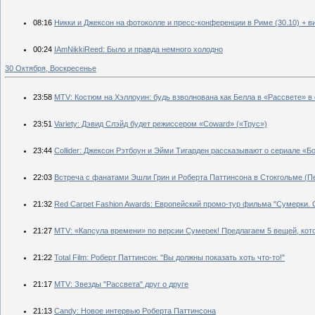
08:16
Никки и Джексон на фотоколле и пресс-конференции в Риме (30.10) + в
00:24
IAmNikkiReed: Было и правда немного холодно
30 Октября, Воскресенье
23:58
MTV: Костюм на Хэллоуин: будь взволнована как Белла в «Рассвете» в
23:51
Variety: Дэвид Слэйд будет режиссером «Coward» («Трус»)
23:44
Collider: Джексон Рэтбоун и Эйми Тигарден рассказывают о сериале «
22:03
Встреча с фанатами Эшли Грин и Роберта Паттинсона в Стокгольме (П
21:32
Red Carpet Fashion Awards: Европейский промо-тур фильма "Сумерки. С
21:27
MTV: «Капсула времени» по версии Сумерек! Предлагаем 5 вещей, кот
21:22
Total Film: Роберт Паттинсон: "Вы должны показать хоть что-то!"
21:17
MTV: Звезды "Рассвета" друг о друге
21:13
Candy: Новое интервью Роберта Паттинсона