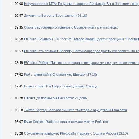
20:00
Hollywoodcrush MTV: Результаты опроса Fandango: Вы с большим нете
19:57
Джулия на Burberry Body Launch (26.10)
19:35
Сканы зарубежных журналов о Сумеречной саге и актерах
18:58
E!Online: Вампиры 101: Как же Эдвард Каллен достиг эрекции в “Рассве
18:53
E!Online: Кто поможет Роберту Паттинсону преодолеть его зависть по п
18:49
E!Online: Роберт Паттинсон говорит о создании музыки, путешествиях 
17:42
Роб с фанаткой в Стокгольме, Швеция (27.10)
17:41
Новый стилл The Help с Брайс Даллас Ховард
16:28
Отсчет до премьеры Рассвета: 21 день!
16:18
Twitter: Картер Бервелл пишет в твиттере о саундтреке Рассвета
16:07
Ryan Secrest Radio говорит о романе между Робстен
15:28
Обновление альбома: Photocall в Париже с Эшли и Робом (23.10)