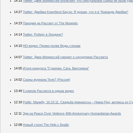
14:33
Twitter: Джек Морриссей объяснил, что сексуальные сцены не были уд
14:27
Twitter: Джейми Кэмпбелл Бауэр: Я думаю, что я в "Команде Джейми"
14:23
Пародия на Рассвет от The Muppets
14:14
Twitter: Роберт в Лондоне?
14:10
HD-видео: Промо-ролик Воды слонам
14:07
Twitter: Джек Морриссей говорит о саундтреке Рассвета
14:05
Итоги конкурса "Сумерки. Сага. Викторина"
14:02
Сканы журнала Теле7 (Россия)
13:49
5 клипов Рассвета в одном видео
12:18
Public: Малибу, 16.10.11. Свадьба принцессы – Никки Рид, актрисы из 
12:11
Эди на Peace Over Violence 40th Anniversary Humanitarian Awards
12:08
Новый стилл The Help с Брайс