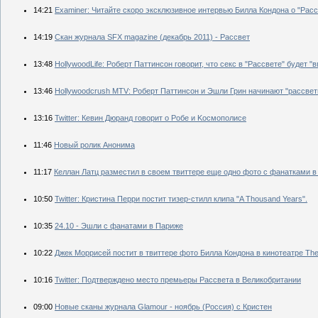
14:21
Examiner: Читайте скоро эксклюзивное интервью Билла Кондона о "Расс
14:19
Скан журнала SFX magazine (декабрь 2011) - Рассвет
13:48
HollywoodLife: Роберт Паттинсон говорит, что секс в "Рассвете" будет 
13:46
Hollywoodcrush MTV: Роберт Паттинсон и Эшли Грин начинают "рассве
13:16
Twitter: Кевин Дюранд говорит о Робе и Kосмополисе
11:46
Новый ролик Анонима
11:17
Келлан Латц разместил в своем твиттере еще одно фото с фанатками в
10:50
Twitter: Кристина Перри постит тизер-стилл клипа "A Thousand Years".
10:35
24.10 - Эшли с фанатами в Париже
10:22
Джек Моррисей постит в твиттере фото Билла Кондона в кинотеатре The 
10:16
Twitter: Подтверждено место премьеры Рассвета в Великобритании
09:00
Новые сканы журнала Glamour - ноябрь (Россия) с Кристен