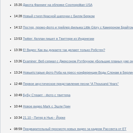
15:20
Дакота Фаннинг на обложке Cosmopolitan USA
14:28
Новый стилл Красной шапочки с Билли Берком
14:12
Постер, промо-фото и трейлер фильма Little Glory с Камероном Брайто
13:53
Twitter: Келлан пишет в Твиттере из Индонезии
13:39
E! Видео: Как вы думаете так делают только Робстен?
13:26
Examiner: Веб-сериал с Джексоном Рэтбоуном «Большие планы» уже о
13:24
Новые\старые фото Роба на пресс-конференции Воды Слонам в Берлин
12:48
Первое акустическое представление песни “A Thousand Years”
10:49
БуБу Стюарт - фото с твиттера
10:44
Новое видео Mark с Эшли Грин
10:34
21.10 - Питер в Нью - Йорке
08:59
Предварительный просмотр новых видео за кадром Рассвета от ET