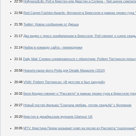
22:33
HollywoodLife: Роб и Кристен или Джастин и Селена - Чей щенок симпат
21:56
Red Carpet Fashion Awards: Фотоколл в Брюсселе в рамках промо-тура "
21:35
Twitter: Новое сообщение от Джоша
21:17
Два видео с пресс-конференции в Брюсселе, Роб говорит о сцене свад
21:14
Набор в команду сайта - переводчики
21:11
Daily Mail: Сложно соревноваться с оборотнем: Роберт Паттинсон попыта
20:58
Новое\старое фото Роба для Details Magazine (2010)
20:48
VIVA!: Роберт Паттинсон: «В детстве я был занудой»
20:32
Билл Кондон говорит о "Рассвете" в рамках промо-тура в Брюсселе (пе
20:27
Новый постер фильма "Сначала любовь, потом свадьба" с Келланом
20:20
Кристен в декабрьском журнале Glamour UK
20:05
MTV: Кристина Перри называет клип на песню из Рассвета "сказочным"