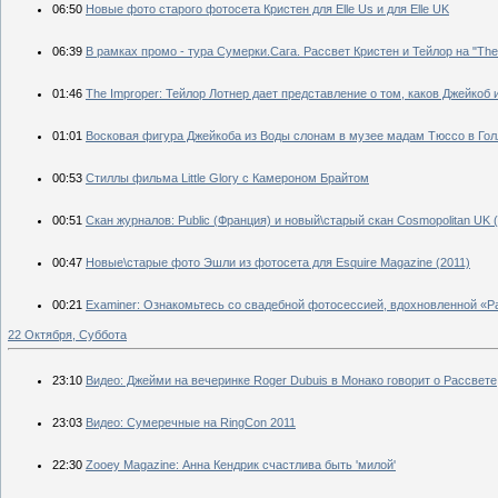
06:50
Новые фото старого фотосета Кристен для Elle Us и для Elle UK
06:39
В рамках промо - тура Сумерки.Сага. Рассвет Кристен и Тейлор на "The
01:46
The Improper: Тейлор Лотнер дает представление о том, каков Джейкоб 
01:01
Восковая фигура Джейкоба из Воды слонам в музее мадам Тюссо в Го
00:53
Стиллы фильма Little Glory с Камероном Брайтом
00:51
Скан журналов: Public (Франция) и новый\старый скан Cosmopolitan UK 
00:47
Новые\старые фото Эшли из фотосета для Esquire Magazine (2011)
00:21
Examiner: Ознакомьтесь со свадебной фотосессией, вдохновленной «
22 Октября, Суббота
23:10
Видео: Джейми на вечеринке Roger Dubuis в Монако говорит о Рассвете
23:03
Видео: Сумеречные на RingCon 2011
22:30
Zooey Magazine: Анна Кендрик счастлива быть 'милой'