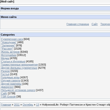
[
Мой сайт
]
Форма входа
Меню сайта
Главная страница
Сайт
Творче
Categories
Сумеречная сага
[604]
"Новолуние"
[480]
"Затмение"
[978]
"Рассвет"
[1528]
Жизнь актеров
[6340]
Фотографии
[19512]
Медиа
[4705]
Статьи и Интервью
[4165]
Торжественные мероприятия
[1303]
Другие фильмы сумеречных
[4279]
Разное
[3155]
Гостья
[1143]
Голодные игры
[4267]
Орудия смерти
[1343]
Другие вампиры
[106]
Дивергент
[966]
Пятьдесят оттенков серого
[1437]
Сайт
[1738]
TSR Gossip
[38]
Главная
»
2011
»
Октябрь
»
13
» HollywoodLife: Роберт Паттинсон и Кристен Стюарт о