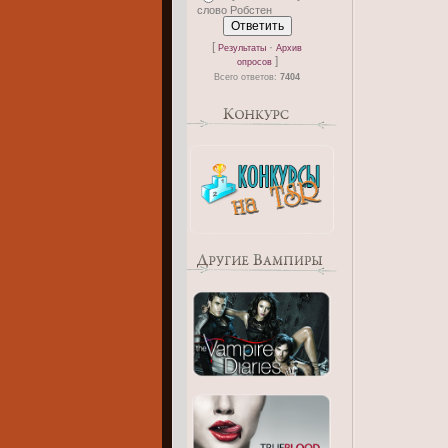
слово Робстен
[
·
Результаты
Архив
]
опросов
Всего ответов:
7404