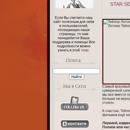
STAR S
Если Вы считаете наш
сайт полезным для себя
и пользователей,
посещающих наши
страницы, то нам
понадобится Ваша
поддержка и помощь! Все
подробности можно
узнать в этой
теме
.
Самый красивый 
сумеречной саги
мы все вместе п
больше не верну
стоял».
К счастью, Тейл
фильмов ещё не
Перевод, корре
Полное или час