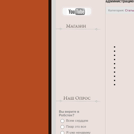
администрацие
Категория
:
Стать
Вы верите в
Робстен?
Всем сердцем
Пиар это все
Я уже ненавижу