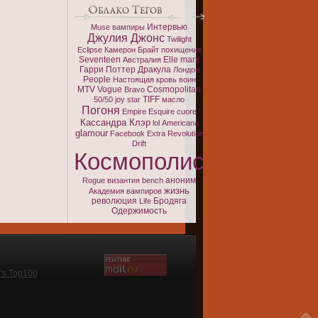
Интервью
Muse
вампиры
Джулия Джонс
Twilight
Eclipse
Камерон Брайт
похищение
Seventeen
Elle
mark
Австралия
Гарри Поттер
Дракула
Лондон
People
Настоящая кровь
воин
MTV
Vogue
Cosmopolitan
Bravo
TIFF
50/50
joy
star
масло
Погоня
Empire
Esquire
cuore
Кассандра Клэр
lol
Americana
glamour
Facebook
Extra
Revolution
Drift
Космополис
аноним
Rogue
византия
bench
жизнь
Академия вампиров
революция
Бродяга
Life
Одержимость