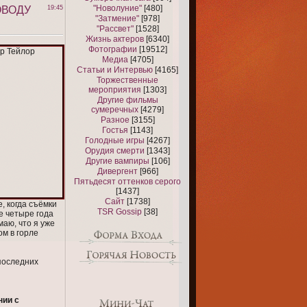
"Новолуние"
[480]
ОВОДУ
19:45
"Затмение"
[978]
"Рассвет"
[1528]
Жизнь актеров
[6340]
Фотографии
[19512]
Медиа
[4705]
Статьи и Интервью
[4165]
Торжественные
мероприятия
[1303]
Другие фильмы
сумеречных
[4279]
Разное
[3155]
Гостья
[1143]
Голодные игры
[4267]
Орудия смерти
[1343]
Другие вампиры
[106]
Дивергент
[966]
Пятьдесят оттенков серого
[1437]
Сайт
[1738]
, когда съёмки
TSR Gossip
[38]
е четыре года
аю, что я уже
ом в горле
 последних
нии с