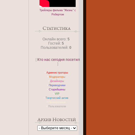
Трейлеры фильма "Жизнь" с
Робертом
Онлайн всего:
5
Гостей:
5
Пользователей:
0
[
Кто нас сегодня посетил
]
•
Администраторы
•
Модераторы
•
Дизайнеры
•
Переводчики
•
Старейшины
•
VIP
•
Творческий актив
•
Проверенные
•
Пользователи