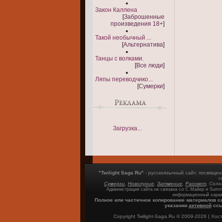
Закон Каллена
[
Заброшенные
произведения 18+
]
Такой необычный ...
[
Альтернатива
]
Танцы с волками.
[
Все люди
]
Ляпы переводчико...
[
Сумерки
]
Загрузка...
"Twilight Saga Ru"
- русскоязычный сайт, посвящ
г
Сумерки
,
Новолуние
,
Затмение
,
Рассвет
, Сол
Администрация сайта не связана со С.Майер и Summi
информационный харак
Полное или частичное копирование материалов с
указании
активной
ссы
Copyright Twilight-Saga.Ru © 2009-2026 |
Хост