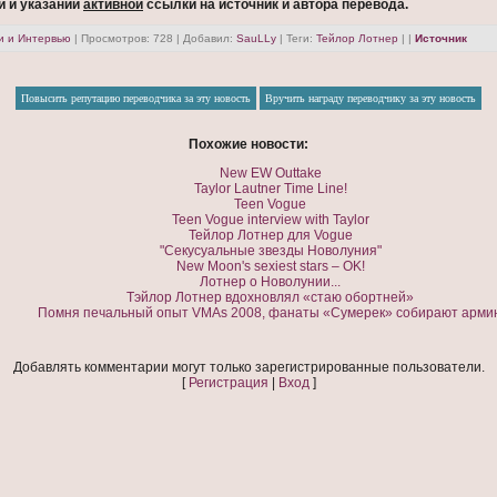
й и указании
активной
ссылки на источник и автора перевода.
и и Интервью
|
Просмотров
: 728 |
Добавил
:
SauLLy
|
Теги
:
Тейлор Лотнер
| |
Источник
Похожие новости:
New EW Outtake
Taylor Lautner Time Line!
Teen Vogue
Teen Vogue interview with Taylor
Тейлор Лотнер для Vogue
"Секусуальные звезды Новолуния"
New Moon's sexiest stars – OK!
Лотнер о Новолунии...
Тэйлор Лотнер вдохновлял «стаю обортней»
Помня печальный опыт VMAs 2008, фанаты «Сумерек» собирают арми
Добавлять комментарии могут только зарегистрированные пользователи.
[
Регистрация
|
Вход
]