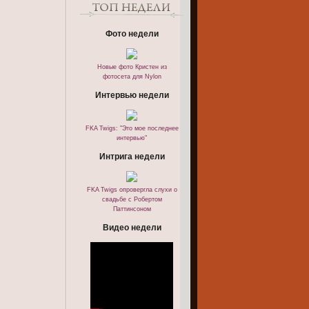
Фото недели
Новые фото Кристен из
фотосета для Nylon
Интервью недели
FKA Twigs: "Это мое последнее
интервью"
Интрига недели
FKA Twigs опровергла слухи о
свадьбе с Робертом
Паттинсоном
Видео недели