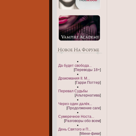
Да будет свобода...
[
Переводы 18+
]
Дракомания II. М...
[
Гарри Поттер
]
Перевал Судьбы
[
Альтернатива
]
Через один далёк...
[
Продолжение саги
]
Сумеречное Носта...
[
Разговоры обо всем
]
День Святого и П...
[
Мини-фики
]