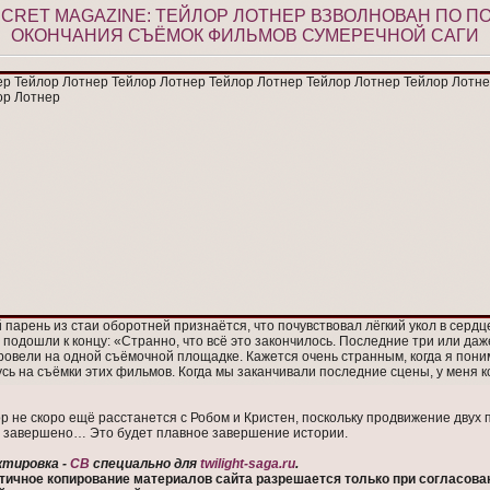
ECRET MAGAZINE: ТЕЙЛОР ЛОТНЕР ВЗВОЛНОВАН ПО П
ОКОНЧАНИЯ СЪЁМОК ФИЛЬМОВ СУМЕРЕЧНОЙ САГИ
парень из стаи оборотней признаётся, что почувствовал лёгкий укол в сердце
 подошли к концу: «Странно, что всё это закончилось. Последние три или даж
ровели на одной съёмочной площадке. Кажется очень странным, когда я поним
сь на съёмки этих фильмов. Когда мы заканчивали последние сцены, у меня к
ор не скоро ещё расстанется с Робом и Кристен, поскольку продвижение двух
 завершено… Это будет плавное завершение истории.
ктировка -
CB
специально для
twilight-saga.ru
.
тичное копирование материалов сайта разрешается только при согласова