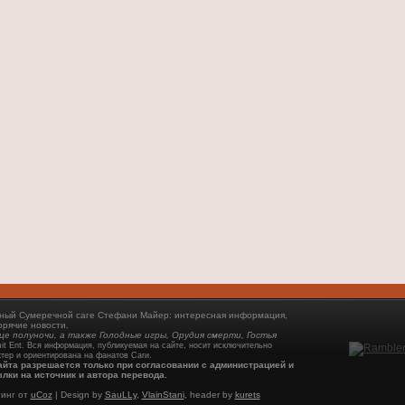
енный Сумеречной саге Стефани Майер: интересная информация,
орячие новости.
нце полуночи, а также Голодные игры, Орудия смерти, Гостья
t Ent. Вся информация, публикуемая на сайте, носит исключительно
тер и ориентирована на фанатов Саги.
айта разрешается только при согласовании с администрацией и
лки на источник и автора перевода.
инг от
uCoz
| Design by
SauLLy
,
VlainStani
, header by
kurets