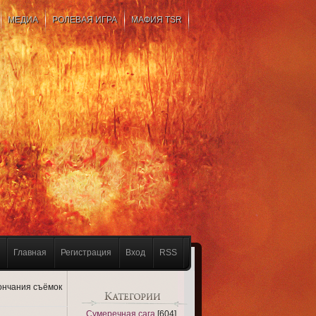
МЕДИА
РОЛЕВАЯ ИГРА
МАФИЯ TSR
Главная
Регистрация
Вход
RSS
кончания съёмок
Сумеречная сага
[604]