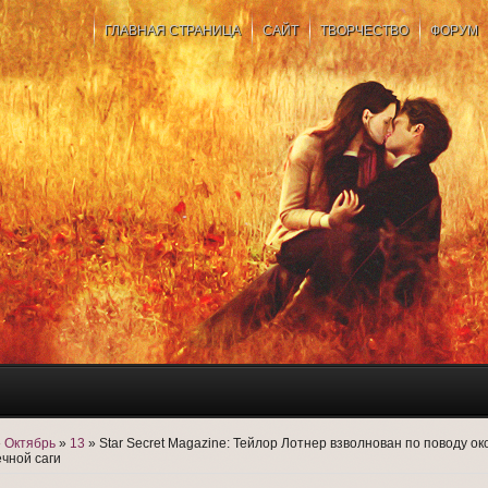
ГЛАВНАЯ СТРАНИЦА
САЙТ
ТВОРЧЕСТВО
ФОРУМ
»
Октябрь
»
13
» Star Secret Magazine: Тейлор Лотнер взволнован по поводу о
чной саги