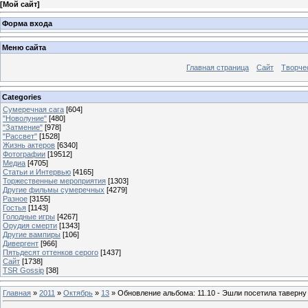
[
Мой сайт
]
Форма входа
Меню сайта
Главная страница
Сайт
Творче
Categories
Сумеречная сага
[604]
"Новолуние"
[480]
"Затмение"
[978]
"Рассвет"
[1528]
Жизнь актеров
[6340]
Фотографии
[19512]
Медиа
[4705]
Статьи и Интервью
[4165]
Торжественные мероприятия
[1303]
Другие фильмы сумеречных
[4279]
Разное
[3155]
Гостья
[1143]
Голодные игры
[4267]
Орудия смерти
[1343]
Другие вампиры
[106]
Дивергент
[966]
Пятьдесят оттенков серого
[1437]
Сайт
[1738]
TSR Gossip
[38]
Главная
»
2011
»
Октябрь
»
13
» Обновление альбома: 11.10 - Эшли посетила таверну