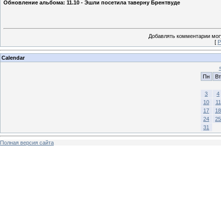
Обновление альбома: 11.10 - Эшли посетила таверну Брентвуде
Добавлять комментарии могу
[
Р
Calendar
Пн
Вт
3
4
10
11
17
18
24
25
31
Полная версия сайта