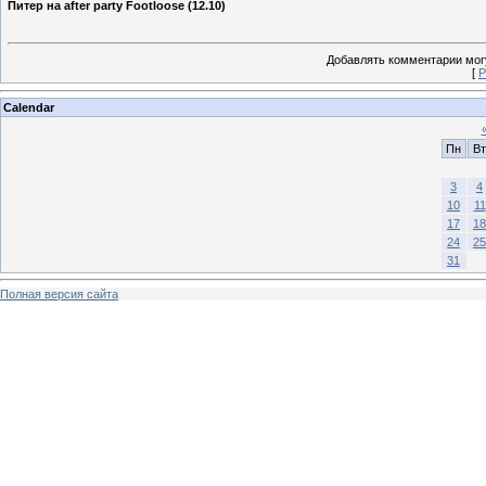
Питер на after party Footloose (12.10)
Добавлять комментарии могу
[
Р
Calendar
Пн
Вт
3
4
10
11
17
18
24
25
31
Полная версия сайта