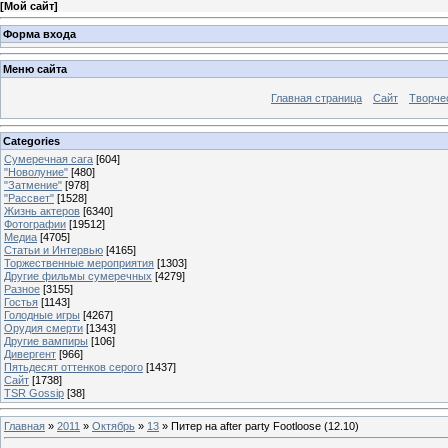
[
Мой сайт
]
Форма входа
Меню сайта
Главная страница
Сайт
Творче
Categories
Сумеречная сага
[604]
"Новолуние"
[480]
"Затмение"
[978]
"Рассвет"
[1528]
Жизнь актеров
[6340]
Фотографии
[19512]
Медиа
[4705]
Статьи и Интервью
[4165]
Торжественные мероприятия
[1303]
Другие фильмы сумеречных
[4279]
Разное
[3155]
Гостья
[1143]
Голодные игры
[4267]
Орудия смерти
[1343]
Другие вампиры
[106]
Дивергент
[966]
Пятьдесят оттенков серого
[1437]
Сайт
[1738]
TSR Gossip
[38]
Главная
»
2011
»
Октябрь
»
13
» Питер на after party Footloose (12.10)