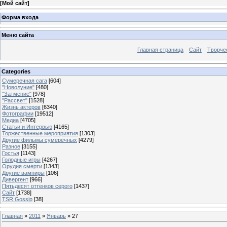
[
Мой сайт
]
Форма входа
Меню сайта
Главная страница
Сайт
Творче
Categories
Сумеречная сага
[604]
"Новолуние"
[480]
"Затмение"
[978]
"Рассвет"
[1528]
Жизнь актеров
[6340]
Фотографии
[19512]
Медиа
[4705]
Статьи и Интервью
[4165]
Торжественные мероприятия
[1303]
Другие фильмы сумеречных
[4279]
Разное
[3155]
Гостья
[1143]
Голодные игры
[4267]
Орудия смерти
[1343]
Другие вампиры
[106]
Дивергент
[966]
Пятьдесят оттенков серого
[1437]
Сайт
[1738]
TSR Gossip
[38]
Главная
»
2011
»
Январь
»
27