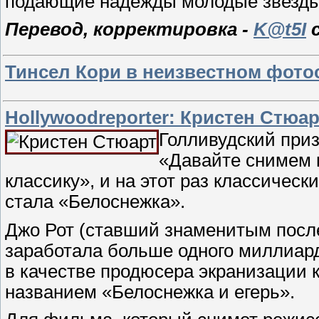
подающие надежды молодые звезд
Перевод, корректировка -
K@t5I
с
Тинсел Кори в неизвестном фото
Нollywoodreporter: Кристен Стюа
Голливудский приз
«Давайте снимем 
классику», и на этот раз классиче
стала «Белоснежка».
Джо Рот (ставший знаменитым после 
заработала больше одного миллиард
в качестве продюсера экранизации 
названием «Белоснежка и егерь».