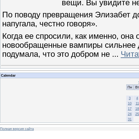
вещи. Вы увидите н
По поводу превращения Элизабет до
напугала, честно говоря».
Когда ее спросили, как именно, она 
новообращенные вампиры сильнее др
подумала, что это добром не
...
Чита
Calendar
Пн
Вт
3
4
10
11
17
18
24
25
31
Полная версия сайта