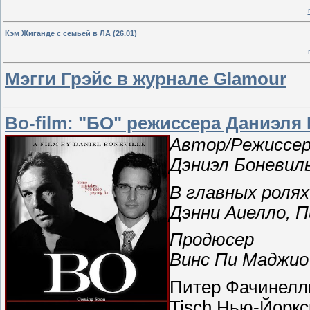
Кэм Жиганде с семьей в ЛА (26.01)
Мэгги Грэйс в журнале Glamour
Bo-film: "БО" режиссера Даниэл
Автор/Режиссе
Дэниэл Боневил
В главных ролях
Дэнни Аиелло, 
Продюсер
Винс Пи Маджио
Питер Фачинелли
Tisch Нью-Йоркс