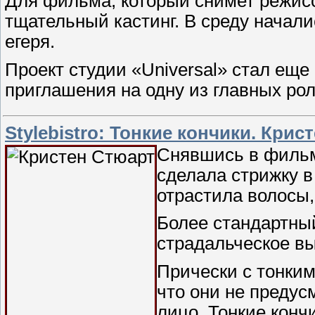
Для фильма, который снимет режисс
тщательный кастинг. В среду начали
егеря.
Проект студии «Universal» стал ещ
приглашения на одну из главных ро
Stylebistro: Тонкие кончики. Кри
Снявшись в фильм
сделала стрижку в
отрастила волосы,
Более стандартны
страдальческое в
Прически с тонки
что они не преду
лицо. Тонкие конч