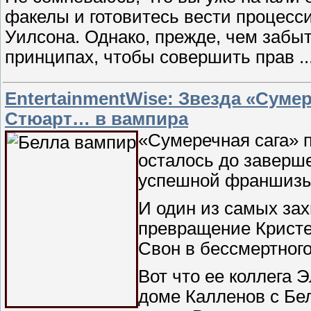
факелы и готовитесь вести процесс
Уилсона. Однако, прежде, чем забы
принципах, чтобы совершить прав
.
EntertainmentWise: Звезда «Суме
Стюарт… в вампира
«Сумеречная сага» п
осталось до заверш
успешной франшизы
И один из самых за
превращение Кристе
Свон в бессмертног
Вот что ее коллега 
доме Калленов с Бе