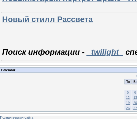
Новый стилл Рассвета
Поиск информации -
_twilight_
сп
Calendar
Пн
Вт
5
6
12
13
19
20
26
27
Полная версия сайта