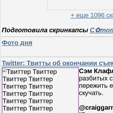
+ еще 1096 с
Подготовила скринкапсы
C✿mom
Фото дня
Twitter: Твитты об окончании съ
Сэм Клаф
разбитых с
пережить е
скучать.
@craiggar