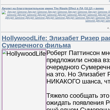
Джудит на благотворительном ужине The Ripple Effect в ЛА (10.12) + видео
<
HollywoodLife: Элизабет Ризер ра
Сумеречного фильма
Роберт Паттинсон мно
предложили снова вз
очередного Сумеречн
на это. Но Элизабет 
НИКАКОГО шанса, что
Тяжело сообщать это
ожидать появления Р
ещё одном Сумеречно