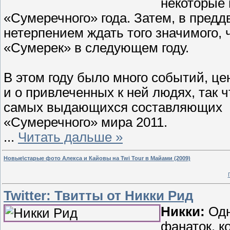
некоторые
«Сумеречного» года. Затем, в предд
нетерпением ждать того значимого,
«Сумерек» в следующем году.
В этом году было много событий, ц
и о привлеченных к ней людях, так 
самых выдающихся составляющих
«Сумеречного» мира 2011.
...
Читать дальше »
Новые\старые фото Алекса и Кайовы на Twi Tour в Майами (2009)
Twitter: Твитты от Никки Рид
Никки:
Одн
фанаток, к