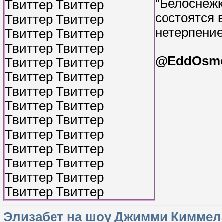
"Белоснежк
состоятся 
нетерпени
@EddOsm
Элизабет на шоу Джимми Киммела 