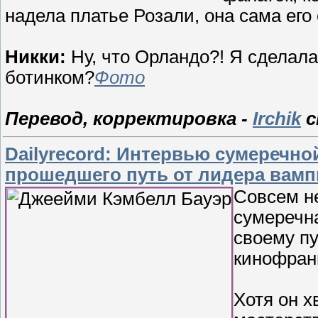
надела платье Розали, она сама его
Никки:
Ну, что Орландо?! Я сделала 
ботинком?
Фото
Перевод, корректировка -
Irchik
с
Dailyrecord: Интервью сумеречн
прошедшего путь от лидера вам
Совсем н
сумеречн
своему пу
кинофранш
Хотя он х