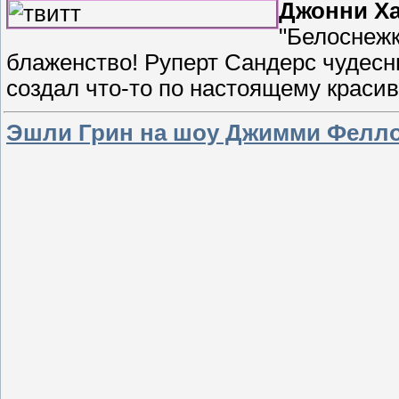
Джонни Ха
"Белоснежк
блаженство! Руперт Сандерс чудесн
создал что-то по настоящему краси
Эшли Грин на шоу Джимми Феллон