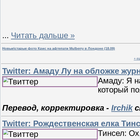
...
Читать дальше »
Новые\старые фото Крис на афтепати Mulberry в Лондоне (18.09)
+ е
Twitter: Амаду Лу на обложке жур
Амаду: Я 
который по
Перевод, корректировка -
Irchik
с
Twitter: Рождественская елка Тин
Тинсел: Ох