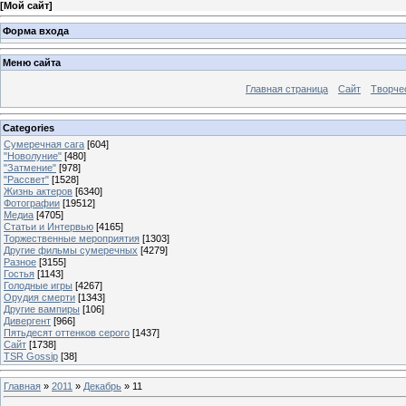
[
Мой сайт
]
Форма входа
Меню сайта
Главная страница
Сайт
Творче
Categories
Сумеречная сага
[604]
"Новолуние"
[480]
"Затмение"
[978]
"Рассвет"
[1528]
Жизнь актеров
[6340]
Фотографии
[19512]
Медиа
[4705]
Статьи и Интервью
[4165]
Торжественные мероприятия
[1303]
Другие фильмы сумеречных
[4279]
Разное
[3155]
Гостья
[1143]
Голодные игры
[4267]
Орудия смерти
[1343]
Другие вампиры
[106]
Дивергент
[966]
Пятьдесят оттенков серого
[1437]
Сайт
[1738]
TSR Gossip
[38]
Главная
»
2011
»
Декабрь
»
11