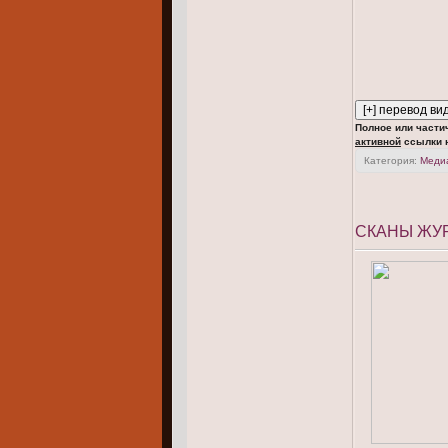
Полное или части
активной
ссылки н
Категория:
Меди
СКАНЫ ЖУР