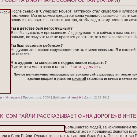
РОБЕРТА В ЖУРНАЛЕ COSMOPOLITAN (ЛАТВИЯ)
После съемок в "Сумерках" Роберт Паттинсон стал символом и кумиром
поколения. Мы не можем дождаться когда увидим оставшиеся части саг
решили отправится навестить актера, чтобы задать ему несколько лич
Ты в детстве был непослушным?
Я не был ужасным проказником. Люди думают, что сейчас я намного н
раньше, потому что мне не нравится делать то, что меня заставляют. Н
Ты был веселым ребенком?
Не думаю что в школе окружающие считали меня веселым. Я и сам себе
не казался.
Что худшее ты совершил в подростковом возрасте?
В детстве я много врал и меня з
...
Читать дальше »
Полное или частичное копирование материалов сайта разрешается только при
администрацией и указании
активной
ссылки на источник и автора пе
и и Интервью
| Просмотров: 2000 | Добавил:
simonchik
| Дата:
12.08.2011
K: СЭМ РАЙЛИ РАССКАЗЫВАЕТ О «НА ДОРОГЕ» В ИНТ
Большинство людей, за исключением лю
кинокритиков и преданных фанатов групп
али о Сэме Райли. Однако это не так, как должно было быть. После того, как 