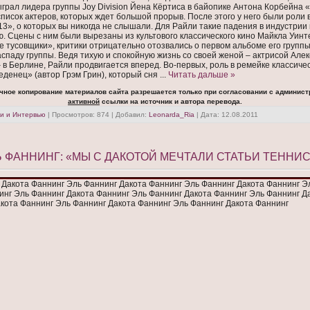
грал лидера группы Joy Division Йена Кёртиса в байопике Антона Корбейна 
список актеров, которых ждет большой прорыв. После этого у него были роли
3», о которых вы никогда не слышали. Для Райли такие падения в индустрии
. Сцены с ним были вырезаны из культового классического кино Майкла Уин
 тусовщики», критики отрицательно отозвались о первом альбоме его группы 
аспаду группы. Ведя тихую и спокойную жизнь со своей женой – актрисой Але
в Берлине, Райли продвигается вперед. Во-первых, роль в ремейке классиче
еденец» (автор Грэм Грин), который сня
...
Читать дальше »
чное копирование материалов сайта разрешается только при согласовании с админист
активной
ссылки на источник и автора перевода.
и и Интервью
| Просмотров: 874 | Добавил:
Leonarda_Ria
| Дата:
12.08.2011
ЛЬ ФАННИНГ: «МЫ С ДАКОТОЙ МЕЧТАЛИ СТАТЬИ ТЕННИ