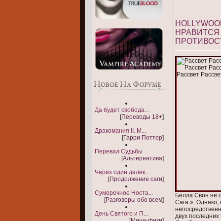
HOLLYWOOD
НРАВИТСЯ 
ПРОТИВОС
Да будет свобода...
[
Переводы 18+
]
Дракомания II. М...
[
Гарри Поттер
]
Перевал Судьбы
[
Альтернатива
]
Через один далёк...
[
Продолжение саги
]
Сумеречное Носта...
Белла Свон не 
[
Разговоры обо всем
]
Сага.». Однако,
непосредственно
День Святого и П...
двух последних
[
Мини-фики
]