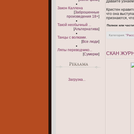
Давайте узнаем
Закон Каллена
Кристен нравитс
[
Заброшенные
что она выступ
произведения 18+
]
признаются, чт
Такой необычный ...
Полное или части
[
Альтернатива
]
Категория:
"Расс
Танцы с волками.
[
Все люди
]
Ляпы переводчико...
СКАН ЖУРН
[
Сумерки
]
Загрузка...