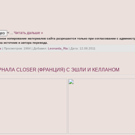
<
...
Читать дальше »
чное копирование материалов сайта разрешается только при согласовании с админист
а источник и автора перевода.
а
| Просмотров: 1984 | Добавил:
Leonarda_Ria
| Дата:
12.08.2011
НАЛА CLOSER (ФРАНЦИЯ) С ЭШЛИ И КЕЛЛАНОМ