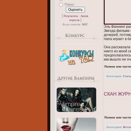
Плохо
[
·
Результаты
Архив
]
опросов
Всего ответов:
9657
Эль Фаннинг рас
Звезда фильма «
дочерей, потому
папа играет в б
Она рассказала
никто из моей с
предполагалось,
как вышло не о
Полное или части
Категория:
Стать
СКАН ЖУРН
Полное или части
Категория:
Фото