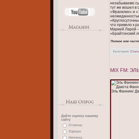
незабываемо сы
тут же вошел в 
«Франклин» и «1
неожиданностью
«Круглосуточные
что привело к р
Марией Ларой – 
«Брайтонский л
Полное или части
Категория:
Стать
MIX FM: Э
Дайте оценку нашему
сайту
Отлично
Хорошо
Неплохо