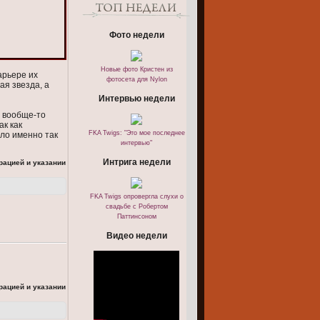
Фото недели
Новые фото Кристен из
арьере их
фотосета для Nylon
ая звезда, а
Интервью недели
, вообще-то
ак как
FKA Twigs: "Это мое последнее
шло именно так
интервью"
Интрига недели
рацией и указании
FKA Twigs опровергла слухи о
свадьбе с Робертом
Паттинсоном
Видео недели
рацией и указании