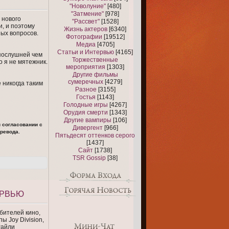
"Новолуние"
[480]
"Затмение"
[978]
 нового
"Рассвет"
[1528]
и, и поэтому
Жизнь актеров
[6340]
ных вопросов.
Фотографии
[19512]
Медиа
[4705]
Статьи и Интервью
[4165]
епослушней чем
Торжественные
о я не мятежник.
мероприятия
[1303]
Другие фильмы
сумеречных
[4279]
 никогда таким
Разное
[3155]
Гостья
[1143]
Голодные игры
[4267]
Орудия смерти
[1343]
Другие вампиры
[106]
 согласовании с
Дивергент
[966]
ревода.
Пятьдесят оттенков серого
[1437]
Сайт
[1738]
TSR Gossip
[38]
ЕРВЬЮ
бителей кино,
ы Joy Division,
Райли