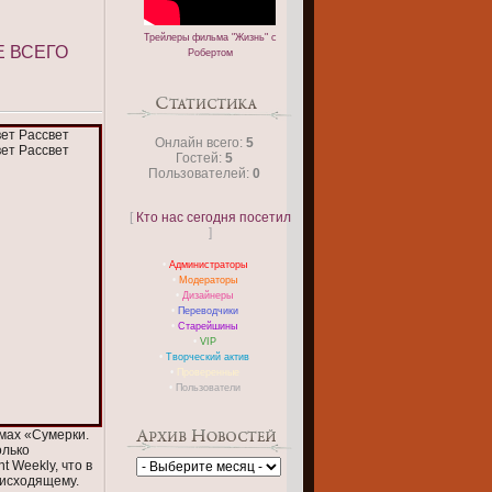
Трейлеры фильма "Жизнь" с
Е ВСЕГО
Робертом
Онлайн всего:
5
Гостей:
5
Пользователей:
0
[
Кто нас сегодня посетил
]
•
Администраторы
•
Модераторы
•
Дизайнеры
•
Переводчики
•
Старейшины
•
VIP
•
Творческий актив
•
Проверенные
•
Пользователи
мах «Сумерки.
олько
 Weekly, что в
оисходящему.