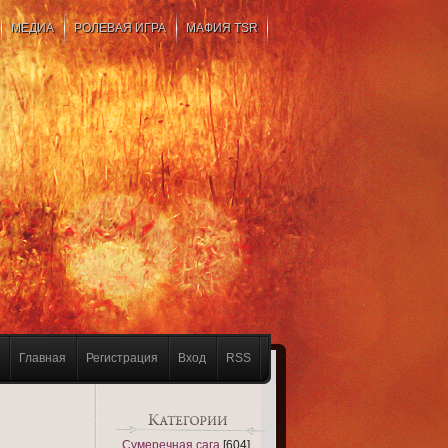
МЕДИА
РОЛЕВАЯ ИГРА
МАФИЯ TSR
Главная
Регистрация
Вход
RSS
Сумеречная сага
[604]