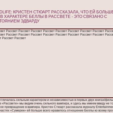
LIFE: КРИСТЕН СТЮАРТ РАССКАЗАЛА, ЧТО ЕЙ БОЛЬШ
В ХАРАКТЕРЕ БЕЛЛЫ В РАССВЕТЕ - ЭТО СВЯЗАНО С
ТОЯНИЕМ ЭДВАРДУ
отличалась сильным характером и независимостью в первых двух книгах/филь
 в «Рассвете» мы видим очень сильного вампира, и здесь мы имеем ввиду не т
е превращение в вампира. Кристен Стюарт рассказала журналу Entertainment
 частях «Сумерек» ей больше всего нравилось отношение Беллы ко всему пр