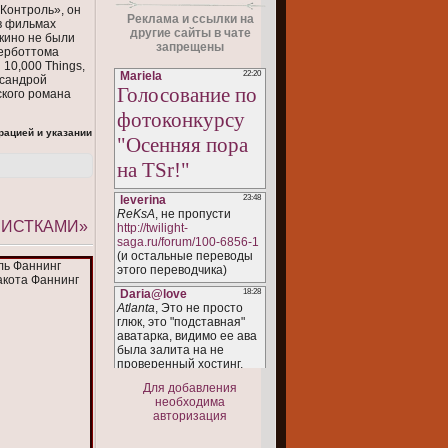
«Контроль», он
Реклама и ссылки на
 в фильмах
другие сайты в чате
 кино не были
запрещены
терботтома
10,000 Things,
ксандрой
ского романа
рацией и указании
СИСТКАМИ»
Для добавления
необходима
авторизация