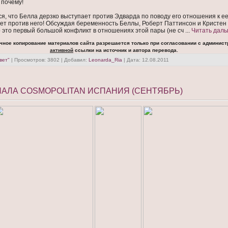
 почему!
я, что Белла дерзко выступает против Эдварда по поводу его отношения к е
ает против него! Обсуждая беременность Беллы, Роберт Паттинсон и Кристен
о это первый большой конфликт в отношениях этой пары (не сч
...
Читать даль
чное копирование материалов сайта разрешается только при согласовании с админист
активной
ссылки на источник и автора перевода.
вет"
| Просмотров: 3802 | Добавил:
Leonarda_Ria
| Дата:
12.08.2011
АЛА COSMOPOLITAN ИСПАНИЯ (СЕНТЯБРЬ)