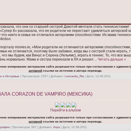
сказала, что они со старшей сестрой Дакотой мечтали стать теннисистками!
Супер 8» рассказала, что ее родители не перестают удивляться актерской к
 что никто в семье не отличался актерскими способностями. Их мама теннисн
ейсбол.
 порталу movies.ie, «Мои родители не отличаются актерскими способностями
емьи не отличается, поэтому было забавно, когда мы с сестрой стали играть, т
 что мы будем, как Винус и Серена (Уильямс), играть в теннис. То, что все вы
чень нормально. Мама и сестра переехали в ЛА и решил
...
Читать дальше »
чное копирование материалов сайта разрешается только при согласовании с админист
активной
ссылки на источник и автора перевода.
и и Интервью
| Просмотров: 2357 | Добавил:
Leonarda_Ria
| Дата:
12.08.2011
АЛА CORAZON DE VAMPIRO (МЕКСИКА)
Перейти в альбом
чное копирование материалов сайта разрешается только при согласовании с админист
активной
ссылки на источник и автора перевода.
графии
| Просмотров: 587 | Добавил:
Asya
| Дата:
12.08.2011