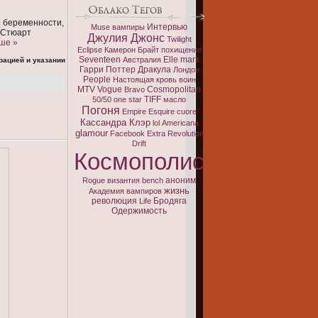
е беременности,
Интервью
Muse
вампиры
 Стюарт
Джулия Джонс
Twilight
ше »
Eclipse
Камерон Брайт
похищение
Seventeen
Elle
mark
Австралия
рацией и указании
Гарри Поттер
Дракула
Лондон
People
Настоящая кровь
воин
MTV
Vogue
Cosmopolitan
Bravo
TIFF
50/50
one
star
масло
Погоня
Empire
Esquire
cuore
Кассандра Клэр
lol
Americana
glamour
Facebook
Extra
Revolution
Drift
Космополис
аноним
Rogue
византия
bench
жизнь
Академия вампиров
революция
Бродяга
Life
Одержимость