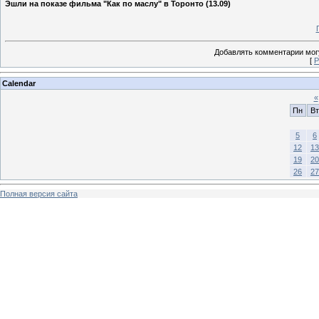
Эшли на показе фильма "Как по маслу" в Торонто (13.09)
Добавлять комментарии могу
[
Р
Calendar
«
Пн
Вт
5
6
12
13
19
20
26
27
Полная версия сайта