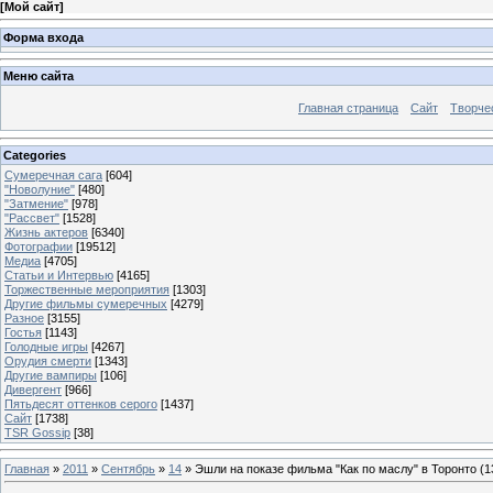
[
Мой сайт
]
Форма входа
Меню сайта
Главная страница
Сайт
Творче
Categories
Сумеречная сага
[604]
"Новолуние"
[480]
"Затмение"
[978]
"Рассвет"
[1528]
Жизнь актеров
[6340]
Фотографии
[19512]
Медиа
[4705]
Статьи и Интервью
[4165]
Торжественные мероприятия
[1303]
Другие фильмы сумеречных
[4279]
Разное
[3155]
Гостья
[1143]
Голодные игры
[4267]
Орудия смерти
[1343]
Другие вампиры
[106]
Дивергент
[966]
Пятьдесят оттенков серого
[1437]
Сайт
[1738]
TSR Gossip
[38]
Главная
»
2011
»
Сентябрь
»
14
» Эшли на показе фильма "Как по маслу" в Торонто (1