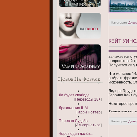
Категория:
Диве
КЕЙТ УИНС
занимается студ
подростковой тр
Получится ли у 
Что же такое "
выбрать фракци
Искренность, О
Лидера Эрудито
Да будет свобода...
Героиня Кейт бу
[
Переводы 18+
]
Некоторое врем
Дракомания II. М...
Полное или части
[
Гарри Поттер
]
Перевал Судьбы
Категория:
Диве
[
Альтернатива
]
Через один далёк...