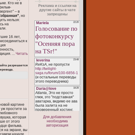
ыке. Кто не в
Реклама и ссылки на
фильм-
другие сайты в чате
ергент” – в
запрещены
Избранная”
, но
дить нельзя:
сь на
али.
гшие 16 лет,
рисоединиться к
ция
енность,
удиция.
...
Читать
сайта разрешается
еревода.
новой картине
 уж простите за
 любовного
Для добавления
вушка, которая
необходима
ше от этого
авторизация
рдце фильма.
ся на экране, вы
в самом начале