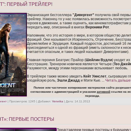
Т”: ПЕРВЫЙ ТРЕЙЛЕР!
Экранизация бестселлера
"Дивергент”
получила свой перв
трейлер. Наконец-то у нас появилась возможность посмотрет
героев в движении, а также оценить, как кинематографистам 
передать мир, описанный в книгах
Вероники Рот
.
Напомним, что это история о мире, в котором общество делит
фракций. Они называются Искренность, Отречение, Бесстра
Дружелюбие и Эрудиция. Каждый подросток, достигший 16 ле
присоединиться к одной из фракций (иметь склонности к нес
считается опасным, и таких людей называют Дивергентами).
Главная героиня Беатрис Прайор (
Шейлин Вудли
) уходит и
Бесстрашие. Тренером новичков является Четыре (
Тео Джей
Разумеется, между этими персонажами вспыхивает любовь.
В трейлере также можно увидеть
Кейт Уинслет
, сыгравшую г
злодейскую роль,
Эшли Джадд
и Мэгги Кью.
...
Читать дальше
Полное или частичное копирование материалов сайта разрешает
согласовании с администрацией и указании
активной
ссылки на ис
перевода.
ргент
| Просмотров: 1245 | Добавил:
Venetka
| Дата:
14.11.2013
Т»: ПЕРВЫЕ ПОСТЕРЫ
Представляем первые постеры к будущему 