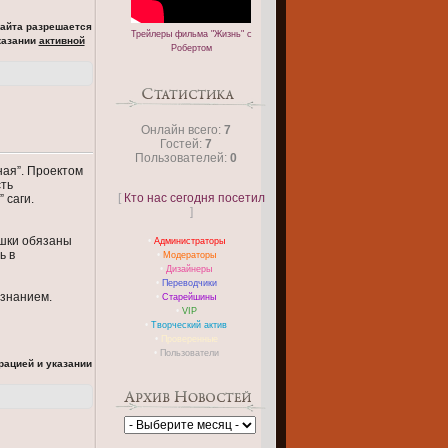
сайта разрешается
Трейлеры фильма "Жизнь" с
казании
активной
Робертом
Онлайн всего:
7
Гостей:
7
Пользователей:
0
ная”. Проектом
сть
[
Кто нас сегодня посетил
 саги.
]
ушки обязаны
•
Администраторы
ь в
•
Модераторы
•
Дизайнеры
•
Переводчики
 знанием.
•
Старейшины
•
VIP
•
Творческий актив
•
Проверенные
•
Пользователи
рацией и указании