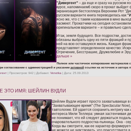
"Дивергент”
– да еще и сразу на русском яз
курсе, напоминаем6 скоро в прокат выйдет 
экранизация бестселлера Вероники Рот "Див
русском варианте книга переводилась как
"
ясно же, что с таким названием в кино выхо
засмеют. Прокатчики на сегодня остановили
оригинальном варианте – и правильно сдел
Итак, земля будущего. Все подростки, дости
обязаны выбрать одну из пяти фракций и п
ней на всю оставшуюся жизнь. Каждая фрак
представляет определенное качество: Искр
Отречение, Бесстрашие, Дружелюбие и Эр
дальше »
Полное или частичное копирование материалов 
при согласовании с администрацией и указании
активной
ссылки на источник и автора п
ргент
| Просмотров: 942 | Добавил:
Venetka
| Дата:
25.09.2013
 ЭТО ИМЯ: ШЕЙЛИН ВУДЛИ
Шейлин Вудли играет просто захватывающе в 
"Захватывающее время" (The Spectacular Now),
тавтологию. Ей удается сохранить интригу как
интереса Мили Теллера: умная застенчивая де
не понимает, что ей следует держаться подаль
очаровательного подростка-пьяницы. Она - се
Когда вы смотрите, как ее характер формирует
не можете не чувствовать, что присутствуете 