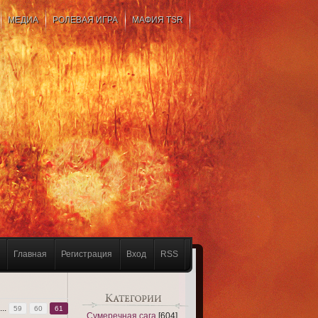
МЕДИА
РОЛЕВАЯ ИГРА
МАФИЯ TSR
Главная
Регистрация
Вход
RSS
...
59
60
61
Сумеречная сага
[604]