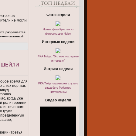
Фото недели
жат ее на
рители не могли
Новые фото Кристен из
йта разрешается
фотосета для Nylon
азании
активной
Интервью недели
FKA Twigs: "Это мое последнее
интервью"
О ШЕЙЛИ
Интрига недели
особое время для
FKA Twigs опровергла слухи о
с тех пор, как
свадьбе с Робертом
ливуд.
Паттинсоном
горячо
ас, когда уже
Видео недели
й роли героини
калиптическом
о групп,
 определенную
трашие,
огии (третья