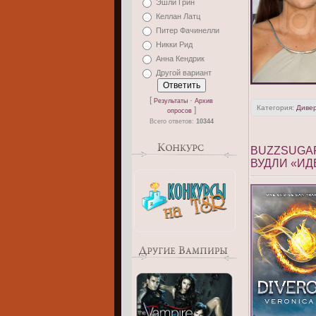
Эшли Грин
Келлан Латц
Питер Фачинелли
Никки Рид
Анна Кендрик
Другой вариант
[
·
Результаты
Архив
Категория:
Диве
]
опросов
Всего ответов:
10344
BUZZSUGAR
ВУДЛИ «И