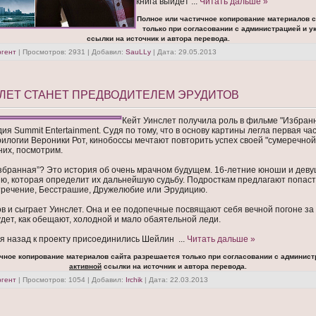
книга выйдет
...
Читать дальше »
Полное или частичное копирование материалов 
только при согласовании с администрацией и у
ссылки на источник и автора перевода.
ргент
| Просмотров: 2931 | Добавил:
SauLLy
| Дата:
29.05.2013
ЛЕТ СТАНЕТ ПРЕДВОДИТЕЛЕМ ЭРУДИТОВ
Кейт Уинслет получила роль в фильме "Избран
ия Summit Entertainment. Судя по тому, что в основу картины легла первая ча
илогии Вероники Рот, кинобоссы мечтают повторить успех своей "сумеречной”
них, посмотрим.
Избранная”? Это история об очень мрачном будущем. 16-летние юноши и дев
ю, которая определит их дальнейшую судьбу. Подросткам предлагают попаст
тречение, Бесстрашие, Дружелюбие или Эрудицию.
в и сыграет Уинслет. Она и ее подопечные посвящают себя вечной погоне за
дет, как обещают, холодной и мало обаятельной леди.
я назад к проекту присоединились Шейлин
...
Читать дальше »
чное копирование материалов сайта разрешается только при согласовании с админист
активной
ссылки на источник и автора перевода.
ргент
| Просмотров: 1054 | Добавил:
Irchik
| Дата:
22.03.2013