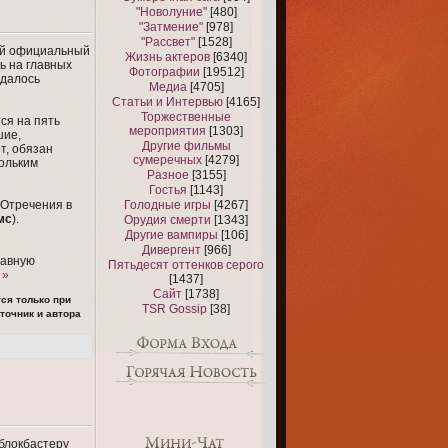
"Новолуние"
[480]
"Затмение"
[978]
"Рассвет"
[1528]
ый официальный
Жизнь актеров
[6340]
ь на главных
Фотографии
[19512]
удалось
Медиа
[4705]
Статьи и Интервью
[4165]
Торжественные
ся на пять
мероприятия
[1303]
шие,
Другие фильмы
т, обязан
сумеречных
[4279]
кольким
Разное
[3155]
Гостья
[1143]
з Отречения в
Голодные игры
[4267]
мс
).
Орудия смерти
[1343]
Другие вампиры
[106]
Дивергент
[966]
лавную
Пятьдесят оттенков серого
 »
[1437]
Сайт
[1738]
ся только при
TSR Gossip
[38]
точник и автора
блокбастеру