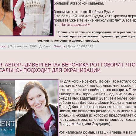
большой актерской карьеры.
Запомните это имя: Шейлин Вудли
Это большой шаг для Вудли, хотя критики дер
примете уже в течение нескольких лет. А вот з
н
...
Читать дальше »
Полное или частичное копирование материалов са
только при согласовании с администрацией и ук
ссылки на источник и автора перевода.
ргент
| Просмотров: 2503 | Добавил:
SauLLy
| Дата:
05.08.2013
: АВТОР «ДИВЕРГЕНТА» ВЕРОНИКА РОТ ГОВОРИТ, ЧТ
ДЕАЛЬНО» ПОДХОДИТ ДЛЯ ЭКРАНИЗАЦИИ
Ни для кого не секрет, что сейчас настало 
различных серий молодежных книг, особенно 
некоторые из них собираются покорить Гол
«Дивергент» Вероники Рот – одна из самых 
ожидаемых адаптаций 2014, тем более, сейч
собран каст фильма с Шейли Вудли в главно
Трис. Действие разворачивается в постапо
Чикаго, где общество разделено на нескольк
фракций, каждая из которых представляет
черту характера, качество (к примеру: Бесс
Правдолюбие, или Эрудиция).
Рот написала роман, ставший первым в трил