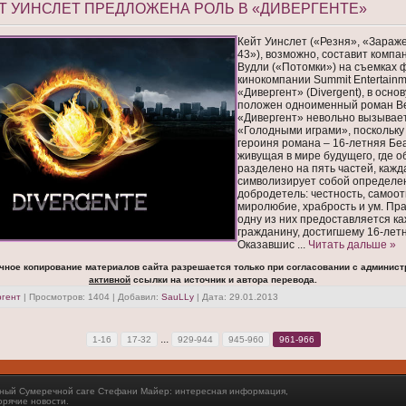
ЙТ УИНСЛЕТ ПРЕДЛОЖЕНА РОЛЬ В «ДИВЕРГЕНТЕ»
Кейт Уинслет («Резня», «Зараж
43»), возможно, составит комп
Вудли («Потомки») на съемках 
кинокомпании Summit Entertainm
«Дивергент» (Divergent), в основ
положен одноименный роман Ве
«Дивергент» невольно вызывает
«Голодными играми», поскольку
героиня романа – 16-летняя Бе
живущая в мире будущего, где 
разделено на пять частей, кажд
символизирует собой определе
добродетель: честность, самоо
миролюбие, храбрость и ум. Пр
одну из них предоставляется к
гражданину, достигшему 16-летн
Оказавшис
...
Читать дальше »
чное копирование материалов сайта разрешается только при согласовании с админист
активной
ссылки на источник и автора перевода.
ргент
| Просмотров: 1404 | Добавил:
SauLLy
| Дата:
29.01.2013
...
1-16
17-32
929-944
945-960
961-966
енный Сумеречной саге Стефани Майер: интересная информация,
орячие новости.