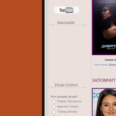
только 
Категория:
Диве
ЗАПОМНИТЕ
Кто лучший актер?
Роберт Паттинсон
Кристен Стюарт
Тэйлор Лотнер