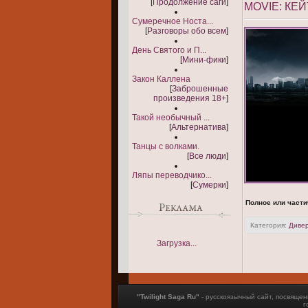
[
Продолжение саги
]
MOVIE: КЕ
Сумеречное Носта...
[
Разговоры обо всем
]
День Святого и П...
[
Мини-фики
]
Закон Каллена
[
Заброшенные
произведения 18+
]
Такой необычный ...
[
Альтернатива
]
Танцы с волками.
[
Все люди
]
Ляпы переводчико...
[
Сумерки
]
Полное или части
Категория:
Диве
Загрузка...
"Twilight Saga Ru"
- русскоязычный сайт, посвящ
г