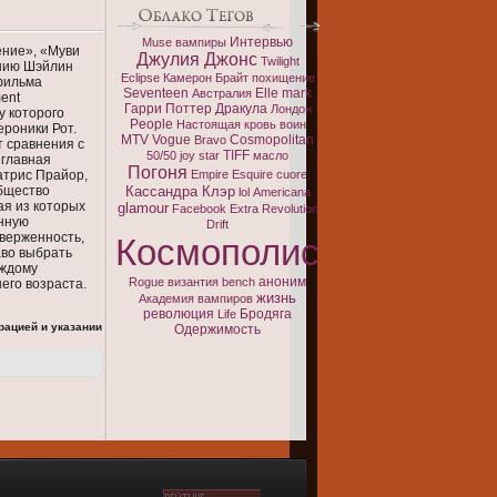
Интервью
Muse
вампиры
ение», «Муви
Джулия Джонс
Twilight
анию Шэйлин
Eclipse
Камерон Брайт
похищение
фильма
Seventeen
Elle
mark
Австралия
ent
Гарри Поттер
Дракула
Лондон
у которого
People
Настоящая кровь
воин
роники Рот.
MTV
Vogue
Cosmopolitan
Bravo
 сравнения с
TIFF
50/50
joy
star
масло
 главная
Погоня
атрис Прайор,
Empire
Esquire
cuore
общество
Кассандра Клэр
lol
Americana
ая из которых
glamour
Facebook
Extra
Revolution
нную
Drift
тверженность,
Космополис
аво выбрать
аждому
аноним
Rogue
византия
bench
его возраста.
жизнь
Академия вампиров
революция
Бродяга
Life
рацией и указании
Одержимость