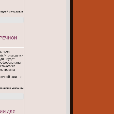
рацией и указании
ЕРЕЧНОЙ
фильма,
й. Что касается
один будет
 Профессионалы
 такого же
смотрим на
ечной саги, то
рацией и указании
ИИ ДЛЯ