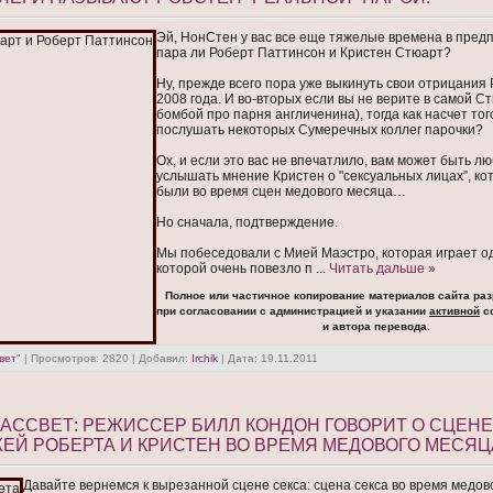
Эй, НонСтен у вас все еще тяжелые времена в пре
пара ли Роберт Паттинсон и Кристен Стюарт?
Ну, прежде всего пора уже выкинуть свои отрицания
2008 года. И во-вторых если вы не верите в самой Ст
бомбой про парня англиченина), тогда как насчет тог
послушать некоторых Сумеречных коллег парочки?
Ох, и если это вас не впечатлило, вам может быть л
услышать мнение Кристен о "сексуальных лицах”, ко
были во время сцен медового месяца…
Но сначала, подтверждение.
Мы побеседовали с Мией Маэстро, которая играет о
которой очень повезло п
...
Читать дальше »
Полное или частичное копирование материалов сайта ра
при согласовании с администрацией и указании
активной
сс
и автора перевода.
вет"
| Просмотров: 2820 | Добавил:
Irchik
| Дата:
19.11.2011
 РАССВЕТ: РЕЖИССЕР БИЛЛ КОНДОН ГОВОРИТ О СЦЕНЕ
Й РОБЕРТА И КРИСТЕН ВО ВРЕМЯ МЕДОВОГО МЕСЯЦ
Давайте вернемся к вырезанной сцене секса: сцена секса во время медов