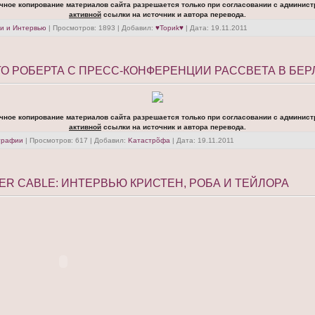
чное копирование материалов сайта разрешается только при согласовании с админист
активной
ссылки на источник и автора перевода.
и и Интервью
| Просмотров: 1893 | Добавил:
♥Toриk♥
| Дата:
19.11.2011
О РОБЕРТА С ПРЕСС-КОНФЕРЕНЦИИ РАССВЕТА В БЕ
чное копирование материалов сайта разрешается только при согласовании с админист
активной
ссылки на источник и автора перевода.
графии
| Просмотров: 617 | Добавил:
Kатастрõфа
| Дата:
19.11.2011
ER CABLE: ИНТЕРВЬЮ КРИСТЕН, РОБА И ТЕЙЛОРА