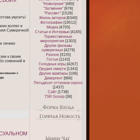
 СВОИХ
"Новолуние"
[480]
"Затмение"
[978]
"Рассвет"
[1528]
отова укусить!
Жизнь актеров
[6340]
Фотографии
[19512]
оих коллег и
Медиа
[4705]
ания Сумеречной
Статьи и Интервью
[4165]
Торжественные
мероприятия
[1303]
е личико
Другие фильмы
сумеречных
[4279]
Разное
[3155]
зии к своим
Гостья
[1143]
ибо сомнений в
Голодные игры
[4267]
Орудия смерти
[1343]
ласовании с
Другие вампиры
[106]
да.
Дивергент
[966]
Пятьдесят оттенков серого
[1437]
Сайт
[1738]
TSR Gossip
[38]
КСУАЛЬНОМ