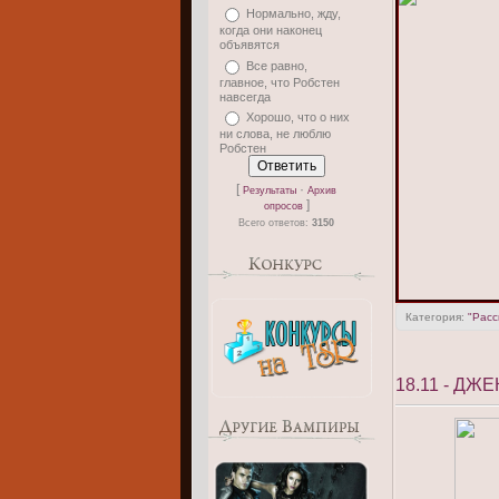
Нормально, жду,
когда они наконец
объявятся
Все равно,
главное, что Робстен
навсегда
Хорошо, что о них
ни слова, не люблю
Робстен
[
·
Результаты
Архив
]
опросов
Всего ответов:
3150
Категория:
"Расс
18.11 - Д