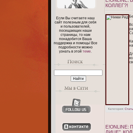
E!ONLINE:
КОЛЛЕГ?!
Бе
Если Вы считаете наш
сайт полезным для себя
Во
и пользователей,
ра
посещающих наши
Са
страницы, то нам
понадобится Ваша
Ка
поддержка и помощь! Все
на
подробности можно
узнать в этой
теме
.
Дл
ко
св
Категория:
Стать
E!ONLINE:
ЛИЦЕ”. КО