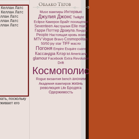
Интервью
Muse
вампиры
Джулия Джонс
Twilight
Eclipse
Камерон Брайт
похищение
Seventeen
Elle
mark
Австралия
Гарри Поттер
Дракула
Лондон
People
Настоящая кровь
воин
MTV
Vogue
Cosmopolitan
Bravo
TIFF
50/50
joy
star
масло
Погоня
Empire
Esquire
cuore
Кассандра Клэр
lol
Americana
glamour
Facebook
Extra
Revolution
Drift
Космополис
аноним
Rogue
византия
bench
жизнь
Академия вампиров
революция
Бродяга
Life
Одержимость
ать, поскольку
уживает его