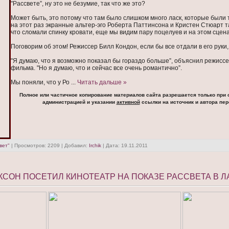
"Рассвете”, ну это не безумие, так что же это?
Может быть, это потому что там было слишком много ласк, которые были
на этот раз экранные альтер-эго Роберта Паттинсона и Кристен Стюарт та
что сломали спинку кровати, еще мы видим пару поцелуев и на этом сцен
Поговорим об этом! Режиссер Билл Кондон, если бы все отдали в его руки,
"Я думаю, что я возможно показал бы гораздо больше”, объяснил режисс
фильма. "Но я думаю, что и сейчас все очень романтично”.
Мы поняли, что у Ро
...
Читать дальше »
Полное или частичное копирование материалов сайта разрешается только при 
администрацией и указании
активной
ссылки на источник и автора пер
вет"
| Просмотров: 2209 | Добавил:
Irchik
| Дата:
19.11.2011
ЖЕКСОН ПОСЕТИЛ КИНОТЕАТР НА ПОКАЗЕ РАССВЕТА В Л