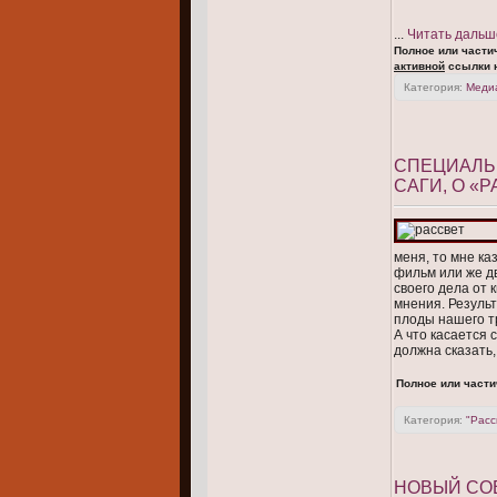
...
Читать дальш
Полное или части
активной
ссылки н
Категория:
Меди
СПЕЦИАЛЬН
САГИ, О «
меня, то мне ка
фильм или же дв
своего дела от 
мнения. Резуль
плоды нашего т
А что касается 
должна сказать,
Полное или части
Категория:
"Расс
НОВЫЙ СОВ