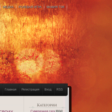
МЕДИА
РОЛЕВАЯ ИГРА
МАФИЯ TSR
Главная
Регистрация
Вход
RSS
Сумеречная сага
[604]