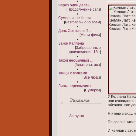
Через один далёк...
[
Продолжение саги
]
Сумеречное Носта...
[
Разговоры обо всем
]
День Святого и П...
[
Мини-фики
]
Закон Каллена
[
Заброшенные
произведения 18+
]
Такой необычный ...
[
Альтернатива
]
Танцы с волками.
[
Все люди
]
Ляпы переводчико...
[
Сумерки
]
У Келлана Латса
они очевидно ст
абсолютного до
Я имею в виду, 
Загрузка...
По сравнению с
И Келлан Латс 