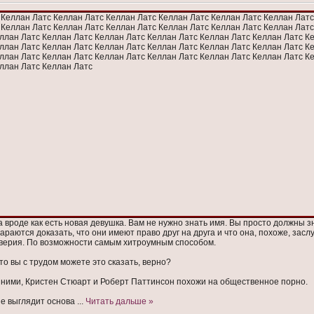
 вроде как есть новая девушка. Вам не нужно знать имя. Вы просто должны зн
араются доказать, что они имеют право друг на друга и что она, похоже, засл
верия. По возможности самым хитроумным способом.
что вы с трудом можете это сказать, верно?
 ними, Кристен Стюарт и Роберт Паттинсон похожи на общественное порно.
не выглядит основа
...
Читать дальше »