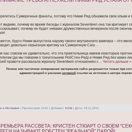
 ВНИМАНИЕ ТРЕВОГА! НЕУЖЕЛИ НИККИ РИД УСТАЛА ОТ
регитесь Сумеречные фанаты, потому что Никки Рид обнажила свои клыки и г
т видимо, почему во время беседы с журналом Seventeen она так критикует св
ссказывает, почему не будет никаких дружественных вечеринок после оконч
ги!
жется, будто Никки выпустила наружу своего внутреннего вампира – это мило
водит довольно серьезную критику на Сумеречную Сагу…
я нас совсем не удивительно, что эта приятельница имеем некоторые претен
ллегам (да мы говорим о треугольнике РобСтен-Рид) и Никки Рид без каких-л
оей правоте рассказала журналу Seventeen отношениях с
...
Читать дальше »
Полное или частичное копирование материалов сайта разрешается только при сог
администрацией и указании
активной
ссылки на источник и автора перево
и и Интервью
| Просмотров: 2141 | Добавил:
Irchik
| Дата:
19.11.2011
 ПРЕМЬЕРА РАССВЕТА: КРИСТЕН СТЮАРТ О СВОЕМ “СЕ
ЛЛЕГИ НАЗЫВАЮТ РОБСТЕН “РЕАЛЬНОЙ” ПАРОЙ!