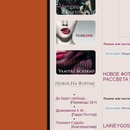
Полное или части
Категория:
Меди
НОВОЕ ФОТ
РАССВЕТА 
Да будет свобода...
Полное или части
[
Переводы 18+
]
Категория:
Фото
Дракомания II. М...
[
Гарри Поттер
]
Перевал Судьбы
LAINEYGOS
[
Альтернатива
]