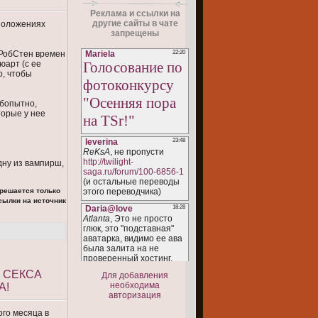
Реклама и ссылки на
другие сайты в чате
дположениях
запрещены
 РобСтен времен
юарт (с ее
о, чтобы
юбопытно,
торые у нее
дну из вампирш,
зрешается только
ылки на источник
 СЕКСА
Для добавления
необходима
А!
авторизация
ого месяца в