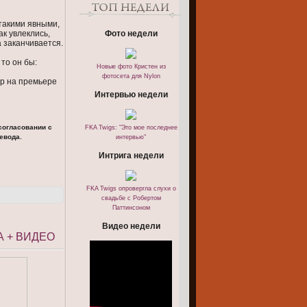
 такими явными,
к увлеклись,
Фото недели
а заканчивается.
 то он бы:
Новые фото Кристен из
фотосета для Nylon
ер на премьере
Интервью недели
согласовании с
FKA Twigs: "Это мое последнее
евода.
интервью"
Интрига недели
FKA Twigs опровергла слухи о
свадьбе с Робертом
Паттинсоном
Видео недели
А + ВИДЕО