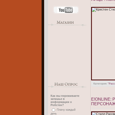
Категория:
"Расс
Как вы переживаете
E!ONLINE:
затишье в
информации о
ПЕРСОНАЖЕ
Робстен?
Плачу каждый
день