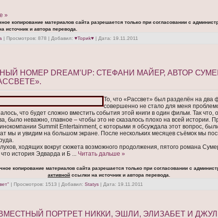
е »
чное копирование материалов сайта разрешается только при согласовании с админист
а источник и автора перевода.
а
| Просмотров: 878 | Добавил:
♥Toриk♥
| Дата:
19.11.2011
ЫЙ НОМЕР DREAM’UP: СТЕФАНИ МАЙЕР, АВТОР СУМ
РАССВЕТЕ».
То, что «Рассвет» был разделён на два 
совершенно не стало для меня проблемо
залось, что будет сложно вместить события этой книги в один фильм. Так что, 
а, было неважно, главное – чтобы это не сказалось плохо на всей истории.
кинокомпании Summit Entertainment, с которыми я обсуждала этот вопрос, были
тат мы и увидим на большом экране. После нескольких месяцев съёмок мы по
руда.
слухов, ходящих вокруг сюжета возможного продолжения, пятого романа Сумер
 что история Эдварда и Б
...
Читать дальше »
чное копирование материалов сайта разрешается только при согласовании с админист
активной
ссылки на источник и автора перевода.
вет"
| Просмотров: 1513 | Добавил:
Statys
| Дата:
19.11.2011
МЕСТНЫЙ ПОРТРЕТ НИККИ, ЭШЛИ, ЭЛИЗАБЕТ И ДЖУЛ