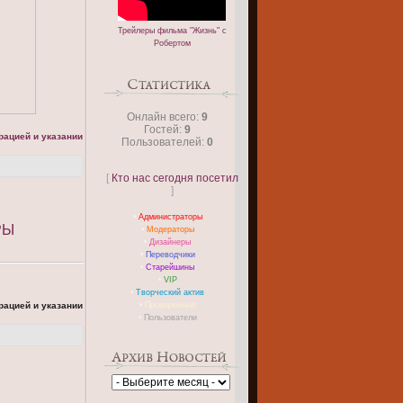
Трейлеры фильма "Жизнь" с
Робертом
Онлайн всего:
9
Гостей:
9
рацией и указании
Пользователей:
0
[
Кто нас сегодня посетил
]
•
Администраторы
РЫ
•
Модераторы
•
Дизайнеры
•
Переводчики
•
Старейшины
•
VIP
•
Творческий актив
рацией и указании
•
Проверенные
•
Пользователи