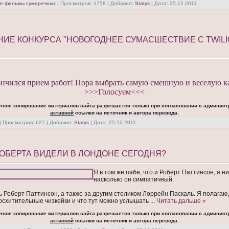
ие фильмы сумеречных
| Просмотров: 1758 | Добавил:
Statys
| Дата:
25.12.2011
ИЕ КОНКУРСА "НОВОГОДНЕЕ СУМАСШЕСТВИЕ С ТWILI
ончился прием работ! Пора выбрать самую смешную и веселую к
>>>Голосуем<<<
чное копирование материалов сайта разрешается только при согласовании с админист
активной
ссылки на источник и автора перевода.
| Просмотров: 627 | Добавил:
Statys
| Дата:
25.12.2011
РОБЕРТА ВИДЕЛИ В ЛОНДОНЕ СЕГОДНЯ?
Я в том же пабе, что и Роберт Паттинсон, я н
насколько он симпатичный.
ь Роберт Паттинсон, а также за другим столиком Лоррейн Паскаль. Я полагаю,
восхитительные чизкейки и что тут можно услышать
...
Читать дальше »
чное копирование материалов сайта разрешается только при согласовании с админист
активной
ссылки на источник и автора перевода.