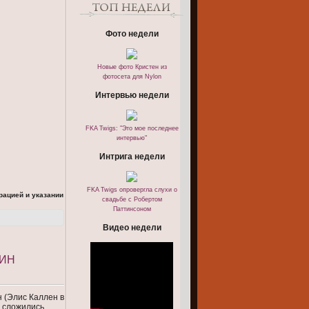
Фото недели
Новые фото Кристен из
фотосета для Nylon
Интервью недели
FKA Twigs: "Это мое последнее
интервью"
Интрига недели
FKA Twigs опровергла слухи о
рацией и указании
свадьбе с Робертом
Паттинсоном
Видео недели
РИН
 (Элис Каллен в
n сложились