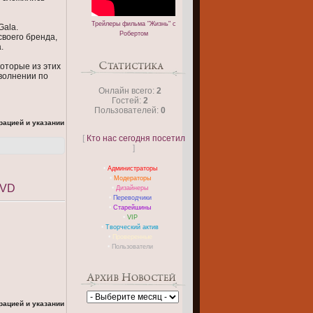
Трейлеры фильма "Жизнь" с
Gala.
Робертом
своего бренда,
.
оторые из этих
 волнении по
Онлайн всего:
2
Гостей:
2
Пользователей:
0
рацией и указании
[
Кто нас сегодня посетил
]
•
Администраторы
•
Модераторы
DVD
•
Дизайнеры
•
Переводчики
•
Старейшины
•
VIP
•
Творческий актив
•
Проверенные
•
Пользователи
рацией и указании