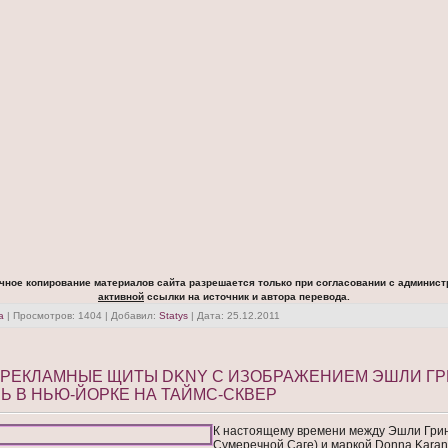
чное копирование материалов сайта разрешается только при согласовании с админист
активной
ссылки на источник и автора перевода.
а
| Просмотров: 1404 | Добавил:
Statys
| Дата:
25.12.2011
: РЕКЛАМНЫЕ ЩИТЫ DKNY С ИЗОБРАЖЕНИЕМ ЭШЛИ Г
 В НЬЮ-ЙОРКЕ НА ТАЙМС-СКВЕР
К настоящему времени между Эшли Грин
Сумеречной Саге) и маркой Donna Kara