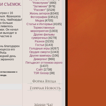
"Новолуние"
[480]
И СЪЕМОК.
"Затмение"
[978]
"Рассвет"
[1528]
атрах с 16
Жизнь актеров
[6340]
ньги. Франшиза
Фотографии
[19512]
тесь, твайхарды!
Медиа
[4705]
го больше
Статьи и Интервью
[4165]
тливилось
Торжественные
мах. Он начал
мероприятия
[1303]
ая выходит в
Другие фильмы
участие в
сумеречных
[4279]
Разное
[3155]
Гостья
[1143]
ень благодарен
Голодные игры
[4267]
роцесса его
Орудия смерти
[1343]
 Роба
Другие вампиры
[106]
ледний день
Дивергент
[966]
 экранного
Пятьдесят оттенков серого
[1437]
Сайт
[1738]
согласовании с
TSR Gossip
[38]
евода.