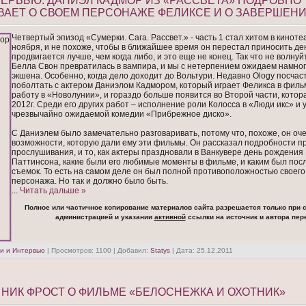
ЕРВЬЮ: ДАНИЭЛ КАДМОР ИЗ «РАССВЕТА» ПОДРОБНО
ВАЕТ О СВОЕМ ПЕРСОНАЖЕ ФЕЛИКСЕ И О ЗАВЕРШЕНИ
Четвертый эпизод «Сумерки. Сага. Рассвет.» - часть 1 стал хитом в киноте
ноября, и не похоже, чтобы в ближайшее время он перестал приносить де
продвигается лучше, чем когда либо, и это еще не конец. Так что не волнуй
Белла Свон превратилась в вампира, и мы с нетерпением ожидаем намно
экшена. Особенно, когда дело доходит до Вольтури. Недавно Ology посчас
поболтать с актером Даниэлом Кадмором, который играет Феликса в филь
работу в «Новолунии», и гораздо больше появится во Второй части, котор
2012г. Среди его других работ – исполнение роли Колосса в «Люди икс» и 
чрезвычайно ожидаемой комедии «Прибрежное диско».
С Даниэлем было замечательно разговаривать, потому что, похоже, он оч
возможности, которую дали ему эти фильмы. Он рассказал подробности п
прослушивания, и то, как актеры праздновали в Ванкувере день рождения
Паттинсона, какие были его любимые моменты в фильме, и каким был пос
съемок. То есть на самом деле он был полной противоположностью своего
персонажа. Но так и должно было быть.
...
Читать дальше »
Полное или частичное копирование материалов сайта разрешается только при 
администрацией и указании
активной
ссылки на источник и автора пер
и и Интервью
| Просмотров: 1100 | Добавил:
Statys
| Дата:
25.12.2011
: НИК ФРОСТ О ФИЛЬМЕ «БЕЛОСНЕЖКА И ОХОТНИК»