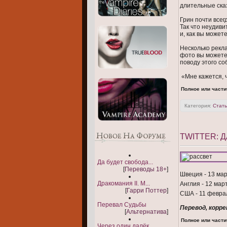
длительные ска
Грин почти всег
Так что неудив
и, как вы может
Несколько рекл
фото вы может
поводу этого со
«Мне кажется, 
Полное или части
Категория:
Стать
TWITTER: 
Да будет свобода...
[
Переводы 18+
]
Швеция - 13 мар
Дракомания II. М...
Англия - 12 мар
[
Гарри Поттер
]
США - 11 февра
Перевал Судьбы
Перевод, корре
[
Альтернатива
]
Полное или части
Через один далёк...