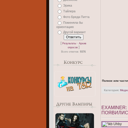
Эрика
Тайлера
Фото Бреда Питта
Поменяла бы
ориентацию
Другой вариант
[
·
Результаты
Архив
]
опросов
Всего ответов:
9376
Полное или части
Категория:
Меди
EXAMINER
ПОЯВИЛИСЬ