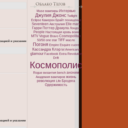
Интервью
Muse
вампиры
Джулия Джонс
Twilight
Eclipse
Камерон Брайт
похищение
Seventeen
Elle
mark
Австралия
Гарри Поттер
Дракула
Лондон
People
Настоящая кровь
воин
MTV
Vogue
Cosmopolitan
Bravo
TIFF
50/50
one
star
масло
рацией и указании
Погоня
Empire
Esquire
cuore
Кассандра Клэр
lol
Americana
glamour
Facebook
Extra
Revolution
Drift
Космополис
аноним
Rogue
византия
bench
жизнь
Академия вампиров
революция
Бродяга
Life
Одержимость
рацией и указании