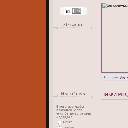
Категория:
Друг
НИККИ РИ
В кого смогла бы
влюбится Белла,
если бы не встретила
Эдварда?
Майка
Джейкоба