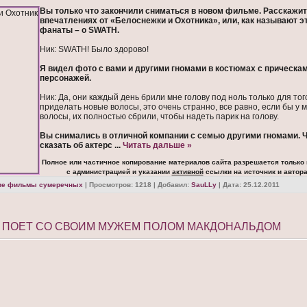
Вы только что закончили сниматься в новом фильме. Расскажит
впечатлениях от «Белоснежки и Охотника», или, как называют э
фанаты – о SWATH.
Ник: SWATH! Было здорово!
Я видел фото с вами и другими гномами в костюмах с прическа
персонажей.
Ник: Да, они каждый день брили мне голову под ноль только для тог
приделать новые волосы, это очень странно, все равно, если бы у 
волосы, их полностью сбрили, чтобы надеть парик на голову.
Вы снимались в отличной компании с семью другими гномами. 
сказать об актерс
...
Читать дальше »
Полное или частичное копирование материалов сайта разрешается только
с администрацией и указании
активной
ссылки на источник и автора
ие фильмы сумеречных
| Просмотров: 1218 | Добавил:
SauLLy
| Дата:
25.12.2011
Д ПОЕТ СО СВОИМ МУЖЕМ ПОЛОМ МАКДОНАЛЬДОМ