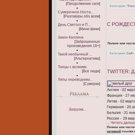
[
Продолжение саги
]
Категория:
"Расс
Сумеречное Носта...
[
Разговоры обо всем
]
С РОЖДЕС
День Святого и П...
[
Мини-фики
]
Закон Каллена
[
Заброшенные
Полное или части
произведения 18+
]
Категория:
Сайт
Такой необычный ...
[
Альтернатива
]
Танцы с волками.
[
Все люди
]
TWITTER: 
Ляпы переводчико...
[
Сумерки
]
Англия - 02 мар
Франция - 27 и
Литва - 02 март
Германия - 26 а
Загрузка...
Бельгия - 31 ян
Россия - 29 мар
...
Читать дальш
Полное или части
активной
ссылки н