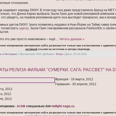
зочные отношения.
да надевает наряды DKNY. В этом году она даже представляла бренд на MET 
ительно, что Донна Каран выбрала Эшли Грин для новой рекламной компании 
е это увидеть, на первом рекламном щите она выглядит прекрасно, как и всегда
амных щитов DKNY Jeans появились недавно в Нью-Йорке на Таймс-сквер (нек
е посмотреть
здесь
). Эшли Грин тем временем рассказала FashionEtc о своём
бытия.
что это уже просто невозможно – ещё
...
Читать дальше »
чное копирование материалов сайта разрешается только при согласовании с админист
активной
ссылки на источник и автора перевода.
и и Интервью
| Просмотров: 923 | Добавил:
Statys
| Дата:
25.12.2011
ДАТЫ РЕЛИЗА ФИЛЬМА "СУМЕРКИ. САГА: РАССВЕТ" НА 
Франция - 16 марта, 2012
Германия - 30 апреля, 2012
та, 2012
та, 2012
ля, 2012
ктировка -
Irchik
специально для
twilight-saga.ru
.
чное копирование материалов сайта разрешается только при согласовании с админист