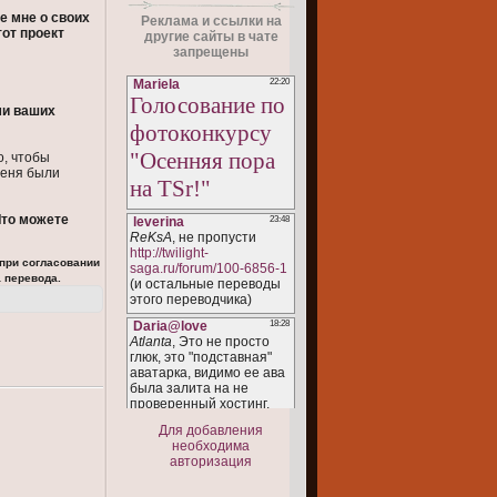
е мне о своих
Реклама и ссылки на
тот проект
другие сайты в чате
запрещены
ми ваших
о, чтобы
меня были
Что можете
 при согласовании
 перевода.
Для добавления
необходима
авторизация