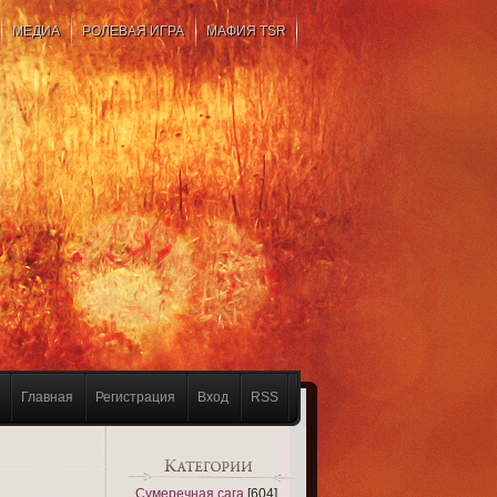
МЕДИА
РОЛЕВАЯ ИГРА
МАФИЯ TSR
Главная
Регистрация
Вход
RSS
Сумеречная сага
[604]