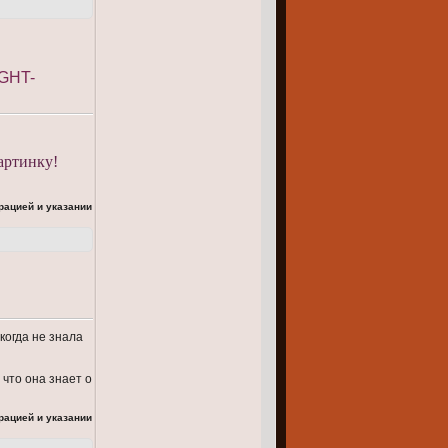
GHT-
артинку!
рацией и указании
икогда не знала
 что она знает о
рацией и указании