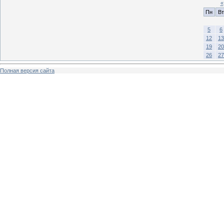
«
Пн
Вт
5
6
12
13
19
20
26
27
Полная версия сайта