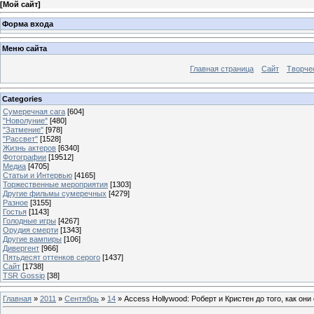
[
Мой сайт
]
Форма входа
Меню сайта
Главная страница
Сайт
Творче
Categories
Сумеречная сага
[604]
"Новолуние"
[480]
"Затмение"
[978]
"Рассвет"
[1528]
Жизнь актеров
[6340]
Фотографии
[19512]
Медиа
[4705]
Статьи и Интервью
[4165]
Торжественные мероприятия
[1303]
Другие фильмы сумеречных
[4279]
Разное
[3155]
Гостья
[1143]
Голодные игры
[4267]
Орудия смерти
[1343]
Другие вампиры
[106]
Дивергент
[966]
Пятьдесят оттенков серого
[1437]
Сайт
[1738]
TSR Gossip
[38]
Главная
»
2011
»
Сентябрь
»
14
» Access Hollywood: Роберт и Кристен до того, как они