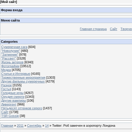
[
Мой сайт
]
Форма входа
Меню сайта
Главная страница
Сайт
Творче
Categories
Сумеречная сага
[604]
"Новолуние"
[480]
"Затмение"
[978]
"Рассвет"
[1528]
Жизнь актеров
[6340]
Фотографии
[19512]
Медиа
[4705]
Статьи и Интервью
[4165]
Торжественные мероприятия
[1303]
Другие фильмы сумеречных
[4279]
Разное
[3155]
Гостья
[1143]
Голодные игры
[4267]
Орудия смерти
[1343]
Другие вампиры
[106]
Дивергент
[966]
Пятьдесят оттенков серого
[1437]
Сайт
[1738]
TSR Gossip
[38]
Главная
»
2011
»
Сентябрь
»
14
» Twitter: Роб замечен в аэропорту Лондона