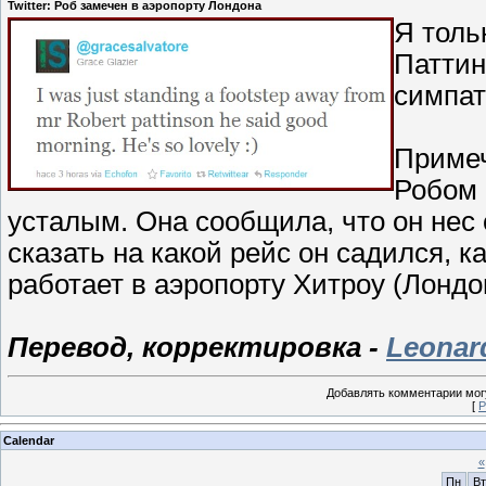
Twitter: Роб замечен в аэропорту Лондона
Я толь
Паттин
симпат
Примеч
Робом 
усталым. Она сообщила, что он нес 
сказать на какой рейс он садился, к
работает в аэропорту Хитроу (Лондо
Перевод, корректировка -
Leonar
Добавлять комментарии могу
[
Р
Calendar
«
Пн
Вт