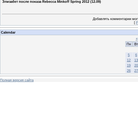
Элизабет после показа Rebecca Minkoff Spring 2012 (12.09)
Добавлять комментарии могу
[
Р
Calendar
«
Пн
Вт
5
6
12
13
19
20
26
27
Полная версия сайта