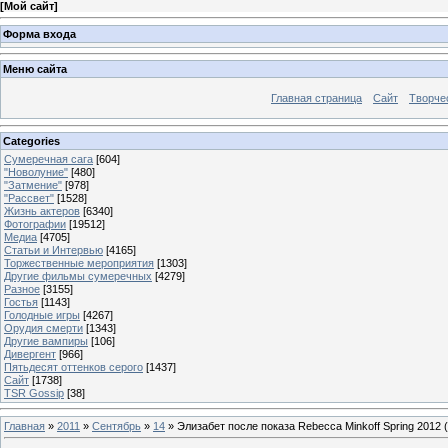
[
Мой сайт
]
Форма входа
Меню сайта
Главная страница
Сайт
Творче
Categories
Сумеречная сага
[604]
"Новолуние"
[480]
"Затмение"
[978]
"Рассвет"
[1528]
Жизнь актеров
[6340]
Фотографии
[19512]
Медиа
[4705]
Статьи и Интервью
[4165]
Торжественные мероприятия
[1303]
Другие фильмы сумеречных
[4279]
Разное
[3155]
Гостья
[1143]
Голодные игры
[4267]
Орудия смерти
[1343]
Другие вампиры
[106]
Дивергент
[966]
Пятьдесят оттенков серого
[1437]
Сайт
[1738]
TSR Gossip
[38]
Главная
»
2011
»
Сентябрь
»
14
» Элизабет после показа Rebecca Minkoff Spring 2012 (