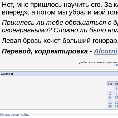
Нет, мне пришлось научить его. За к
вперед», а потом мы убрали мой гол
Пришлось ли тебе обращаться с б
своенравными? Сложно ли было н
Левая бровь хочет больший гонорар
Перевод, корректировка -
Alcorni
Добавлять комментарии могу
[
Р
Calendar
Пн
Вт
1
7
8
14
15
21
22
28
29
Полная версия сайта