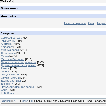
[
Мой сайт
]
Форма входа
Меню сайта
Главная страница
Сайт
Творче
Categories
Сумеречная сага
[604]
"Новолуние"
[480]
"Затмение"
[978]
"Рассвет"
[1528]
Жизнь актеров
[6340]
Фотографии
[19512]
Медиа
[4705]
Статьи и Интервью
[4165]
Торжественные мероприятия
[1303]
Другие фильмы сумеречных
[4279]
Разное
[3155]
Гостья
[1143]
Голодные игры
[4267]
Орудия смерти
[1343]
Другие вампиры
[106]
Дивергент
[966]
Пятьдесят оттенков серого
[1437]
Сайт
[1738]
TSR Gossip
[38]
Главная
»
2011
»
Март
»
11
» Крис Вайц о Робе и Кристен, Новолунии + больше забавн