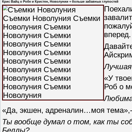
Крис Вайц о Робе и Кристен, Новолунии + больше забавных глупостей
Поехали
завалит
пожалуй
вперед.
Давайте
Айскри
Лучшая
«У твое
Роб о м
Любима
«Да, экшен, адреналин…моя тема»,-
Ты вообще думал о том, как ты со
Беллы?