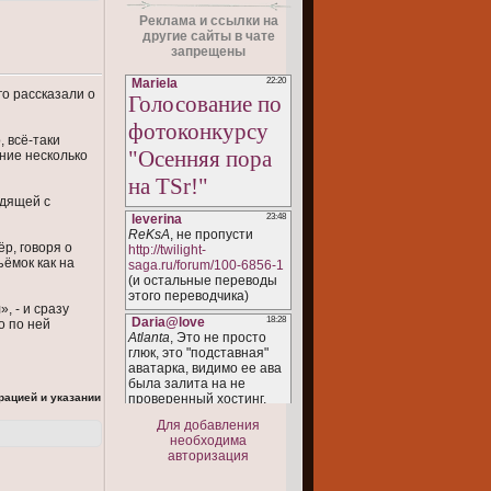
Реклама и ссылки на
другие сайты в чате
запрещены
о рассказали о
 всё-таки
дние несколько
одящей с
ёр, говоря о
ёмок как на
, - и сразу
о по ней
рацией и указании
Для добавления
необходима
авторизация