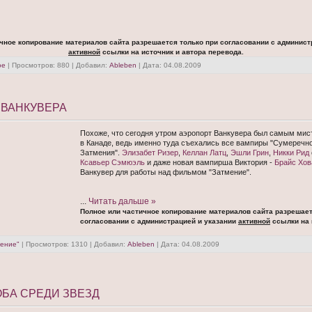
чное копирование материалов сайта разрешается только при согласовании с админист
активной
ссылки на источник и автора перевода.
ое
| Просмотров: 880 | Добавил:
Ableben
| Дата:
04.08.2009
 ВАНКУВЕРА
Похоже, что сегодня утром аэропорт Ванкувера был самым ми
в Канаде, ведь именно туда съехались все вампиры "Сумеречно
Затмения".
Элизабет Ризер
,
Келлан Латц
,
Эшли Грин
,
Никки Рид
Ксавьер Сэмюэль
и даже новая вампирша Виктория -
Брайс Хов
Ванкувер для работы над фильмом "Затмение".
...
Читать дальше »
Полное или частичное копирование материалов сайта разрешает
согласовании с администрацией и указании
активной
ссылки на 
ение"
| Просмотров: 1310 | Добавил:
Ableben
| Дата:
04.08.2009
БА СРЕДИ ЗВЕЗД