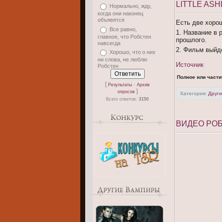
LITTLE AS
Нормально, жду,
когда они наконец
объявятся
Есть две хоро
Все равно,
1. Название в 
главное, что Робстен
прошлого.
навсегда
2. Фильм выйде
Хорошо, что о них
ни слова, не люблю
Источник
Робстен
Полное или части
[
·
Результаты
Архив
]
опросов
Категория:
Друг
Всего ответов:
3150
ВИДЕО РОБ