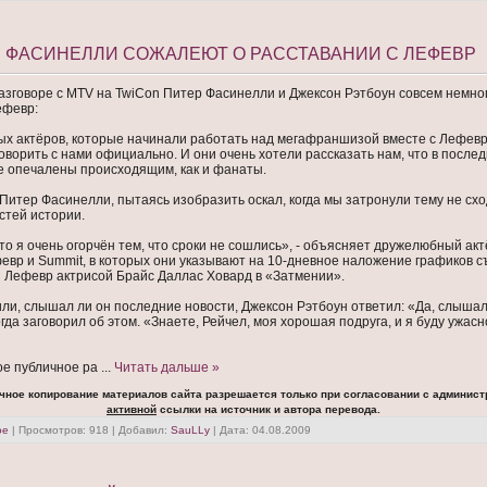
И ФАСИНЕЛЛИ СОЖАЛЕЮТ О РАССТАВАНИИ С ЛЕФЕВР
азговоре с MTV на TwiCon Питер Фасинелли и Джексон Рэтбоун совсем немног
ефевр:
ых актёров, которые начинали работать над мегафраншизой вместе с Лефевр,
оворить с нами официально. И они очень хотели рассказать нам, что в после
е опечалены происходящим, как и фанаты.
 Питер Фасинелли, пытаясь изобразить оскал, когда мы затронули тему не сх
стей истории.
что я очень огорчён тем, что сроки не сошлись», - объясняет дружелюбный акт
евр и Summit, в которых они указывают на 10-дневное наложение графиков съ
 Лефевр актрисой Брайс Даллас Ховард в «Затмении».
или, слышал ли он последние новости, Джексон Рэтбоун ответил: «Да, слышал»
гда заговорил об этом. «Знаете, Рейчел, моя хорошая подруга, и я буду ужасн
е публичное ра
...
Читать дальше »
чное копирование материалов сайта разрешается только при согласовании с админист
активной
ссылки на источник и автора перевода.
ое
| Просмотров: 918 | Добавил:
SauLLy
| Дата:
04.08.2009