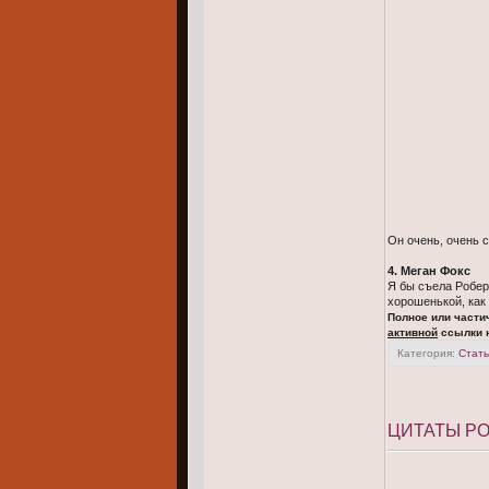
Он очень, очень 
4. Меган Фокс
Я бы съела Роберт
хорошенькой, как 
Полное или части
активной
ссылки н
Категория:
Стать
ЦИТАТЫ Р