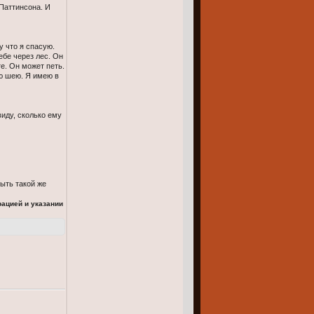
Паттинсона. И
у что я спасую.
ебе через лес. Он
е. Он может петь.
ю шею. Я имею в
виду, сколько ему
быть такой же
рацией и указании