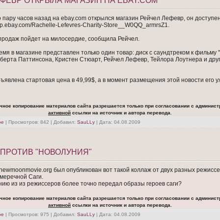
ФЕВР ОТКРЫЛА МАГАЗИН НА EBAY.COM
 пару часов назад на ebay.com открылся магазин Рейчел Лефевр, он доступе
op.ebay.com/Rachelle-Lefevres-Charity-Store__W0QQ_armrsZ1.
 продаж пойдет на милосердие, сообщила Рейчел.
мя в магазине представлен только один товар: диск с саундтреком к фильму 
берта Паттинсона, Кристен Стюарт, Рейчел Лефевр, Тейлора Лоутнера и друг
ъявлена стартовая цена в 49,99$, а в момент размещения этой новости его у
чное копирование материалов сайта разрешается только при согласовании с админист
активной
ссылки на источник и автора перевода.
ое
| Просмотров: 842 | Добавил:
SauLLy
| Дата:
04.08.2009
 ПРОТИВ "НОВОЛУНИЯ"
newmoonmovie.org был опубликован вот такой коллаж от двух разных режисс
меречной Саги.
ию из из режиссеров более точно передал образы героев саги?
чное копирование материалов сайта разрешается только при согласовании с админист
активной
ссылки на источник и автора перевода.
ое
| Просмотров: 975 | Добавил:
SauLLy
| Дата:
04.08.2009