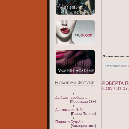
Полное или части
Категория:
Жизнь
РОБЕРТА П
CON? 31.07
Да будет свобода...
[
Переводы 18+
]
Дракомания II. М...
[
Гарри Поттер
]
Перевал Судьбы
[
Альтернатива
]