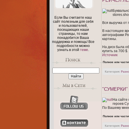
РЕЙЧЕЛ ЛЕ
Буквально
stores.sh
Если Вы считаете наш
сайт полезным для себя
Вся выручка от
и пользователей,
посещающих наши
В настоящее вре
страницы, то нам
автографами Ро
понадобится Ваша
картины.
поддержка и помощь! Все
подробности можно
На диск была об
узнать в этой
теме
.
купить за 700 $.
Источник
Полное или части
Категория:
Разн
"СУМЕРКИ"
На сайте 
героев Су
По Вашему мнен
Полное или части
Категория:
Разн