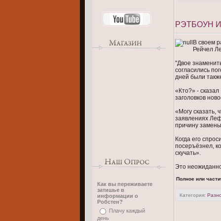
РЭТБОУН 
В своем р
Рейчел Л
"Двое знаменит
согласились пог
дней были такж
«Кто?» - сказал
заголовков ново
«Могу сказать, 
заявлениях Леф
причину замены
Когда его спрос
посеръёзнел, ко
скучать».
Это неожиданно
Полное или части
Как вы переживаете
затишье в
Категория:
Разн
информации о
Робстен?
Плачу каждый
день