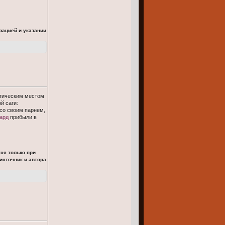
рацией и указании
стическим местом
й саги:
со своим парнем,
ард
прибыли в
ся только при
источник и автора