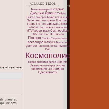
Интервью
Muse
вампиры
Джулия Джонс
Twilight
Eclipse
Камерон Брайт
похищение
Seventeen
Elle
mark
Австралия
Гарри Поттер
Дракула
Лондон
People
Настоящая кровь
воин
MTV
Vogue
Cosmopolitan
Bravo
TIFF
50/50
one
star
масло
Погоня
Empire
Esquire
cuore
Кассандра Клэр
lol
Americana
glamour
Facebook
Extra
Revolution
Drift
Космополис
аноним
Rogue
византия
bench
жизнь
Академия вампиров
рацией и указании
революция
Бродяга
Life
Одержимость
ей планеты.
ди них есть