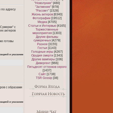
"Новолуние"
[480]
"Затмение"
[978]
н по адресу
"Рассвет"
[1528]
Жизнь актеров
[6340]
Фотографии
[19512]
Медиа
[4705]
Статьи и Интервью
[4165]
"Сумерки" с
Торжественные
их актеров
мероприятия
[1303]
Другие фильмы
сумеречных
[4279]
же готовы
Разное
[3155]
Гостья
[1143]
Голодные игры
[4267]
рацией и указании
Орудия смерти
[1343]
Другие вампиры
[106]
Дивергент
[966]
Пятьдесят оттенков серого
[1437]
Сайт
[1738]
TSR Gossip
[38]
еров с образами
рацией и указании