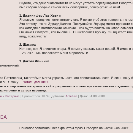
Видимо, что даже знаменитости не могут устоять перед шармом Роберта 
был собран воедино список всех селебритис, повернутых на нем!
1. Дженнифер Лав Хевитт
Я спасую перед ним, если встречу его. Я не могу об этом говорить, потом
Это потому что он Эдвард Каллен. Послушайте, Эдвард может пронести т
как Алладин с вампирскими клыками – как будто полеты на ковре-самолет
Он может смотреть, как ты спишь. Он исполняет музыку. Он вдыхает тво
виду, пожалуйста!
2. Шакира
Нет, нет, нет. Я слишком стара. Я не могу сказать таких вещей. Я имею в 
– 23, 24?... Мы вовлекаете меня в проблемы!
3. Дакота Фаннинг
симпотичный.
а Паттинсона, так чтобы я могла украсть часть его привлекательности. Я лишь хочу 
и он. Я хочу
...
Читать дальше »
чное копирование материалов сайта разрешается только при согласовании с админист
а источник и автора перевода.
и и Интервью
| Просмотров: 1074 | Добавил:
Ableben
| Дата:
04.08.2009
ОБА
Наиболее запомнившиеся фанатам фразы Роберта на Comic Con 2009: