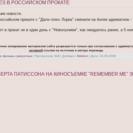
HES В РОССИЙСКОМ ПРОКАТЕ
шие новости.
российском прокате с "Дали плюс Лорка" сменили на более адекватное -
т в прокат не в один день с "Новолунием", как ожидалось ранее, а 5 ноя
чное копирование материалов сайта разрешается только при согласовании с админист
активной
ссылки на источник и автора перевода.
ие фильмы сумеречных
| Просмотров: 948 | Добавил:
Ableben
| Дата:
04.08.2009
ЕРТА ПАТИССОНА НА КИНОСЪЕМКЕ "REMEMBER ME" 3