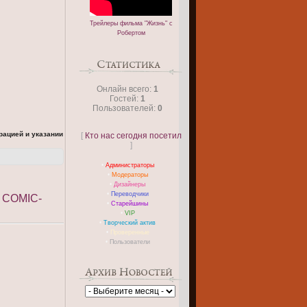
Трейлеры фильма "Жизнь" с
Робертом
Онлайн всего:
1
Гостей:
1
Пользователей:
0
рацией и указании
[
Кто нас сегодня посетил
]
•
Администраторы
•
Модераторы
•
Дизайнеры
•
Переводчики
 COMIC-
•
Старейшины
•
VIP
•
Творческий актив
•
Проверенные
•
Пользователи