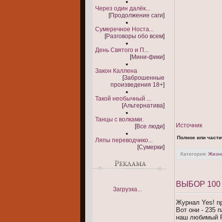
Через один далёк...
[
Продолжение саги
]
Сумеречное Носта...
[
Разговоры обо всем
]
День Святого и П...
[
Мини-фики
]
Закон Каллена
[
Заброшенные
произведения 18+
]
Такой необычный ...
[
Альтернатива
]
Танцы с волками.
Источник
[
Все люди
]
Полное или части
Ляпы переводчико...
[
Сумерки
]
Категория:
Жизнь
ВЫБОР 100
Загрузка...
Журнал Yes! п
Вот они - 235 
наш любимый Р