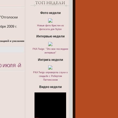
Фото недели
 "Отголоски
Новые фото Кристен из
бря 2009 г.
фотосета для Nylon
Интервью недели
рацией и указании
FKA Twigs: "Это мое последнее
интервью"
Интрига недели
0 ИЮЛЯ -Й
FKA Twigs опровергла слухи о
свадьбе с Робертом
Паттинсоном
Видео недели