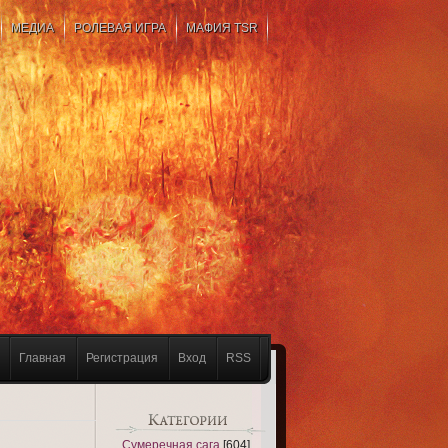
МЕДИА
РОЛЕВАЯ ИГРА
МАФИЯ TSR
Главная
Регистрация
Вход
RSS
Сумеречная сага
[604]